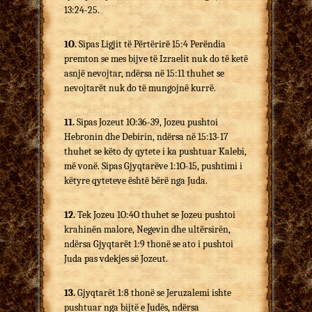
13:24-25.
1O.
Sipas Ligjit të Përtërirë 15:4 Perëndia
premton se mes bijve të Izraelit nuk do të ketë
asnjë nevojtar, ndërsa në 15:11 thuhet se
nevojtarët nuk do të mungojnë kurrë.
11.
Sipas Jozeut 1O:36-39, Jozeu pushtoi
Hebronin dhe Debirin, ndërsa në 15:13-17
thuhet se këto dy qytete i ka pushtuar Kalebi,
më vonë. Sipas Gjyqtarëve 1:1O-15, pushtimi i
këtyre qyteteve është bërë nga Juda.
12.
Tek Jozeu 1O:4O thuhet se Jozeu pushtoi
krahinën malore, Negevin dhe ultërsirën,
ndërsa Gjyqtarët 1:9 thonë se ato i pushtoi
Juda pas vdekjes së Jozeut.
13.
Gjyqtarët 1:8 thonë se Jeruzalemi ishte
pushtuar nga bijtë e Judës, ndërsa