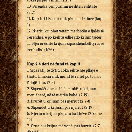
tokës pa përjashtim (1:29)
10. Perëndia bën pushim në ditën e shtatë
(2:2)
11. Kopshti i Edenit nuk përmendet fare (kap
1)
12. Njeriu krijohet vetëm me forcën e fjalës së
Perëndisë, e po kështu edhe çdo krijim tjetër
13. Njeriu është krijuar sipas shëmbëlltyrës së
Perëndisë (1:26)
Kap 2:4 deri në fund të kap. 3
1. Sipas atij të dytit, Toka është një pllajë e
thatë. Bimësia nuk mund të rritet po të mos
fillojë shiu. (2:5)
2. Shpendët dhe kafshët e tokës u krijuan
menjëherë, në të njëjtën kohë. (2:19)
3. Drurët u krijuan pas njeriut (2:7-8)
4. Shpendët u krijuan pas njeriut (2:19)
5. Njeriu u krijua përpara kafshëve (2:7 dhe
19)
7. Gruaja u krijua më vonë, pas burrit. (2:7