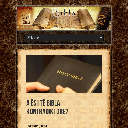
A është Bibla
kontradiktore?
Fatmir Çupi