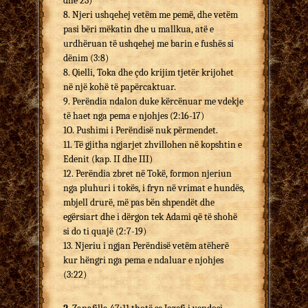
dhe 23)
8. Njeri ushqehej vetëm me pemë, dhe vetëm
pasi bëri mëkatin dhe u mallkua, atë e
urdhëruan të ushqehej me barin e fushës si
dënim (3:8)
8. Qielli, Toka dhe çdo krijim tjetër krijohet
në një kohë të papërcaktuar.
9. Perëndia ndalon duke kërcënuar me vdekje
të haet nga pema e njohjes (2:16-17)
1O. Pushimi i Perëndisë nuk përmendet.
11. Të gjitha ngjarjet zhvillohen në kopshtin e
Edenit (kap. II dhe III)
12. Perëndia zbret në Tokë, formon njeriun
nga pluhuri i tokës, i fryn në vrimat e hundës,
mbjell drurë, më pas bën shpendët dhe
egërsiart dhe i dërgon tek Adami që të shohë
si do ti quajë (2:7-19)
13. Njeriu i ngjan Perëndisë vetëm atëherë
kur hëngri nga pema e ndaluar e njohjes
(3:22)