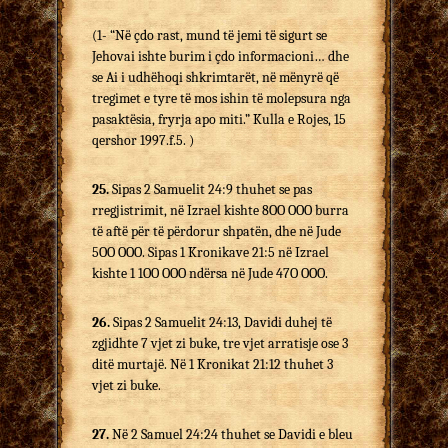
(1- “Në çdo rast, mund të jemi të sigurt se
Jehovai ishte burim i çdo informacioni… dhe
se Ai i udhëhoqi shkrimtarët, në mënyrë që
tregimet e tyre të mos ishin të molepsura nga
pasaktësia, fryrja apo miti.” Kulla e Rojes, 15
qershor 1997.f.5. )
25.
Sipas 2 Samuelit 24:9 thuhet se pas
rregjistrimit, në Izrael kishte 8OO OOO burra
të aftë për të përdorur shpatën, dhe në Jude
5OO OOO. Sipas 1 Kronikave 21:5 në Izrael
kishte 1 1OO OOO ndërsa në Jude 47O OOO.
26.
Sipas 2 Samuelit 24:13, Davidi duhej të
zgjidhte 7 vjet zi buke, tre vjet arratisje ose 3
ditë murtajë. Në 1 Kronikat 21:12 thuhet 3
vjet zi buke.
27.
Në 2 Samuel 24:24 thuhet se Davidi e bleu