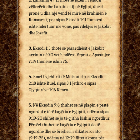
2.
Zanafilla 47:11 thotë se Jozefi i vendosi
vëllezërit dhe babain e tij në Egjipt, dhe si
pronë u dha një vend të mirë në krahinën e
Ramasesit, por sipas Eksodit 1:11 Ramsesi
ishte ndërtuar më vonë, pas vdekjes së Jakobit
dhe Jozefit.
3.
Eksodi 1:5 thotë se pasardhësit e Jakobit
arrinin në 7O vetë, ndërsa Veprat e Apostujve
7:14 thonë se ishin 75.
4.
Emri i vjehhrit të Moisiut sipas Eksodit
2:18 ishte Ruel, sipas 3:1 Jethro e sipas
Gjyqtarëve 1:16 Keneo.
5.
Në Eksodin 9:6 thuhet se në plagën e pestë
ngordhi e tërë bagëtia e Egjiptit, ndërsa sipas
9:19-2O shihet se jo të gjitha kishin ngordhur.
Përsëri thuhet se bagëtia e Egjiptit do të
ngordhë dhe se breshëri i shkatërroi ato
(9:19-25), ndërsa në 12:29 flitet akoma për