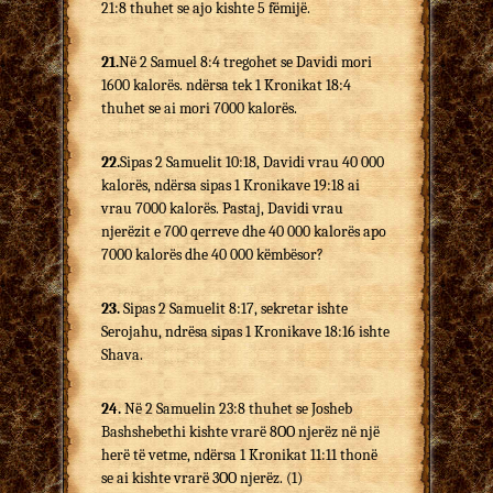
21:8 thuhet se ajo kishte 5 fëmijë.
21.
Në 2 Samuel 8:4 tregohet se Davidi mori
1600 kalorës. ndërsa tek 1 Kronikat 18:4
thuhet se ai mori 7000 kalorës.
22.
Sipas 2 Samuelit 10:18, Davidi vrau 40 000
kalorës, ndërsa sipas 1 Kronikave 19:18 ai
vrau 7000 kalorës. Pastaj, Davidi vrau
njerëzit e 700 qerreve dhe 40 000 kalorës apo
7000 kalorës dhe 40 000 këmbësor?
23.
Sipas 2 Samuelit 8:17, sekretar ishte
Serojahu, ndrësa sipas 1 Kronikave 18:16 ishte
Shava.
24.
Në 2 Samuelin 23:8 thuhet se Josheb
Bashshebethi kishte vrarë 8OO njerëz në një
herë të vetme, ndërsa 1 Kronikat 11:11 thonë
se ai kishte vrarë 3OO njerëz. (1)