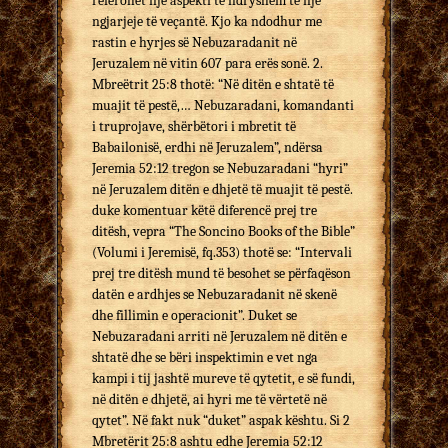
referohet një aspekti të ndryshëm të një
ngjarjeje të veçantë. Kjo ka ndodhur me
rastin e hyrjes së Nebuzaradanit në
Jeruzalem në vitin 607 para erës sonë. 2.
Mbreëtrit 25:8 thotë: “Në ditën e shtatë të
muajit të pestë,… Nebuzaradani, komandanti
i truprojave, shërbëtori i mbretit të
Babailonisë, erdhi në Jeruzalem”, ndërsa
Jeremia 52:12 tregon se Nebuzaradani “hyri”
në Jeruzalem ditën e dhjetë të muajit të pestë.
duke komentuar këtë diferencë prej tre
ditësh, vepra “The Soncino Books of the Bible”
(Volumi i Jeremisë, fq.353) thotë se: “Intervali
prej tre ditësh mund të besohet se përfaqëson
datën e ardhjes se Nebuzaradanit në skenë
dhe fillimin e operacionit”. Duket se
Nebuzaradani arriti në Jeruzalem në ditën e
shtatë dhe se bëri inspektimin e vet nga
kampi i tij jashtë mureve të qytetit, e së fundi,
në ditën e dhjetë, ai hyri me të vërtetë në
qytet”. Në fakt nuk “duket” aspak kështu. Si 2
Mbretërit 25:8 ashtu edhe Jeremia 52:12