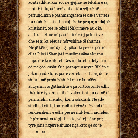
kontradiktë, kur sot ne gjejmë në tekstin e saj
plot të tilla, atëherë duhet të arrijmë në
përfundimin e pashmangshëm se ose e vërteta
nuk është ashtu si besojnë dhe propagandojnë
kristianët, ose se teksi i Shkrimeve nuk ka
arritur tek ne në pastërtinë e tij primitive
dhe se ai ka pësuar ndryshime të shumta.
Meqë këto janë dy nga pikat kryesore për të
cilat Libri i Shenjtë i muslimanëve akuzon
hapur të krishterët, Dëshmitarët u detyruan
që me çdo kusht t’ua paraqesin atyre Biblën si
jokontradiktore, por e vërteta ashtu siç do të
shihni më poshtë është krejt e kundërt.
Padyshim se gjithashtu e pavërtetë është edhe
thënia e tyre se kritikët zakonisht nuk dinë të
përmendin shembuj kontradiktash. Në çdo
studim kritik, kontradikat zënë një vend të
rëndësishëm, e edhe pse ne nuk kemi mundësi
të përmendim të gjitha ato, vërejmë se prej
tyre janë nxjerrë shumë nga këto që do të
lexoni tani.