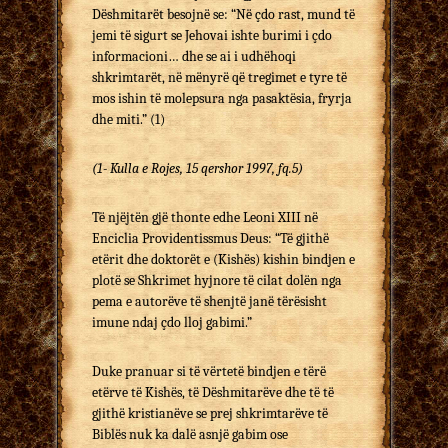
Dëshmitarët besojnë se: “Në çdo rast, mund të
jemi të sigurt se Jehovai ishte burimi i çdo
informacioni… dhe se ai i udhëhoqi
shkrimtarët, në mënyrë që tregimet e tyre të
mos ishin të molepsura nga pasaktësia, fryrja
dhe miti.” (1)
(1- Kulla e Rojes, 15 qershor 1997, fq.5)
Të njëjtën gjë thonte edhe Leoni XIII në
Enciclia Providentissmus Deus: “Të gjithë
etërit dhe doktorët e (Kishës) kishin bindjen e
plotë se Shkrimet hyjnore të cilat dolën nga
pema e autorëve të shenjtë janë tërësisht
imune ndaj çdo lloj gabimi.”
Duke pranuar si të vërtetë bindjen e tërë
etërve të Kishës, të Dëshmitarëve dhe të të
gjithë kristianëve se prej shkrimtarëve të
Biblës nuk ka dalë asnjë gabim ose