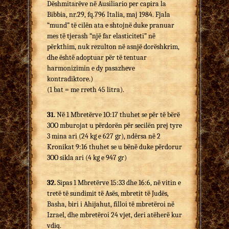
Dëshmitarëve në Ausiliario per capira la
Bibbia, nr.29, fq.796 Italia, maj 1984. Fjala
“mund” të cilën ata e shtojnë duke pranuar
mes të tjerash “një far elasticiteti” në
përkthim, nuk rezulton në asnjë dorëshkrim,
dhe është adoptuar për të tentuar
harmonizimin e dy pasazheve
kontradiktore.)
(1 bat = me rreth 45 litra).
31.
Në 1 Mbretërve 1O:17 thuhet se për të bërë
3OO mburojat u përdorën për secilën prej tyre
3 mina ari (24 kg e 627 gr), ndërsa në 2
Kronikat 9:16 thuhet se u bënë duke përdorur
3OO sikla ari (4 kg e 947 gr)
32.
Sipas 1 Mbretërve 15:33 dhe 16:6, në vitin e
tretë të sundimit të Asës, mbretit të Judës,
Basha, biri i Ahijahut, filloi të mbretëroi në
Izrael, dhe mbretëroi 24 vjet, deri atëherë kur
vdiq.