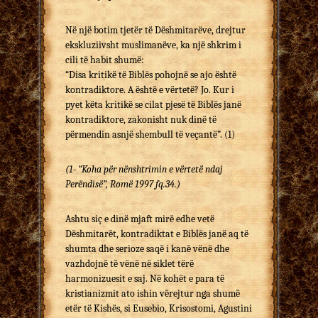
Në një botim tjetër të Dëshmitarëve, drejtur
ekskluziivsht muslimanëve, ka një shkrim i
cili të habit shumë:
“Disa kritikë të Biblës pohojnë se ajo është
kontradiktore. A është e vërtetë? Jo. Kur i
pyet këta kritikë se cilat pjesë të Biblës janë
kontradiktore, zakonisht nuk dinë të
përmendin asnjë shembull të veçantë”. (1)
(1- “Koha për nënshtrimin e vërtetë ndaj
Perëndisë”, Romë 1997 fq.34.)
Ashtu siç e dinë mjaft mirë edhe vetë
Dëshmitarët, kontradiktat e Biblës janë aq të
shumta dhe serioze saqë i kanë vënë dhe
vazhdojnë të vënë në siklet tërë
harmonizuesit e saj. Në kohët e para të
kristianizmit ato ishin vërejtur nga shumë
etër të Kishës, si Eusebio, Krisostomi, Agustini