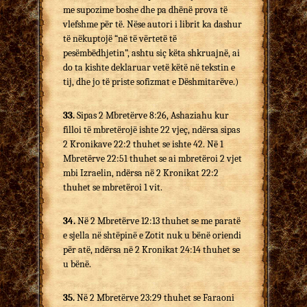
me supozime boshe dhe pa dhënë prova të
vlefshme për të. Nëse autori i librit ka dashur
të nëkuptojë “në të vërtetë të
pesëmbëdhjetin”, ashtu siç këta shkruajnë, ai
do ta kishte deklaruar vetë këtë në tekstin e
tij, dhe jo të priste sofizmat e Dëshmitarëve.)
33.
Sipas 2 Mbretërve 8:26, Ashaziahu kur
filloi të mbretërojë ishte 22 vjeç, ndërsa sipas
2 Kronikave 22:2 thuhet se ishte 42. Në 1
Mbretërve 22:51 thuhet se ai mbretëroi 2 vjet
mbi Izraelin, ndërsa në 2 Kronikat 22:2
thuhet se mbretëroi 1 vit.
34.
Në 2 Mbretërve 12:13 thuhet se me paratë
e sjella në shtëpinë e Zotit nuk u bënë oriendi
për atë, ndërsa në 2 Kronikat 24:14 thuhet se
u bënë.
35.
Në 2 Mbretërve 23:29 thuhet se Faraoni