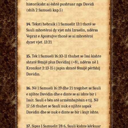
historikisht ai është pushtuar nga Davidi
(shih 2 Samueli kap.5)
14.
Teksti hebraik i 1 Samuelit 13:1 thotë se
Sauli mbretëroi dy vjet mbi Izraelin, ndërsa
Veprat e Apostujve thonë se ai mbretëroi
dyzet vjet. 13:21
15.
Tek 1 Samueli 16:1O-11 thuhet se Isai kishte
shtatë fëmijë plus Davidinj (=8), ndërsa në 1
Kronikat 2:13-15 i japin shtatë fëmijë përfshij
Davidin.
16.
Në 1 Samueli 16:19 dhe 21 tregohet se Sauli
e njihte Davidin dhe e dinte se ai ishte bir i
Isait. Sauli e bën atë armëmbajtësin e tij. Në
17:58 thuhet se Sauli nuk e njihte aspak
Davidin dhe se nuk e dinte se bir i kujt ishte.
17.
Sipas 1 Samuelit 28:6, Sauli kishte kërkuar