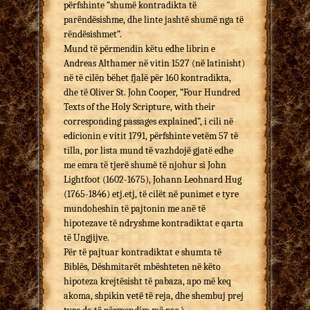
përfshinte “shumë kontradikta të
parëndësishme, dhe linte jashtë shumë nga të
rëndësishmet”.
Mund të përmendin këtu edhe librin e
Andreas Althamer në vitin 1527 (në latinisht)
në të cilën bëhet fjalë për 160 kontradikta,
dhe të Oliver St. John Cooper, “Four Hundred
Texts of the Holy Scripture, with their
corresponding passages explained”, i cili në
edicionin e vitit 1791, përfshinte vetëm 57 të
tilla, por lista mund të vazhdojë gjatë edhe
me emra të tjerë shumë të njohur si John
Lightfoot (1602-1675), Johann Leohnard Hug
(1765-1846) etj.etj, të cilët në punimet e tyre
mundoheshin të pajtonin me anë të
hipotezave të ndryshme kontradiktat e qarta
të Ungjijve.
Për të pajtuar kontradiktat e shumta të
Biblës, Dëshmitarët mbështeten në këto
hipoteza krejtësisht të pabaza, apo më keq
akoma, shpikin vetë të reja, dhe shembuj prej