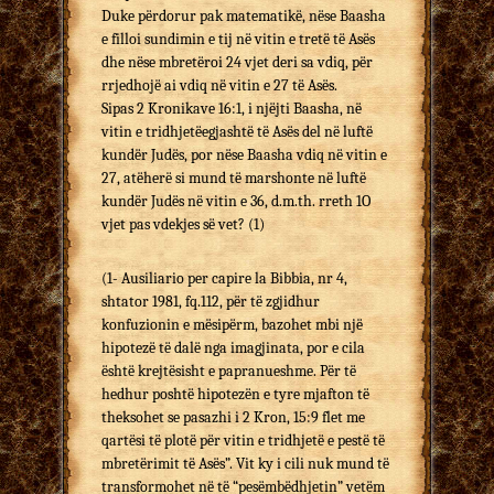
Duke përdorur pak matematikë, nëse Baasha
e filloi sundimin e tij në vitin e tretë të Asës
dhe nëse mbretëroi 24 vjet deri sa vdiq, për
rrjedhojë ai vdiq në vitin e 27 të Asës.
Sipas 2 Kronikave 16:1, i njëjti Baasha, në
vitin e tridhjetëegjashtë të Asës del në luftë
kundër Judës, por nëse Baasha vdiq në vitin e
27, atëherë si mund të marshonte në luftë
kundër Judës në vitin e 36, d.m.th. rreth 1O
vjet pas vdekjes së vet? (1)
(1- Ausiliario per capire la Bibbia, nr 4,
shtator 1981, fq.112, për të zgjidhur
konfuzionin e mësipërm, bazohet mbi një
hipotezë të dalë nga imagjinata, por e cila
është krejtësisht e papranueshme. Për të
hedhur poshtë hipotezën e tyre mjafton të
theksohet se pasazhi i 2 Kron, 15:9 flet me
qartësi të plotë për vitin e tridhjetë e pestë të
mbretërimit të Asës”. Vit ky i cili nuk mund të
transformohet në të “pesëmbëdhjetin” vetëm