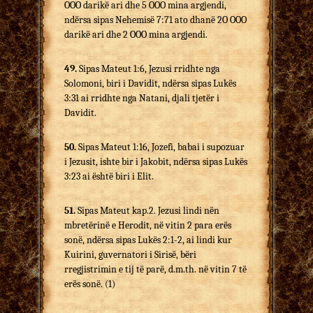
OOO darikë ari dhe 5 OOO mina argjendi,
ndërsa sipas Nehemisë 7:71 ato dhanë 2O OOO
darikë ari dhe 2 OOO mina argjendi.
49.
Sipas Mateut 1:6, Jezusi rridhte nga
Solomoni, biri i Davidit, ndërsa sipas Lukës
3:31 ai rridhte nga Natani, djali tjetër i
Davidit.
50.
Sipas Mateut 1:16, Jozefi, babai i supozuar
i Jezusit, ishte bir i Jakobit, ndërsa sipas Lukës
3:23 ai është biri i Elit.
51.
Sipas Mateut kap.2. Jezusi lindi nën
mbretërinë e Herodit, në vitin 2 para erës
sonë, ndërsa sipas Lukës 2:1-2, ai lindi kur
Kuirini, guvernatori i Sirisë, bëri
rregjistrimin e tij të parë, d.m.th. në vitin 7 të
erës sonë. (1)