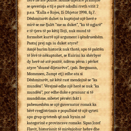
herë në atë pozitë. Shumë dijetarë pranojnë
se qeverisja e tij e parë ndodhi rreth vitit 2
p.e.s. “Kulla e Rojes, 15 Dhjetor 1998, fq.7.
Dëshmitarët duhet ta kuptojnë një herë e
mirë se me fjalët “me sa duket”, “ka të ngjarë”
e të tjera të po këtij lloji, nuk mund të
formohet kurrë një argument i qëndrueshëm.
Pastaj prej nga iu duket atyre?
Asnjë burim historik nuk thotë, apo të paktën
të lërë të nëkuptohet, se Kuirini ka shërbyer
dy herë në atë pozitë, ndërsa përsa i përket
atyre “shumë dijetarëve”, (psh. Bergmann,
Mommsen, Zumpt etj) edhe ata si
Dëshmitarët, në këtë rast mendojnë se “ka
mundësi”. Vërejmë edhe një herë se nuk “ka
mundësi”, por edhe duke e pranuar si të
mundshme, mbetet përsëri fakt i
pabesueshëm se një guvernator romak ka
bërë rregjistrimin e popullsisë të një qyteti
apo grup qytetesh që nuk hynin në
kategorinë e provincave romake. Sipas Jozef
Flavit, historianit të mirënjohur hebre dhe