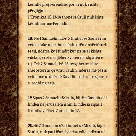
këshillë prej Perëndisë, por ai nuk i ishte
përgjigjur.
1 Kronikat 1O:13-14 thonë se Sauli nuk ishte
këshilluar me Perëndinë.
18.
Në 1 Samuelin 31:4-6 thuhet se Sauli vrau
veten duke u hedhur në shpatën e shërbëtorit
të tij, ndërsa ky i fundit kur pa se ai kishte
vdekur, vret menjëherë veten me shpatën e
tij. Tek 2 Samueli 1:6-16 tregohet se ishte
shërbëtori ai që vrau Saulin, ndërsa më pas ai
vritet me urdhër të Davidit, pasi ka treguar se
si rodhi ngjarja.
19.
Sipas 2 Samuelit 5:14-16, bijtë e Davidit që i
lindën në Jeruzalem ishin 11, ndërsa sipas 1
Kronikave 14:4-7 ato ishin 12.
20.
Në 2 Samuelin 623 thuhet se Mikali, bija e
Saulit, nuk pati fëmijë derisa vdiq, ndërsa në