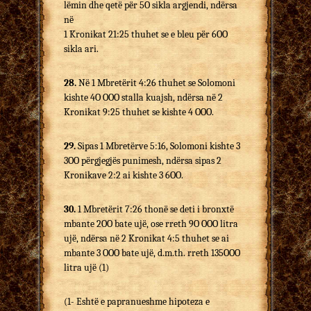
lëmin dhe qetë për 5O sikla argjendi, ndërsa
në
1 Kronikat 21:25 thuhet se e bleu për 6OO
sikla ari.
28.
Në 1 Mbretërit 4:26 thuhet se Solomoni
kishte 4O OOO stalla kuajsh, ndërsa në 2
Kronikat 9:25 thuhet se kishte 4 OOO.
29.
Sipas 1 Mbretërve 5:16, Solomoni kishte 3
3OO përgjegjës punimesh, ndërsa sipas 2
Kronikave 2:2 ai kishte 3 6OO.
30.
1 Mbretërit 7:26 thonë se deti i bronxtë
mbante 2OO bate ujë, ose rreth 9O OOO litra
ujë, ndërsa në 2 Kronikat 4:5 thuhet se ai
mbante 3 OOO bate ujë, d.m.th. rreth 135OOO
litra ujë (1)
(1- Eshtë e papranueshme hipoteza e