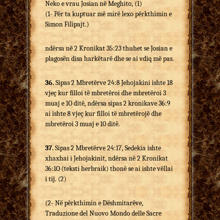
Neko e vrau Josian në Meghito, (1)
(1- Për ta kuptuar më mirë lexo përkthimin e
Simon Filipajt.)
ndërsa në 2 Kronikat 35:23 thuhet se Josian e
plagosën disa harkëtarë dhe se ai vdiq më pas.
36.
Sipas 2 Mbretërve 24:8 Jehojakini ishte 18
vjeç kur filloi të mbretëroi dhe mbretëroi 3
muaj e 1O ditë, ndërsa sipas 2 kronikave 36:9
ai ishte 8 vjeç kur filloi të mbretërojë dhe
mbretëroi 3 muaj e 10 ditë.
37.
Sipas 2 Mbretërve 24:17, Sedekia ishte
xhaxhai i Jehojakinit, ndërsa në 2 Kronikat
36:1O (teksti herbraik) thonë se ai ishte vëllai
i tij. (2)
(2- Në përkthimin e Dëshmitarëve,
Traduzione del Nuovo Mondo delle Sacre