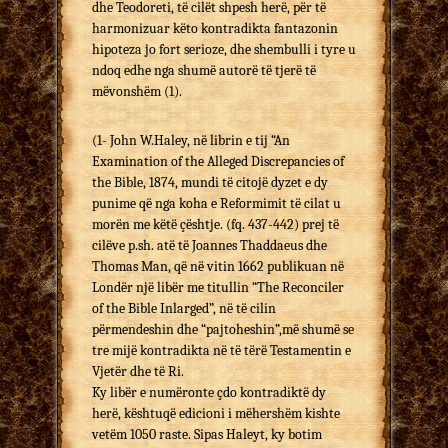
dhe Teodoreti, të cilët shpesh herë, për të
harmonizuar këto kontradikta fantazonin
hipoteza jo fort serioze, dhe shembulli i tyre u
ndoq edhe nga shumë autorë të tjerë të
mëvonshëm (1).
(1- John W.Haley, në librin e tij “An
Examination of the Alleged Discrepancies of
the Bible, 1874, mundi të citojë dyzet e dy
punime që nga koha e Reformimit të cilat u
morën me këtë çështje. (fq. 437-442) prej të
cilëve p.sh. atë të Joannes Thaddaeus dhe
Thomas Man, që në vitin 1662 publikuan në
Londër një libër me titullin “The Reconciler
of the Bible Inlarged”, në të cilin
përmendeshin dhe “pajtoheshin”,më shumë se
tre mijë kontradikta në të tërë Testamentin e
Vjetër dhe të Ri.
Ky libër e numëronte çdo kontradiktë dy
herë, kështuqë edicioni i mëhershëm kishte
vetëm 1050 raste. Sipas Haleyt, ky botim