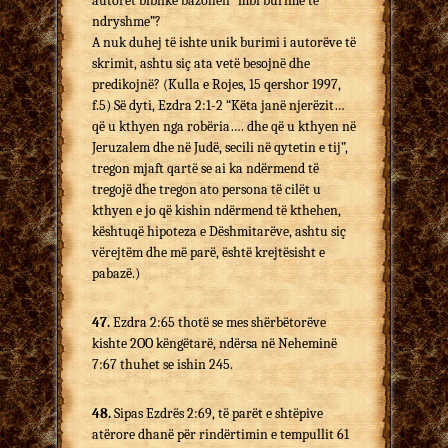
autorët biblikë bazohen “mbi burime të
ndryshme”?
A nuk duhej të ishte unik burimi i autorëve të
skrimit, ashtu siç ata vetë besojnë dhe
predikojnë? (Kulla e Rojes, 15 qershor 1997,
f.5) Së dyti, Ezdra 2:1-2 “Këta janë njerëzit…
që u kthyen nga robëria…. dhe që u kthyen në
Jeruzalem dhe në Judë, secili në qytetin e tij”,
tregon mjaft qartë se ai ka ndërmend të
tregojë dhe tregon ato persona të cilët u
kthyen e jo që kishin ndërmend të kthehen,
kështuqë hipoteza e Dëshmitarëve, ashtu siç
vërejtëm dhe më parë, është krejtësisht e
pabazë.)
47.
Ezdra 2:65 thotë se mes shërbëtorëve
kishte 2OO këngëtarë, ndërsa në Neheminë
7:67 thuhet se ishin 245.
48.
Sipas Ezdrës 2:69, të parët e shtëpive
atërore dhanë për rindërtimin e tempullit 61