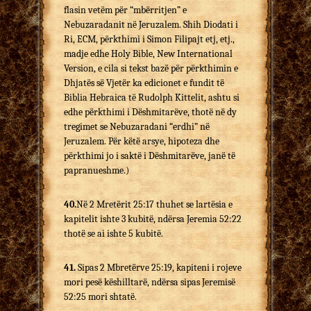
flasin vetëm për “mbërritjen” e
Nebuzaradanit në Jeruzalem. Shih Diodati i
Ri, ECM, përkthimi i Simon Filipajt etj, etj.,
madje edhe Holy Bible, New International
Version, e cila si tekst bazë për përkthimin e
Dhjatës së Vjetër ka edicionet e fundit të
Biblia Hebraica të Rudolph Kittelit, ashtu si
edhe përkthimi i Dëshmitarëve, thotë në dy
tregimet se Nebuzaradani “erdhi” në
Jeruzalem. Për këtë arsye, hipoteza dhe
përkthimi jo i saktë i Dëshmitarëve, janë të
papranueshme.)
40.
Në 2 Mretërit 25:17 thuhet se lartësia e
kapitelit ishte 3 kubitë, ndërsa Jeremia 52:22
thotë se ai ishte 5 kubitë.
41.
Sipas 2 Mbretërve 25:19, kapiteni i rojeve
mori pesë këshilltarë, ndërsa sipas Jeremisë
52:25 mori shtatë.