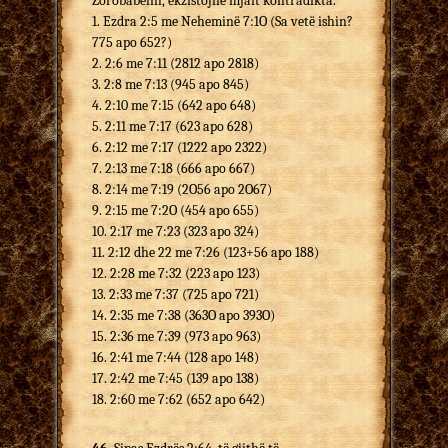
Zorobabelin, ekzistojnë mjaft kontradikta.
1. Ezdra 2:5 me Neheminë 7:1O (Sa vetë ishin?
775 apo 652?)
2. 2:6 me 7:11 (2812 apo 2818)
3. 2:8 me 7:13 (945 apo 845)
4. 2:10 me 7:15 (642 apo 648)
5. 2:11 me 7:17 (623 apo 628)
6. 2:12 me 7:17 (1222 apo 2322)
7. 2:13 me 7:18 (666 apo 667)
8. 2:14 me 7:19 (2O56 apo 2O67)
9. 2:15 me 7:2O (454 apo 655)
10. 2:17 me 7:23 (323 apo 324)
11. 2:12 dhe 22 me 7:26 (123+56 apo 188)
12. 2:28 me 7:32 (223 apo 123)
13. 2:33 me 7:37 (725 apo 721)
14. 2:35 me 7:38 (363O apo 393O)
15. 2:36 me 7:39 (973 apo 963)
16. 2:41 me 7:44 (128 apo 148)
17. 2:42 me 7:45 (139 apo 138)
18. 2:60 me 7:62 (652 apo 642)