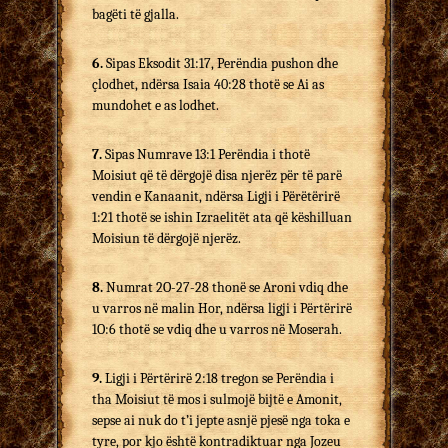
bagëti të gjalla.
6.
Sipas Eksodit 31:17, Perëndia pushon dhe
çlodhet, ndërsa Isaia 40:28 thotë se Ai as
mundohet e as lodhet.
7.
Sipas Numrave 13:1 Perëndia i thotë
Moisiut që të dërgojë disa njerëz për të parë
vendin e Kanaanit, ndërsa Ligji i Përëtërirë
1:21 thotë se ishin Izraelitët ata që këshilluan
Moisiun të dërgojë njerëz.
8.
Numrat 2O-27-28 thonë se Aroni vdiq dhe
u varros në malin Hor, ndërsa ligji i Përtërirë
1O:6 thotë se vdiq dhe u varros në Moserah.
9.
Ligji i Përtërirë 2:18 tregon se Perëndia i
tha Moisiut të mos i sulmojë bijtë e Amonit,
sepse ai nuk do t’i jepte asnjë pjesë nga toka e
tyre, por kjo është kontradiktuar nga Jozeu