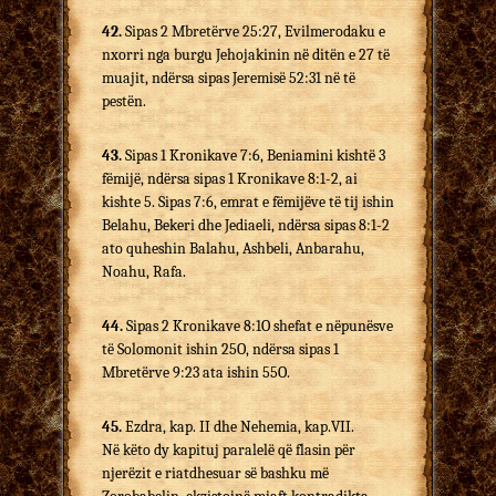
42.
Sipas 2 Mbretërve 25:27, Evilmerodaku e
nxorri nga burgu Jehojakinin në ditën e 27 të
muajit, ndërsa sipas Jeremisë 52:31 në të
pestën.
43.
Sipas 1 Kronikave 7:6, Beniamini kishtë 3
fëmijë, ndërsa sipas 1 Kronikave 8:1-2, ai
kishte 5. Sipas 7:6, emrat e fëmijëve të tij ishin
Belahu, Bekeri dhe Jediaeli, ndërsa sipas 8:1-2
ato quheshin Balahu, Ashbeli, Anbarahu,
Noahu, Rafa.
44.
Sipas 2 Kronikave 8:1O shefat e nëpunësve
të Solomonit ishin 25O, ndërsa sipas 1
Mbretërve 9:23 ata ishin 55O.
45.
Ezdra, kap. II dhe Nehemia, kap.VII.
Në këto dy kapituj paralelë që flasin për
njerëzit e riatdhesuar së bashku më