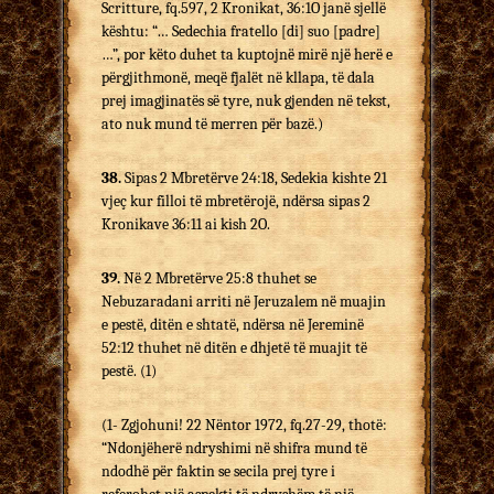
Scritture, fq.597, 2 Kronikat, 36:1O janë sjellë
kështu: “… Sedechia fratello [di] suo [padre]
…”, por këto duhet ta kuptojnë mirë një herë e
përgjithmonë, meqë fjalët në kllapa, të dala
prej imagjinatës së tyre, nuk gjenden në tekst,
ato nuk mund të merren për bazë.)
38.
Sipas 2 Mbretërve 24:18, Sedekia kishte 21
vjeç kur filloi të mbretërojë, ndërsa sipas 2
Kronikave 36:11 ai kish 2O.
39.
Në 2 Mbretërve 25:8 thuhet se
Nebuzaradani arriti në Jeruzalem në muajin
e pestë, ditën e shtatë, ndërsa në Jereminë
52:12 thuhet në ditën e dhjetë të muajit të
pestë. (1)
(1- Zgjohuni! 22 Nëntor 1972, fq.27-29, thotë:
“Ndonjëherë ndryshimi në shifra mund të
ndodhë për faktin se secila prej tyre i