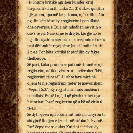
(1- Shumë kritikë ngrihen kundër këtij
fragmenti (d.m.th. Luka 2:1-3) duke e quajtur
një gabim, apo më keq akoma, një trillim. Ata
ngulin këmbë se ky rregjistrim i popullsisë
dhe qeverisja e Kuirinit ndodhën në vitin 6
ose 7 të e.s. Nëse kanë të drejtë, kjo gjë do të
ngjallte dyshime serioze mbi tregimin e Lukës,
pasi dëshmitë tregojnë se Jezusi lindi në vitin
2 p.e.s. Por këta kritikë shpërfillin dy fakte
thelbësore.
Së pari, Luka pranon se pati më shumë se një
regjistrim, në fakt vëre se ai i referohet “këtij
regjistrimi të parë”. Ai ishte fare mirë në
dijeni të një regjistrimi tjetër të mëvonshëm.
(Veprat 5:37) Ky regjistrim, i mëvonshëm i
popullsisë është i njëjti që përshkruhet nga
historiani Jozef, regjistrim që u bë në vitin 6.
të e.s.
Së dyti, qeverisja e Kuirinit nuk na detyron ta
shtyjmë lindjen e Jezusit në atë datë të vonë.
Pse? Sepse me sa duket Kuirini shërbeu dy