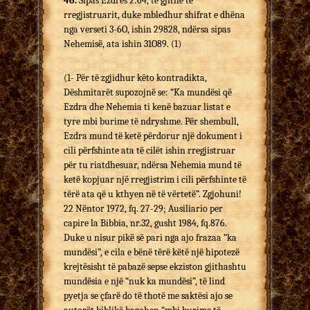
46.
Sipas Ezdrës 2:64, të gjithë të
rregjistruarit, duke mbledhur shifrat e dhëna
nga verseti 3-6O, ishin 29828, ndërsa sipas
Nehemisë, ata ishin 31O89. (1)
(1- Për të zgjidhur këto kontradikta,
Dëshmitarët supozojnë se: “Ka mundësi që
Ezdra dhe Nehemia ti kenë bazuar listat e
tyre mbi burime të ndryshme. Për shembull,
Ezdra mund të ketë përdorur një dokument i
cili përfshinte ata të cilët ishin rregjistruar
për tu riatdhesuar, ndërsa Nehemia mund të
ketë kopjuar një rregjistrim i cili përfshinte të
tërë ata që u kthyen në të vërtetë”. Zgjohuni!
22 Nëntor 1972, fq. 27-29; Ausiliario per
capire la Bibbia, nr.32, gusht 1984, fq.876.
Duke u nisur pikë së pari nga ajo frazaa “ka
mundësi”, e cila e bënë tërë këtë një hipotezë
krejtësisht të pabazë sepse ekziston gjithashtu
mundësia e një “nuk ka mundësi”, të lind
pyetja se çfarë do të thotë me saktësi ajo se