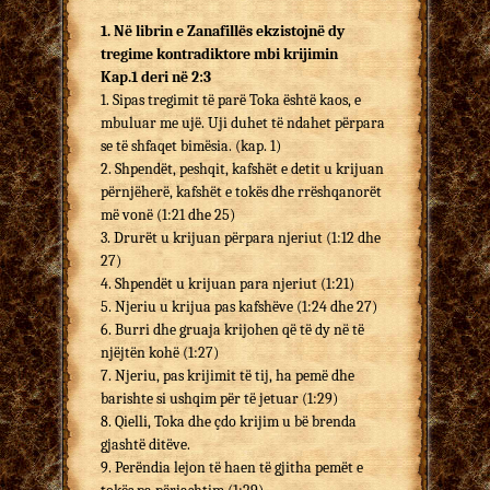
1. Në librin e Zanafillës ekzistojnë dy
tregime kontradiktore mbi krijimin
Kap.1 deri në 2:3
1. Sipas tregimit të parë Toka është kaos, e
mbuluar me ujë. Uji duhet të ndahet përpara
se të shfaqet bimësia. (kap. 1)
2. Shpendët, peshqit, kafshët e detit u krijuan
përnjëherë, kafshët e tokës dhe rrëshqanorët
më vonë (1:21 dhe 25)
3. Drurët u krijuan përpara njeriut (1:12 dhe
27)
4. Shpendët u krijuan para njeriut (1:21)
5. Njeriu u krijua pas kafshëve (1:24 dhe 27)
6. Burri dhe gruaja krijohen që të dy në të
njëjtën kohë (1:27)
7. Njeriu, pas krijimit të tij, ha pemë dhe
barishte si ushqim për të jetuar (1:29)
8. Qielli, Toka dhe çdo krijim u bë brenda
gjashtë ditëve.
9. Perëndia lejon të haen të gjitha pemët e