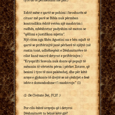
tyre do të përmendim më pas.)
Eshtë mëse e qartë se pohimi i broshurës së
cituar më parë se Bibla nuk përmban
kontradikta është vetëm një mashtrim i
radhës, mbështetur padyshim në moton se
“qëllimi e justifikon mjetin”.
Një citim nga Shën Agustini na e bën mjaft të
qartë se priftërinjtë janë përherë të njëjtë (në
rastin tonë, udhëheqësit e Dëshmitarëve të
cilat kanë marrë detyrat e priftërinjve.)
“Kryeprifti Scevola nuk donte që popujt të
mësonin të vërtetën përsa i përket Zotave, që
besimi i tyre të mos pakësohej, dhe për këtë
arsye e gjykonte të drejtë se në çështjet e fesë
ishte e domosdoshme t’i mashtroje.” (1)
(1- De Civitate Dei, IV,27. )
Por cila është arsyeja që i detyroi
Dëshmitarët ta bëjnë këtë gjë?