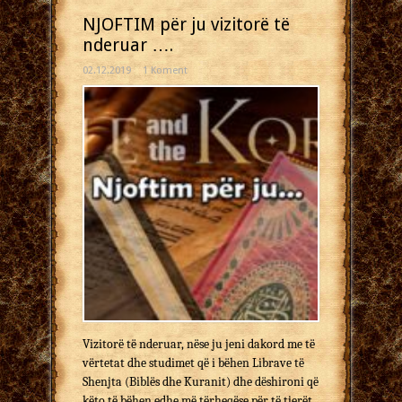
NJOFTIM për ju vizitorë të
nderuar ….
02.12.2019
1 Koment
Vizitorë të nderuar, nëse ju jeni dakord me të
vërtetat dhe studimet që i bëhen Librave të
Shenjta (Biblës dhe Kuranit) dhe dëshironi që
këto të bëhen edhe më tërheqëse për të tjerët,