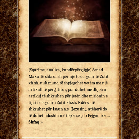
(Sqarime, analiza, kundërpërgjigje) Senad
Maku Të shkruash për një të dërguar të Zotit
xh.sh. nuk mund të shpjegohet vetëm me një
artikull të përgatitur, por duhet me dhjetra
artikuj të shkruhen për jetën dhe misionin e
tij si i dërguar i Zotit xh.sh. Ndërsa të
shkruhet për Isaun a.s. (Jezusin), atëherë do
të duhet ndoshta më tepër se çdo Pejgamber ...
Shfaq »