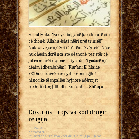
Senad Maku “Pa dyshim, janë jobesimtarë ata
që thonë: “Allahu është njëri prej trinisë!”
Nuk ka veçse një Zot të Vetëm të vërtetë! Nëse
nuk heqin dorë nga ato që thonë, patjetër që
jobesimtarët nga mesi i tyre do t’i godasë një
dënim i dhembshëm”. (Kur’an: El Maide
73)Duke marrë parasysh kronologjinë
historike të shpalljes hyjnore ndërmjet
Inxhilit/Ungjillit dhe Kur’anit, ...
Shfaq »
Doktrina Trojstva kod drugih
religija
09.09.2019
Komentet
te Doktrina Trojstva kod drugih religija
Janë