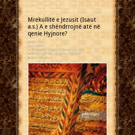
Mrekullitë e Jezusit (Isaut
a.s.) A e shëndrrojnë atë në
qenie Hyjnore?
24.03.2020
Komentet
te Mrekullitë e Jezusit (Isaut a.s.) A e
shëndrrojnë atë në qenie Hyjnore?
Janë të Mbyllura