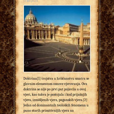
të Mbyllura
Doktrina[1] trojstva u hrišćanstvu smatra se
glavnim elementom osnove vjerovanja. Ova
doktrina se nije po prvi put pojavila u ovoj
vjeri, kao takva je postojala i kod prijašnjih
vjera, izmišljenih vjera, paganskih vjera.[2]
Jedan od dominantnih teoloških fenomena u
puno starih primitivnijih vjera na