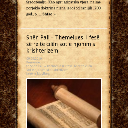
Sredozemlju. Kao npr: egipatska vjera, naime
porjeklo doktrina njena je još od ranijih 1700
god., p., ...
Shfaq »
Shën Pali – Themeluesi i fesë
së re të cilën sot e njohim si
krishterizëm
09.09.2019
Komentet
te Shën Pali – Themeluesi i fesë së re të cilën
sot e njohim si krishterizëm
Janë të Mbyllura