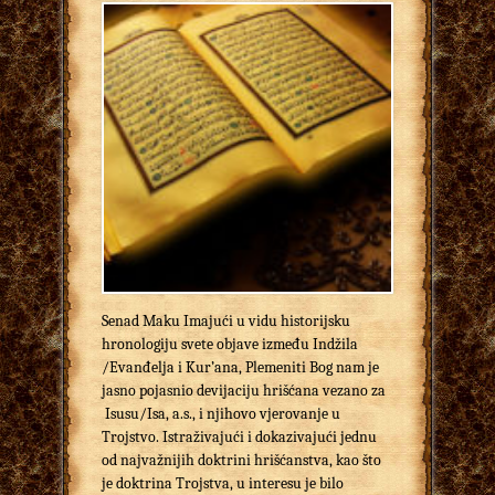
Senad Maku Imajući u vidu historijsku
hronologiju svete objave između Indžila
/Evanđelja i Kur’ana, Plemeniti Bog nam je
jasno pojasnio devijaciju hrišćana vezano za
Isusu/Isa, a.s., i njihovo vjerovanje u
Trojstvo. Istraživajući i dokazivajući jednu
od najvažnijih doktrini hrišćanstva, kao što
je doktrina Trojstva, u interesu je bilo