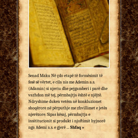
Senad Maku Në çdo etapë të formësimit të
fesë së vërtet, e cila nis me Ademin a.s.
(Adamin) si njeriu dhe pejgamberi i parë dhe
vazhdon më tej, përmbajtja është e njëjtë.
Ndryshime duken vetëm në konkluzionet
shoqërore në përputhje me zhvillimet e jetës
njerëzore. Sipas kësaj, përmbajtja e
insititucionit si produkt i njoftimit hyjnorë
nga Ademi a.s. e gjerë ...
Shfaq »