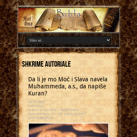
Shkrime autoriale
Da li je mo Moć i Slava navela
Muhammeda, a.s., da napiše
Kuran?
04.04.2020
Komentet
te Da li je mo Moć i Slava navela
Muhammeda, a.s., da napiše Kuran?
Janë të Mbyllura