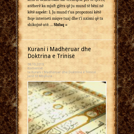
atëherë ka mjaft gjëra që ju mund të bëni në
këtë aspekt: 1. Ju mund t’ua propozoni këtë
faqe interneti miqve tuaj dhe t’i nxisni që ta
shikojnë atë. ...
Shfaq »
Kurani i Madhëruar dhe
Doktrina e Trinisë
08.10.2019
Komentet
te Kurani i Madhëruar dhe Doktrina e Trinisë
Janë të Mbyllura