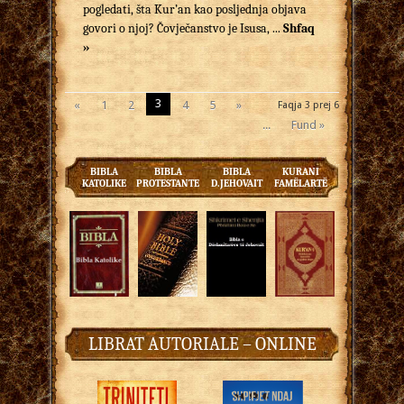
pogledati, šta Kur’an kao posljednja objava
govori o njoj? Čovječanstvo je Isusa, ...
Shfaq
»
3
«
1
2
4
5
»
Faqja 3 prej 6
...
Fund »
BIBLA
BIBLA
BIBLA
KURANI
KATOLIKE
PROTESTANTE
D.JEHOVAIT
FAMËLARTË
LIBRAT AUTORIALE – ONLINE