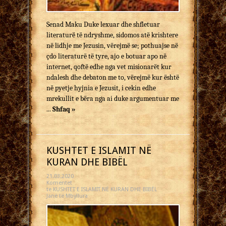
Senad Maku Duke lexuar dhe shfletuar
literaturë të ndryshme, sidomos atë krishtere
në lidhje me Jezusin, vërejmë se; pothuajse në
çdo literaturë të tyre, ajo e botuar apo në
internet, qoftë edhe nga vet misionarët kur
ndalesh dhe debaton me to, vërejmë kur është
në pyetje hyjnia e Jezusit, i cekin edhe
mrekullit e bëra nga ai duke argumentuar me
...
Shfaq »
KUSHTET E ISLAMIT NË
KURAN DHE BIBËL
21.03.2020
Komentet
te KUSHTET E ISLAMIT NË KURAN DHE BIBËL
Janë të Mbyllura