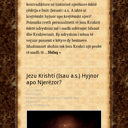
kontradiktore në historinë njerëzore është
çështja e Isait (Jezusit) a.s.. A ishte ai
krejtësisht hyjnor apo krejtësisht njeri?
Polemika rreth personalitetit të Jezu Krishtit
është ndryshimi më i madh ndërmjet Islamit
dhe Krishterimit. Ky ndryshim i mban të
veçuar pasuesit e këtyre dy besimeve.
Muslimanët shohin tek Jezu Krishti një profet
të madh të ...
Shfaq »
Jezu Krishti (Isau a.s.) Hyjnor
apo Njerëzor?
20.12.2019
Komentet
te Jezu Krishti (Isau a.s.) Hyjnor apo
Njerëzor?
Janë të Mbyllura