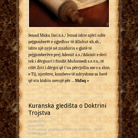
Senad Maku Isai a.s./ Jezusi ishte njëri ndër
pejgamberët e zgjedhur të Allahut xh.sh.,
ishte një nyjë në zinxhirin e gjatë të
pejgamberëve prej Ademit a.s./Adamit e deri
tek i dërguari i fundit Muhamedi s.a.v.s., të
cilët Zoti i dërgoi që t’ua përcjellin me s a zhin
e Tij, njerëzve, kombeve të ndryshme sa herë
që ata kishin nevojë për ...
Shfaq »
Kuranska gledišta o Doktrini
Trojstva
09.09.2019
Komentet
te Kuranska gledišta o Doktrini Trojstva
Janë
të Mbyllura