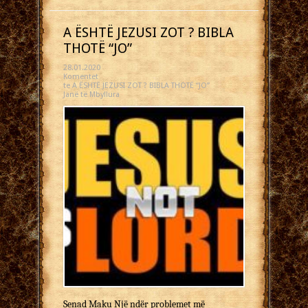
A ËSHTË JEZUSI ZOT ? BIBLA
THOTË “JO”
28.01.2020
Komentet
te A ËSHTË JEZUSI ZOT ? BIBLA THOTË “JO”
Janë të Mbyllura
Senad Maku Një ndër problemet më