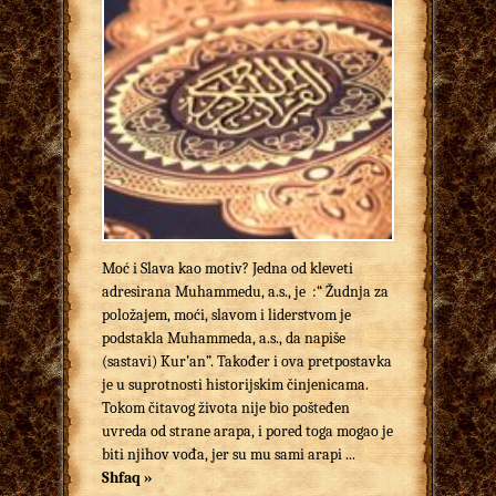
Moć i Slava kao motiv? Jedna od kleveti
adresirana Muhammedu, a.s., je :“ Žudnja za
položajem, moći, slavom i liderstvom je
podstakla Muhammeda, a.s., da napiše
(sastavi) Kur’an”. Također i ova pretpostavka
je u suprotnosti historijskim činjenicama.
Tokom čitavog života nije bio pošteđen
uvreda od strane arapa, i pored toga mogao je
biti njihov vođa, jer su mu sami arapi ...
Shfaq »