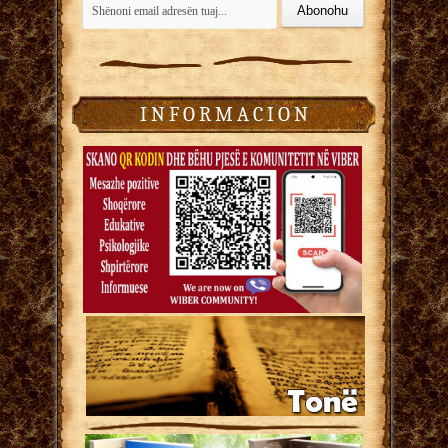
I N F O R M A C I O N