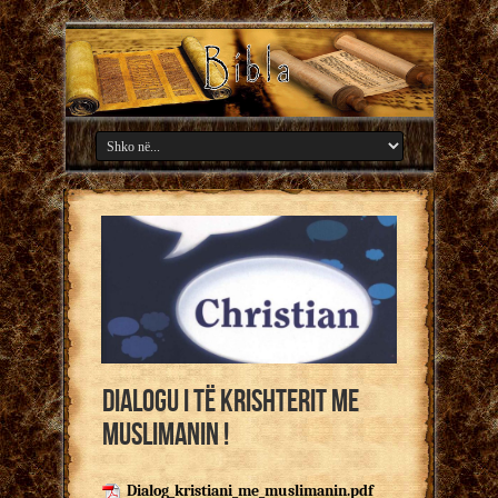
Dialogu i të Krishterit me
Muslimanin !
Dialog_kristiani_me_muslimanin.pdf