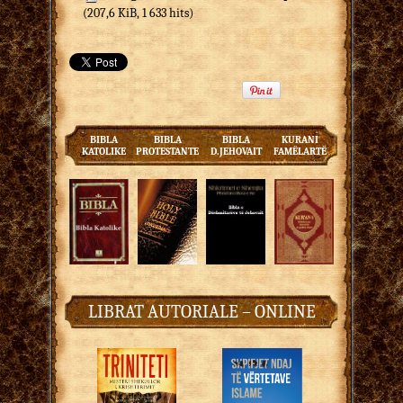
(207,6 KiB, 1 633 hits)
BIBLA
BIBLA
BIBLA
KURANI
KATOLIKE
PROTESTANTE
D.JEHOVAIT
FAMËLARTË
LIBRAT AUTORIALE – ONLINE