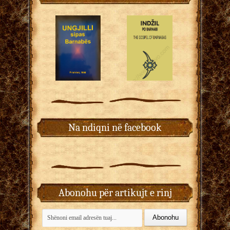
Na ndiqni në facebook
Abonohu për artikujt e rinj