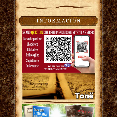
I N F O R M A C I O N