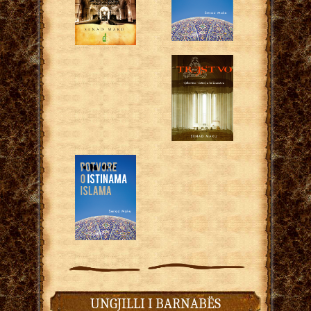
UNGJILLI I BARNABËS