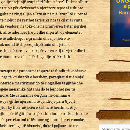
ngjallje drejt një trupi të ri “shpirtëror”. Duke ardhur
 trupit për ekzistencën njerëzore sepse ai e shihte
gulte në ringjalljen e Jezusit në një “trup” të ri për të
 njohur në rrethet fariseike nga të cilat ai vinte,
cila vendosej në tokë dhe në pranverën tjetër ngrihej
uk ishte ndërmjet trupit dhe shpirtit, dy elementët
te të udhëhequr nga mishi dhe një tjetre të
nuk mund të shpresoj shpëtimin dhe jetën e
e shpirtërore, i vdekur për veten e tij të vjetër dhe i
j e mundur vetëm falë ringjalljes së Krishtit
 paraqet një panoramë të qartë të fundit të kohërave.
i nga të krishterët e hershëm, paraqitet si një sinjal
shterët e martirizuar do të ringjallen të gjithë dhe
qjeje mesianike, Satanai do të lëshohet për tu
jnore. Me Satanain e dërguar në dënimin e
 që i gjithë njerëzimi të qëndrojë para Gjyqit
ur ky libër në jetën e kishës së hershme. Ai jo
jimi për të gjithë ato që kishin humbur të dashurit e
dhër persekutimi të lëshuar nga autoritetet romake,
krishterët gjatë historisë, duke i pajisur ato me