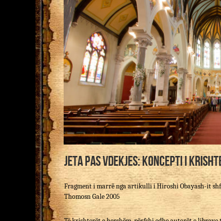
Jeta pas vdekjes: Koncepti i krisht
Fragment i marrë nga artikulli i Hiroshi Obayash-it shf
Thomosn Gale 2005
Të krishterët e hershëm, përfshi edhe autorët e librave