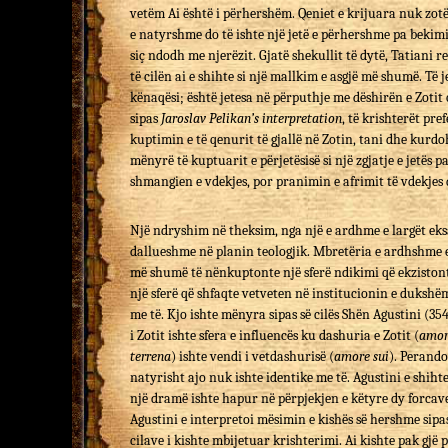
vetëm Ai është i përhershëm. Qeniet e krijuara nuk zo
e natyrshme do të ishte një jetë e përhershme pa bekimi
siç ndodh me njerëzit. Gjatë shekullit të dytë, Tatiani r
të cilën ai e shihte si një mallkim e asgjë më shumë. Të
kënaqësi; është jetesa në përputhje me dëshirën e Zotit 
sipas
Jaroslav Pelikan’s interpretation
, të krishterët pr
kuptimin e të qenurit të gjallë në Zotin, tani dhe kurdo
mënyrë të kuptuarit e përjetësisë si një zgjatje e jetës 
shmangien e vdekjes, por pranimin e afrimit të vdekjes d
Një ndryshim në theksim, nga një e ardhme e largët eksa
dallueshme në planin teologjik. Mbretëria e ardhshme e Z
më shumë të nënkuptonte një sferë ndikimi që ekziston
një sferë që shfaqte vetveten në institucionin e dukshë
me të. Kjo ishte mënyra sipas së cilës Shën Agustini (354–
i Zotit ishte sfera e influencës ku dashuria e Zotit (
amo
terrena
) ishte vendi i vetdashurisë (
amore sui
). Perando
natyrisht ajo nuk ishte identike me të. Agustini e shihte
një dramë ishte hapur në përpjekjen e këtyre dy forcav
Agustini e interpretoi mësimin e kishës së hershme sipa
cilave i kishte mbijetuar krishterimi. Ai kishte pak gjë për