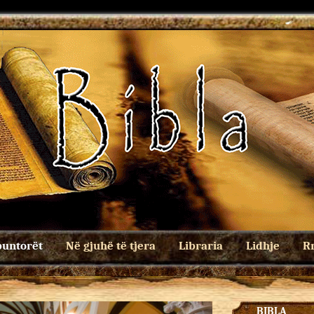
untorët
Në gjuhë të tjera
Libraria
Lidhje
Rr
BIBLA