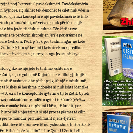
tërojnë prej “vetvetiu” pavdekshmëri. Pavdekshmëria
n hyjnorë, siç shihet tek demonët të cilët nuk vdesin
efuzoi qartazi konceptin e një pavdekshmërie të tillë,
 jetosh pafundësisht, në vetvete, nuk përbën asnjë
që e bën jetën të dëshirueshme. Për këtë arsye
eferojnë të përdorin shprehjen
jetë e përjetshme
në
herë (Pelikan, 1961, p. 23), për të shmangur në këtë
pa Zotin. Kështu që besimi i krishterë nuk predikon
he vetë vdekjes siç u tregua nga Jezusi në kryq.
tologjike në një jetë të tashme, është më e
otit, siç tregohet në Dhjatën e Re, filloi gjithnjë e
te në të tashmen dhe përhapej gjithnjë e më shumë,
m të kishës së hershme, ndonëse ai nuk ishte identike
430 e.r.s.) e konceptonte qytetin e tij të Zotit. Qyteti
r
dei
) mbizotëronte, ndërsa qyteti tokësorë (
civitas
ria romake ishte trupëzimi i kësaj të fundit, por
 historinë e njerëzimit si një proces përmes të cilit
e për të mundur përfundimisht njëra-tjetrën.
s diktateve të situatave të ndryshueshme historike të
 të thënë për “qiellin”. Ishte Qyteti i Zotit, i cili e