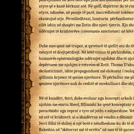
atyre që e kanë kërkuar atë. Në qiell, shpirtrat do të r
atyre, ndonëse, në pamje të parë, marrëdhëniet tokësor
ekzistojnë atje. Përmbledhtazi, lumturia përfundimtare
cilët ishin në shoqëri me Zotin dhe njeri-tjetrin. Kjo s
ndërmjet të krishterëve (
communio sanctorum
) në këtë
Duke mos qenë më trupor, si qytetarë të qiellit ato do të
mënyrë të drejtpërdrejt. Në këtë vizion të përhirshëm,
humnerës epistemologjike ndërmjet njohësit dhe të njohu
depërtuese me njohjen e vetvetes së Zotit. Thoma D’ak
skolasticizmit, ishte propaganduesi më elokuent i teologj
qëllimin kryesor të qenies njerëzore. Të përballur me plo
qenieve njerëzore nuk do reshtë së mrekulluari dhe shij
Në të kundërt, ferri, duke evoluar nga koncepti arkaik 
njohim me emrin Sheol, fillimisht ka qenë konceptuar si
pavarësisht nga veprat e tyre në jetën e mëparshme. Vet
në atë të krishterë, ai u shndërrua në vendin e dënimit
Ferri filloi të shihej si një botë e nëndheshme ku do të
flakeshin në “skëterrat më të errëta” në mes të të qara