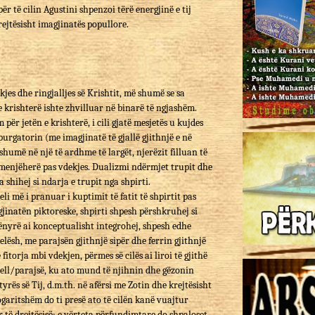
për të cilin Agustini shpenzoi tërë energjinë e tij
rejtësisht imagjinatës popullore.
kjes dhe ringjalljes së Krishtit, më shumë se sa
 e krishterë ishte zhvilluar në binarë të ngjashëm.
 për jetën e krishterë, i cili gjatë mesjetës u kujdes
purgatorin (me imagjinatë të gjallë gjithnjë e në
shumë në një të ardhme të largët, njerëzit filluan të
 menjëherë pas vdekjes. Dualizmi ndërmjet trupit dhe
a shihej si ndarja e trupit nga shpirti.
eli më i pranuar i kuptimit të fatit të shpirtit pas
jinatën piktoreske, shpirti shpesh përshkruhej si
mënyrë ai konceptualisht integrohej, shpesh edhe
elësh, me parajsën gjithnjë sipër dhe ferrin gjithnjë
 fitorja mbi vdekjen, përmes së cilës ai liroi të gjithë
qiell/parajsë, ku ato mund të njihnin dhe gëzonin
tyrës së Tij, d.m.th. në afërsi me Zotin dhe krejtësisht
ogaritshëm do ti presë ato të cilën kanë vuajtur
 të drejtësisë; e vërteta përfundimtare do shpaloset