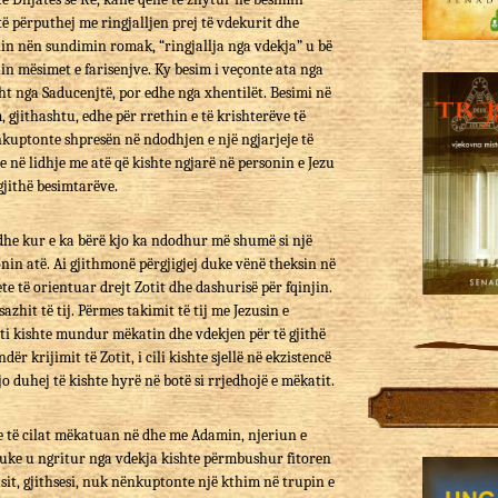
 të përputhej me ringjalljen prej të vdekurit dhe
uanin nën sundimin romak, “ringjallja nga vdekja” u bë
nin mësimet e farisenjve. Ky besim i veçonte ata nga
sht nga Saducenjtë, por edhe nga xhentilët. Besimi në
, gjithashtu, edhe për rrethin e të krishterëve të
kuptonte shpresën në ndodhjen e një ngjarjeje të
e në lidhje me atë që kishte ngjarë në personin e Jezu
gjithë besimtarëve.
s dhe kur e ka bërë kjo ka ndodhur më shumë si një
jonin atë. Ai gjithmonë përgjigjej duke vënë theksin në
e të orientuar drejt Zotit dhe dashurisë për fqinjin.
esazhit të tij. Përmes takimit të tij me Jezusin e
ishti kishte mundur mëkatin dhe vdekjen për të gjithë
ër krijimit të Zotit, i cili kishte sjellë në ekzistencë
jo duhej të kishte hyrë në botë si rrjedhojë e mëkatit.
re të cilat mëkatuan në dhe me Adamin, njeriun e
 duke u ngritur nga vdekja kishte përmbushur fitoren
usit, gjithsesi, nuk nënkuptonte një kthim në trupin e