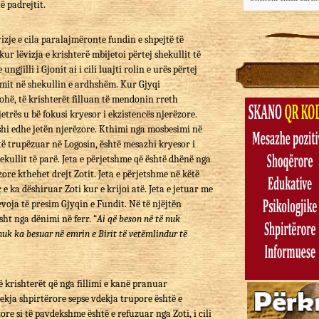
ë padrejtit.
izje e cila paralajmëronte fundin e shpejtë të
kur lëvizja e krishterë mbijetoi përtej shekullit të
ngjilli i Gjonit ai i cili luajti rolin e urës përtej
rimit në shekullin e ardhshëm. Kur Gjyqi
 kohë, të krishterët filluan të mendonin rreth
tjetrës u bë fokusi kryesor i ekzistencës njerëzore.
rfshi edhe jetën njerëzore. Kthimi nga mosbesimi në
 të trupëzuar në Logosin, është mesazhi kryesor i
shekullit të parë. Jeta e përjetshme që është dhënë nga
ore kthehet drejt Zotit. Jeta e përjetshme në këtë
 e ka dëshiruar Zoti kur e krijoi atë. Jeta e jetuar me
voja të presim Gjyqin e Fundit. Në të njëjtën
ht nga dënimi në ferr. “
Ai që beson në të nuk
nuk ka besuar në emrin e Birit të vetëmlindur të
ë krishterët që nga fillimi e kanë pranuar
ekja shpirtërore sepse vdekja trupore është e
e si të pavdekshme është e refuzuar nga Zoti, i cili