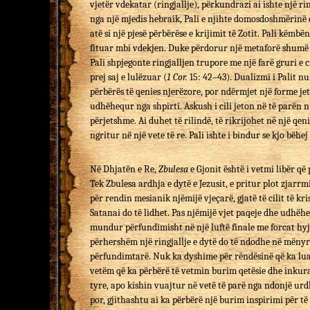
vjetër vdekatar (ringjallje), përkundrazi ai ishte një ri
nga një mjedis hebraik, Pali e njihte domosdoshmërinë e
atë si një pjesë përbërëse e krijimit të Zotit. Pali këmbën
fituar mbi vdekjen. Duke përdorur një metaforë shumë të
Pali shpjegonte ringjalljen trupore me një farë gruri e 
prej saj e lulëzuar (
1 Cor.
15: 42–43). Dualizmi i Palit n
përbërës të qenies njerëzore, por ndërmjet një forme je
udhëhequr nga shpirti. Askush i cili jeton në të parën 
përjetshme. Ai duhet të rilindë, të rikrijohet në një qeni
ngritur në një vete të re. Pali ishte i bindur se kjo bëhe
Në Dhjatën e Re,
Zbulesa
e Gjonit është i vetmi libër që
Tek Zbulesa ardhja e dytë e Jezusit, e pritur plot zjarrm
për rendin mesianik njëmijë vjeçarë, gjatë të cilit të kri
Satanai do të lidhet. Pas njëmijë vjet paqeje dhe udhëhe
mundur përfundimisht në një luftë finale me forcat hy
përhershëm një ringjallje e dytë do të ndodhe në mënyrë
përfundimtarë. Nuk ka dyshime për rëndësinë që ka luajt
vetëm që ka përbërë të vetmin burim qetësie dhe inkura
tyre, apo kishin vuajtur në vetë të parë nga ndonjë ur
por, gjithashtu ai ka përbërë një burim inspirimi për të 