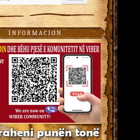
I N F O R M A C I O N