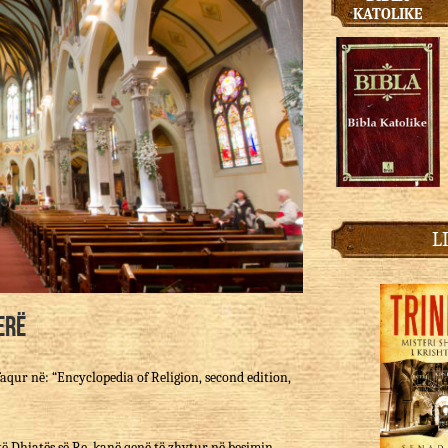
KATOLIKE
L
erë
aqur në: “Encyclopedia of Religion, second edition,
 të Dhjatës së Re, kanë qenë të zhytur në besimin