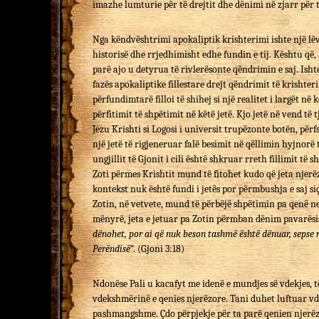
imazhe lumturie për të drejtit dhe dënimi në zjarr për t
Nga këndvështrimi apokaliptik krishterimi ishte një lëv
historisë dhe rrjedhimisht edhe fundin e tij. Kështu që, 
parë ajo u detyrua të rivlerësonte qëndrimin e saj. Ishte u
fazës apokaliptike fillestare drejt qëndrimit të krishte
përfundimtarë filloi të shihej si një realitet i largët në
përfitimit të shpëtimit në këtë jetë. Kjo jetë në vend të 
Jezu Krishti si Logosi i universit trupëzonte botën, pë
një jetë të rigjeneruar falë besimit në qëllimin hyjnorë
ungjillit të Gjonit i cili është shkruar rreth fillimit të 
Zoti përmes Krishtit mund të fitohet kudo që jeta njerëz
kontekst nuk është fundi i jetës por përmbushja e saj siç
Zotin, në vetvete, mund të përbëjë shpëtimin pa qenë ne
mënyrë, jeta e jetuar pa Zotin përmban dënim pavarësis
dënohet, por ai që nuk beson tashmë është dënuar, sepse 
Perëndisë
“. (Gjoni 3:18)
Ndonëse Pali u kacafyt me idenë e mundjes së vdekjes, t
vdekshmërinë e qenies njerëzore. Tani duhet luftuar vd
pashmangshme. Çdo përpjekje për ta parë qenien njerëzor