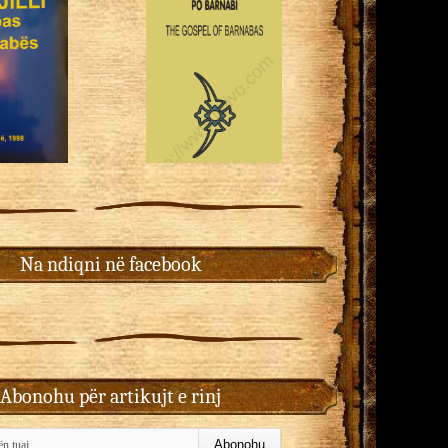
Na ndiqni në facebook
Abonohu për artikujt e rinj