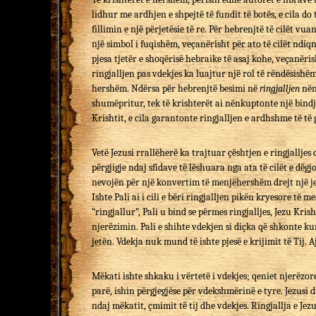
lidhur me ardhjen e shpejtë të fundit të botës, e cila do
fillimin e një përjetësie të re. Për hebrenjtë të cilët v
një simbol i fuqishëm, veçanërisht për ato të cilët ndiq
pjesa tjetër e shoqërisë hebraike të asaj kohe, veçanëri
ringjalljen pas vdekjes ka luajtur një rol të rëndësishëm
hershëm. Ndërsa për hebrenjtë besimi në
ringjalljen
nën
shumëpritur, tek të krishterët ai nënkuptonte një bindj
Krishtit, e cila garantonte ringjalljen e ardhshme të të 
Vetë Jezusi rrallëherë ka trajtuar çështjen e ringjallje
përgjigje ndaj sfidave të lëshuara nga ata të cilët e dëg
nevojën për një konvertim të menjëhershëm drejt një jet
Ishte Pali ai i cili e bëri ringjalljen pikën kryesore të m
“ringjallur”, Pali u bind se përmes ringjalljes, Jezu Kr
njerëzimin. Pali e shihte vdekjen si diçka që shkonte kund
jetën. Vdekja nuk mund të ishte pjesë e krijimit të Tij. A
Mëkati ishte shkaku i vërtetë i vdekjes; qeniet njerëzo
parë, ishin përgjegjëse për vdekshmërinë e tyre. Jezusi
ndaj mëkatit, çmimit të tij dhe vdekjes. Ringjallja e Jez