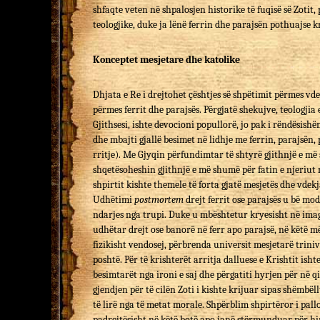
shfaqte veten në shpalosjen historike të fuqisë së Zotit, 
teologjike, duke ja lënë ferrin dhe parajsën pothuajse k
Konceptet mesjetare dhe katolike
Dhjata e Re i drejtohet çështjes së shpëtimit përmes vde
përmes ferrit dhe parajsës. Përgjatë shekujve, teologjia
Gjithsesi, ishte devocioni popullorë, jo pak i rëndësishëm
dhe mbajti gjallë besimet në lidhje me ferrin, parajsën, 
rritje). Me Gjyqin përfundimtar të shtyrë gjithnjë e më 
shqetësoheshin gjithnjë e më shumë për fatin e njeriut
shpirtit kishte themele të forta gjatë mesjetës dhe vdekj
Udhëtimi
postmortem
drejt ferrit ose parajsës u bë mod
ndarjes nga trupi. Duke u mbështetur kryesisht në imag
udhëtar drejt ose banorë në ferr apo parajsë, në këtë 
fizikisht vendosej, përbrenda universit mesjetarë triniv
poshtë. Për të krishterët arritja dalluese e Krishtit ishte
besimtarët nga ironi e saj dhe përgatiti hyrjen për në 
gjendjen për të cilën Zoti i kishte krijuar sipas shëmbëll
të lirë nga të metat morale. Shpërblim shpirtëror i pall
padrejtësisht në këtë botë apo janë stërmunduar për hir