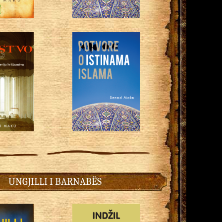
UNGJILLI I BARNABËS