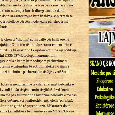
imblidhen me të dashurit e tyre që i kanë paraprirë
e si ato ndërmjet burrit dhe gruas nuk do të
 do ta karakterizojnë këtë bashkësi shpirtrash të
hoqëri qiellore përbën model edhe për shoqërinë
 botë
 lejohen të “shohin” Zotin ballë për ballë ose në
 njohja e Zotit bën të mundur transcendentimin e
rit. Të bekuarit do ta njohin Zotin në një soditjeje
uini (1225-1274), teologu monumental i
isë e cila e bënte këtë soditje të përhirshme si
tësinë e pafundme të Zotit, intelekti i krijuar i
uari burimin e pashtershëm të dijes, vetë Zotin.
i botës së nëndheshme të cilën shkrimet hebraike e
 vendi ku do të qëndronin të gjithë të vdekurit
ëm më pas, fillimisht në historinë hebraike e më pas
 (ferr
Gehenna
) si i dallueshëm nga qielli (parajsa).
 shkonin të gjithë të papenduarit. Mëkatarët do të
ve dhe kërcëllitjeve të dhëmbëve (see
Mt.
25:30), ose