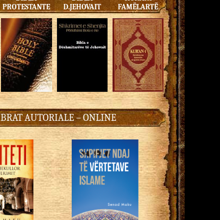
PROTESTANTE
D.JEHOVAIT
FAMËLARTË
IBRAT AUTORIALE – ONLINE