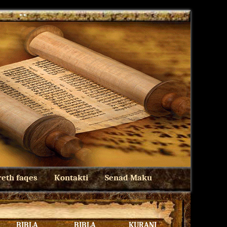
eth faqes
Kontakti
Senad Maku
BIBLA
BIBLA
KURANI