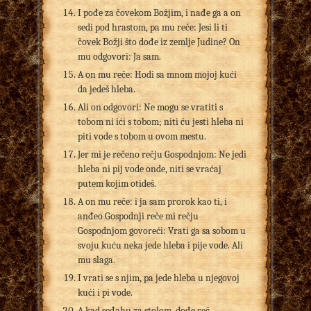
I pođe za čovekom Božjim, i nađe ga a on
sedi pod hrastom, pa mu reče: Jesi li ti
čovek Božji što dođe iz zemlje Judine? On
mu odgovori: Ja sam.
A on mu reče: Hodi sa mnom mojoj kući
da jedeš hleba.
Ali on odgovori: Ne mogu se vratiti s
tobom ni ići s tobom; niti ću jesti hleba ni
piti vode s tobom u ovom mestu.
Jer mi je rečeno rečju Gospodnjom: Ne jedi
hleba ni pij vode onde, niti se vraćaj
putem kojim otideš.
A on mu reče: i ja sam prorok kao ti, i
anđeo Gospodnji reče mi rečju
Gospodnjom govoreći: Vrati ga sa sobom u
svoju kuću neka jede hleba i pije vode. Ali
mu slaga.
I vrati se s njim, pa jede hleba u njegovoj
kući i pi vode.
A kad seđahu za stolom, dođe reč