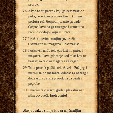
prorok.
A kad to ču prorok koji ga beše vratio s
puta, reče: Ovo je čovek Božji, koji ne
posluša reči Gospodnje, zato ga dade
Gospod lavu da ga rastrgne i usmrti po
reči Gospodnjoj koju mu reče.
I reče sinovima svojim govoreći:
Osamarite mi magarca. I osamariše.
I otišavši, nađe telo gde leži na putu, i
magarca i lava gde stoje kod tela: Lav ne
beše izjeo telo ni magarca rastrgao.
Tada prorok podiže telo čoveka Božijeg, i
metnu ga na magarca, odnese ga natrag, i
dođe u grad stari prorok da ga ožali i
pogrebe.
I metnu telo u svoj grob, i plakahu nad
njim govoreći:
Jaoh brate!
Ako je ovakvo stanje bilo sa najčasnijim