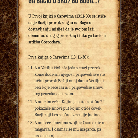
ga bacio u srdžbu Boga…?
U Prvoj knjizi o Carevima (13:11-30) se ističe
da je Božiji prorok slagao na Boga u
dostavljanju misije i da je svojom laži
obmanuo drugog prorokaq i tako ga bacio u
srdžbu Gospodara.
Prva knjiga o Carevima (13: 11-30):
A u Vetilju življaše jedan stari prorok,
kome dođe sin njegov i pripovedi sve što
učini prorok Božiji onaj dan u Vetilju, i
reči koje reče caru; i pripovediše sinovi
tog proroka ocu svom.
A otac im reče: Kojim je putem otišao? I
pokazaše sinovi put kojim otide čovek
Božji koji beše došao iz zemlje Judine.
A on reče sinovima svojim: Osamarite mi
magarca. I osamariše mu magarca, pa
usede na nj.