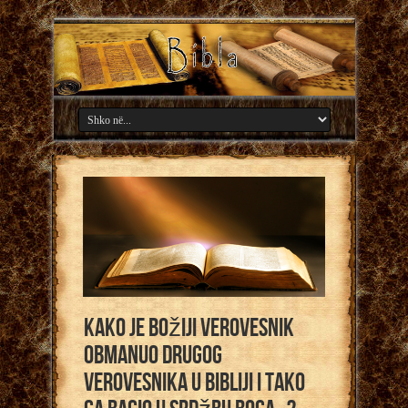
Kako je Božiji verovesnik
obmanuo drugog
verovesnika u Bibliji i tako