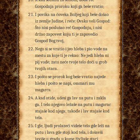
Gospodnja proroku koji ga beše vratio;
I povika na čoveka Božjeg koji beše došao
iz zemlje Judine, i reče: Ovako veli Gospod:
Što nisi poslušao reč Gospodnju, i nisi
držao zapovest koju ti je zapovedio
Gospod Bog tvoj,
Nego si se vratio i jeo hleba i pio vode na
mestu za koje ti je rekao: Ne jedi hleba ni
pij vode; zato neće tvoje telo doći u grob
tvojih otaca.
I pošto se prorok kog beše vratio najede
hleba i pošto se napi, osamari mu
magarca.
A kad otide, udesi ga lav na putu i zakla
ga. I telo njegovo ležaše na putu i magarac
stajaše kod njega; takođe i lav stajaše kod
tela.
I gle, ljudi prolazeći videše telo gde leži na
putu i lava gde stoji kod tela, i došavši
javiše u gradu u kome življaše stari