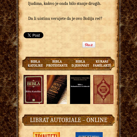
ljudima, kakvo je onda bilo stanje drugih.
Da li uistinu verujete da je ovo Božija reč?
BIBLA
BIBLA
BIBLA
KURANI
KATOLIKE
PROTESTANTE
D.JEHOVAIT
FAMËLARTË
LIBRAT AUTORIALE – ONLINE