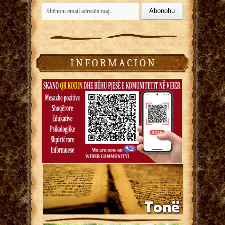
I N F O R M A C I O N