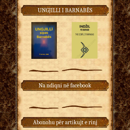
UNGJILLI I BARNABËS
Na ndiqni në facebook
Abonohu për artikujt e rinj