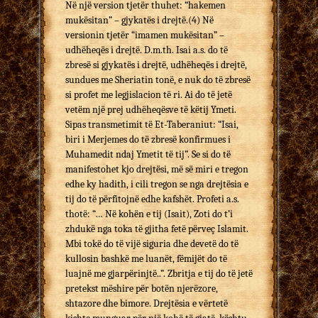
Në një version tjetër thuhet: “hakemen
mukësitan” – gjykatës i drejtë.(4) Në
versionin tjetër “imamen mukësitan” –
udhëheqës i drejtë. D.m.th. Isai a.s. do të
zbresë si gjykatës i drejtë, udhëheqës i drejtë,
sundues me Sheriatin tonë, e nuk do të zbresë
si profet me legjislacion të ri. Ai do të jetë
vetëm një prej udhëheqësve të këtij Ymeti.
Sipas transmetimit të Et-Taberaniut: “Isai,
biri i Merjemes do të zbresë konfirmues i
Muhamedit ndaj Ymetit të tij”. Se si do të
manifestohet kjo drejtësi, më së miri e tregon
edhe ky hadith, i cili tregon se nga drejtësia e
tij do të përfitojnë edhe kafshët. Profeti a.s.
thotë: “… Në kohën e tij (Isait), Zoti do t’i
zhdukë nga toka të gjitha fetë përveç Islamit.
Mbi tokë do të vijë siguria dhe devetë do të
kullosin bashkë me luanët, fëmijët do të
luajnë me gjarpërinjtë..”. Zbritja e tij do të jetë
pretekst mëshire për botën njerëzore,
shtazore dhe bimore. Drejtësia e vërtetë