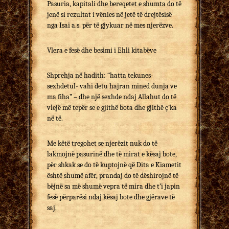
Pasuria, kapitali dhe bereqetet e shumta do të
jenë si rezultat i vënies në jetë të drejtësisë
nga Isai a.s. për të gjykuar në mes njerëzve.
Vlera e fesë dhe besimi i Ehli kitabëve
Shprehja në hadith: “hatta tekunes-
sexhdetul- vahi detu hajran mined dunja ve
ma fiha” – dhe një sexhde ndaj Allahut do të
vlejë më tepër se e gjithë bota dhe gjithë ç’ka
në të.
Me këtë tregohet se njerëzit nuk do të
lakmojnë pasurinë dhe të mirat e kësaj bote,
për shkak se do të kuptojnë që Dita e Kiametit
është shumë afër, prandaj do të dëshirojnë të
bëjnë sa më shumë vepra të mira dhe t’i japin
fesë përparësi ndaj kësaj bote dhe gjërave të
saj.