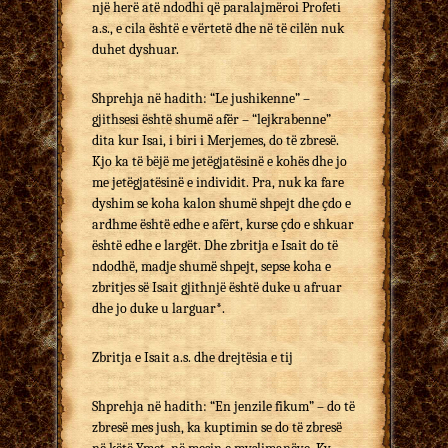
një herë atë ndodhi që paralajmëroi Profeti
a.s., e cila është e vërtetë dhe në të cilën nuk
duhet dyshuar.
Shprehja në hadith: “Le jushikenne” –
gjithsesi është shumë afër – “lejkrabenne”
dita kur Isai, i biri i Merjemes, do të zbresë.
Kjo ka të bëjë me jetëgjatësinë e kohës dhe jo
me jetëgjatësinë e individit. Pra, nuk ka fare
dyshim se koha kalon shumë shpejt dhe çdo e
ardhme është edhe e afërt, kurse çdo e shkuar
është edhe e largët. Dhe zbritja e Isait do të
ndodhë, madje shumë shpejt, sepse koha e
zbritjes së Isait gjithnjë është duke u afruar
dhe jo duke u larguar*.
Zbritja e Isait a.s. dhe drejtësia e tij
Shprehja në hadith: “En jenzile fikum” – do të
zbresë mes jush, ka kuptimin se do të zbresë