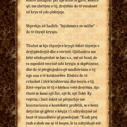
kishte munguar për një kohë të gjatë, kështu
që, me zbritjen e tij, drejtësia do të vendoset
në krye të çdo çështjeje.
Shprehja në hadith: “fejukessira es-salibe” –
do të thyejë kryqin.
Thuhet se kjo thyerje e kryqit është thyerje e
drejtpërdrejtë dhe e vërtetë. Gjithashtu me
këtë nënkuptohet se Isai a.s., më në fund, do
ta mposhtë teorinë mbi kryqin si shpëtimtar,
dhe do të përgënjeshtrojë madhërimin e tij
nga ana e të krishterëve. Kështu do të
rrëzohet i tërë krishterimi dhe teoria e tij.
Këtë veprim të tij e kërkon vetë drejtësia. Ajo
thotë se kemi një Zot, një fe, një Tokë. Ky
veprim i Isait është në përputhje me
konotacionin e kontekstit profetik, se e kemi
detyrim që gjërat e këqija t’i ndryshojmë në
bazë të mundësive që posedojmë: “Kush prej
jush e sheh me sy të keqen, le ta ndryshojë atë