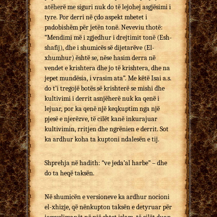
atëherë me siguri nuk do të lejohej asgjësimi i
tyre. Por derri në çdo aspekt mbetet i
padobishëm për jetën tonë. Neveviu thotë:
“Mendimi më i zgjedhur i drejtimit tonë (Esh-
shafij), dhe i shumicës së dijetarëve (El-
xhumhur) është se, nëse hasim derra në
vendet e krishtera dhe jo të krishtera, dhe na
jepet mundësia, i vrasim ata”. Me këtë Isai a.s.
do t’i tregojë botës së krishterë se mishi dhe
kultivimi i derrit asnjëherë nuk ka qenë i
lejuar, por ka qenë një keqkuptim nga një
pjesë e njerëzve, të cilët kanë inkurajuar
kultivimin, rritjen dhe ngrënien e derrit. Sot
ka ardhur koha ta kuptoni ndalesën e tij.
Shprehja në hadith: “ve jeda’al harbe” – dhe
do ta heqë taksën.
Në shumicën e versioneve ka ardhur nocioni
el-xhizje, që nënkupton taksën e detyruar për