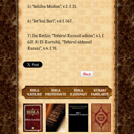
5) “Sahihu Muslim”, v.2. f. 21.
6) “Fet’hul Bari”, v.6 f. 567.
7) Ibn Kethir, “Tefsirul Kuranil adhim”, v.1, f.
637. 8) El-Kurtubij, “Tefsirul ahkamil
Kurani”, v.4. f. 91.
BIBLA
BIBLA
BIBLA
KURANI
KATOLIKE
PROTESTANTE
D.JEHOVAIT
FAMËLARTË