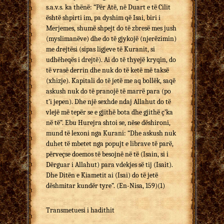
s.a.v.s. ka thënë: “Për Atë, në Duart e të Cilit
është shpirti im, pa dyshim që Isai, biri i
Merjemes, shumë shpejt do të zbresë mes jush
(myslimanëve) dhe do të gjykojë (njerëzimin)
me drejtësi (sipas ligjeve të Kuranit, si
udhëheqës i drejtë). Ai do të thyejë kryqin, do
të vrasë derrin dhe nuk do të ketë më taksë
(xhizje). Kapitali do të jetë me aq bollëk, saqë
askush nuk do të pranojë të marrë para (po
t’i jepen). Dhe një sexhde ndaj Allahut do të
vlejë më tepër se e gjithë bota dhe gjithë ç’ka
në të”. Ebu Hurejra shtoi se, nëse dëshironi,
mund të lexoni nga Kurani: “Dhe askush nuk
duhet të mbetet nga popujt e librave të parë,
përveçse doemos të besojnë në të (Isain, si i
Dërguar i Allahut) para vdekjes së tij (Isait).
Dhe Ditën e Kiametit ai (Isai) do të jetë
dëshmitar kundër tyre”. (En-Nisa, 159)(1)
Transmetuesi i hadithit