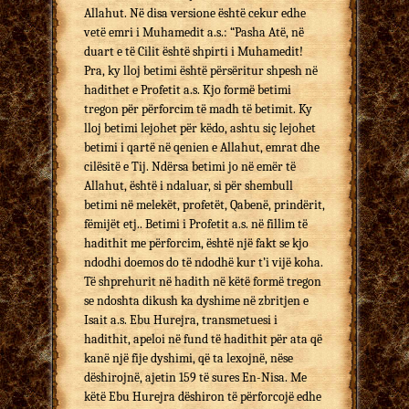
Allahut. Në disa versione është cekur edhe
vetë emri i Muhamedit a.s.: “Pasha Atë, në
duart e të Cilit është shpirti i Muhamedit!
Pra, ky lloj betimi është përsëritur shpesh në
hadithet e Profetit a.s. Kjo formë betimi
tregon për përforcim të madh të betimit. Ky
lloj betimi lejohet për këdo, ashtu siç lejohet
betimi i qartë në qenien e Allahut, emrat dhe
cilësitë e Tij. Ndërsa betimi jo në emër të
Allahut, është i ndaluar, si për shembull
betimi në melekët, profetët, Qabenë, prindërit,
fëmijët etj.. Betimi i Profetit a.s. në fillim të
hadithit me përforcim, është një fakt se kjo
ndodhi doemos do të ndodhë kur t’i vijë koha.
Të shprehurit në hadith në këtë formë tregon
se ndoshta dikush ka dyshime në zbritjen e
Isait a.s. Ebu Hurejra, transmetuesi i
hadithit, apeloi në fund të hadithit për ata që
kanë një fije dyshimi, që ta lexojnë, nëse
dëshirojnë, ajetin 159 të sures En-Nisa. Me
këtë Ebu Hurejra dëshiron të përforcojë edhe