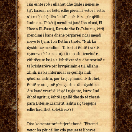
Isai është rob i Allahut dhe djalë i nënës së
tij”. Bazuar në këtë, edhe përemri vetor i vetës
së tretë, në fjalën “bihi” – në të, ka për qëllim
Isain a.s.. Të këtij mendimi janë Ibn Abasi, El-
Hasan El-Basrij, Katade dhe Et-Tabe riu, këtij
mendimi i kanë dhënë përparësi ndaj mendi
meve të tjera. Ibn Kethiri thotë: “Nuk ka
dyshim se mendimi i Taberiut është i saktë,
ngase vetë forma e ajetit mposht teorinë e
çifutëve se Isai a.s. është vrarë si dhe teorinë e
të krishterëve për kryqëzimin e tij. Allahu
xh.sh. na ka informuar se çështja nuk
qëndron ashtu, por krejt ç’mund të thuhet,
është se ato janë përngjasime dhe dyshime.
Ata kanë vrarë dikë që i ngjante, kurse Isai
është ngritur, është i gjallë dhe do të zbresë
para Ditës së Kiametit, ashtu siç tregojnë
edhe hadithet kolektive.(7)
Disa komentatorë të tjerë thonë: “Përemri
vetor ka për qëllim çdo pasues të librave