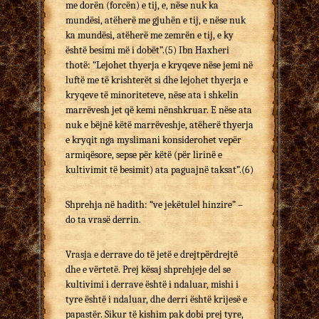
me dorën (forcën) e tij, e, nëse nuk ka
mundësi, atëherë me gjuhën e tij, e nëse nuk
ka mundësi, atëherë me zemrën e tij, e ky
është besimi më i dobët”.(5) Ibn Haxheri
thotë: “Lejohet thyerja e kryqeve nëse jemi në
luftë me të krishterët si dhe lejohet thyerja e
kryqeve të minoriteteve, nëse ata i shkelin
marrëvesh jet që kemi nënshkruar. E nëse ata
nuk e bëjnë këtë marrëveshje, atëherë thyerja
e kryqit nga myslimani konsiderohet vepër
armiqësore, sepse për këtë (për lirinë e
kultivimit të besimit) ata paguajnë taksat”.(6)
Shprehja në hadith: “ve jekëtulel hinzire” –
do ta vrasë derrin.
Vrasja e derrave do të jetë e drejtpërdrejtë
dhe e vërtetë. Prej kësaj shprehjeje del se
kultivimi i derrave është i ndaluar, mishi i
tyre është i ndaluar, dhe derri është krijesë e
papastër. Sikur të kishim pak dobi prej tyre,