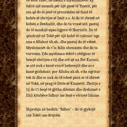
në këtë Ymet, në mesin e myslimanëve. Ky
është një mesazh për një pjesë të Ymetit, për
ata që do të jenë të pranishëm në fund të
kohës së zbritjes së Isait a.s. Ai do të zbresë në
kohën e Dexhallit, dhe do ta vrasë atë, pastaj
do të sundojë sipas ligjeve të Sheriatit. Do të
qëndrojë në Tokë për një kohë të caktuar nga
ana e Allahut xh.sh., dhe pastaj do të vdesë.
Myslimanët do t’ia falin xhenazen dhe do ta
varrosin. Çdo mysliman është i obliguar të
besojë zbritjen e tij dhe atë që na flet Kurani,
se atë nuk e kanë vrarë hebrenjtë dhe as e
kanë gozhduar, por Allahu xh.sh. e ka ngritur
tek Ai dhe ai nuk do të vdesë para se të zbresë
në Tokë, në prag të Ditës së Kiametit. Zbritja e
tij do t’i heqë të gjitha dilemat dhe dyshimet e
Ehli kitabëve lidhur me fenë e vërtetë Islame.
Shprehja në hadith: “Adlen” – do të gjykojë
(në Tokë) me drejtësi.