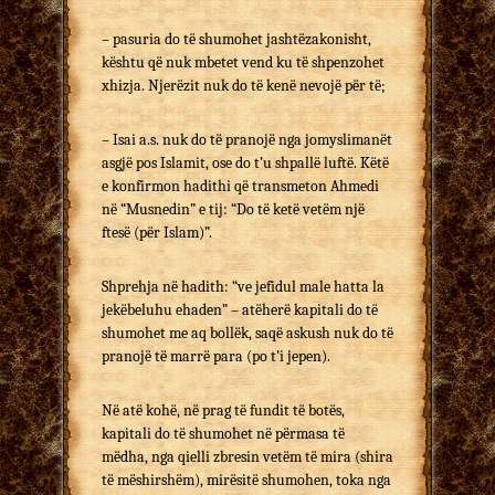
– pasuria do të shumohet jashtëzakonisht,
kështu që nuk mbetet vend ku të shpenzohet
xhizja. Njerëzit nuk do të kenë nevojë për të;
– Isai a.s. nuk do të pranojë nga jomyslimanët
asgjë pos Islamit, ose do t’u shpallë luftë. Këtë
e konfirmon hadithi që transmeton Ahmedi
në “Musnedin” e tij: “Do të ketë vetëm një
ftesë (për Islam)”.
Shprehja në hadith: “ve jefidul male hatta la
jekëbeluhu ehaden” – atëherë kapitali do të
shumohet me aq bollëk, saqë askush nuk do të
pranojë të marrë para (po t’i jepen).
Në atë kohë, në prag të fundit të botës,
kapitali do të shumohet në përmasa të
mëdha, nga qielli zbresin vetëm të mira (shira
të mëshirshëm), mirësitë shumohen, toka nga