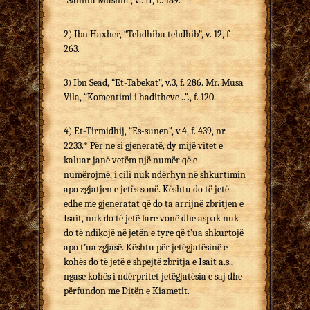
“Sahihu Muslim”, v.. II, f.. 189.
2) Ibn Haxher, “Tehdhibu tehdhib”, v. 12, f.
263.
3) Ibn Sead, “Et-Tabekat”, v.3, f. 286. Mr. Musa
Vila, “Komentimi i haditheve ..”., f. 120.
4) Et-Tirmidhij, “Es-sunen”, v.4, f. 439, nr.
2233.* Për ne si gjeneratë, dy mijë vitet e
kaluar janë vetëm një numër që e
numërojmë, i cili nuk ndërhyn në shkurtimin
apo zgjatjen e jetës sonë. Kështu do të jetë
edhe me gjeneratat që do ta arrijnë zbritjen e
Isait, nuk do të jetë fare vonë dhe aspak nuk
do të ndikojë në jetën e tyre që t’ua shkurtojë
apo t’ua zgjasë. Kështu për jetëgjatësinë e
kohës do të jetë e shpejtë zbritja e Isait a.s.,
ngase kohës i ndërpritet jetëgjatësia e saj dhe
përfundon me Ditën e Kiametit.