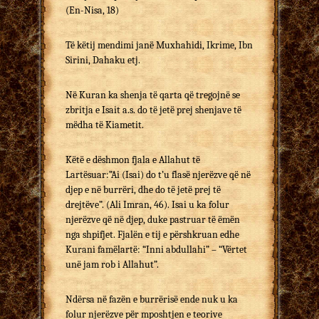
(En-Nisa, 18)
Të këtij mendimi janë Muxhahidi, Ikrime, Ibn
Sirini, Dahaku etj.
Në Kuran ka shenja të qarta që tregojnë se
zbritja e Isait a.s. do të jetë prej shenjave të
mëdha të Kiametit.
Këtë e dëshmon fjala e Allahut të
Lartësuar:”Ai (Isai) do t’u flasë njerëzve që në
djep e në burrëri, dhe do të jetë prej të
drejtëve”. (Ali Imran, 46). Isai u ka folur
njerëzve që në djep, duke pastruar të ëmën
nga shpifjet. Fjalën e tij e përshkruan edhe
Kurani famëlartë: “Inni abdullahi” – “Vërtet
unë jam rob i Allahut”.
Ndërsa në fazën e burrërisë ende nuk u ka
folur njerëzve për mposhtjen e teorive