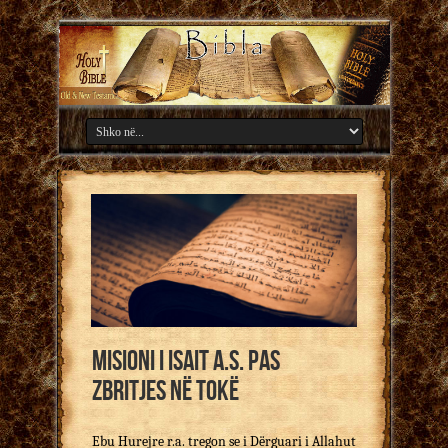
Misioni i Isait a.s. pas
zbritjes në tokë
Ebu Hurejre r.a. tregon se i Dërguari i Allahut