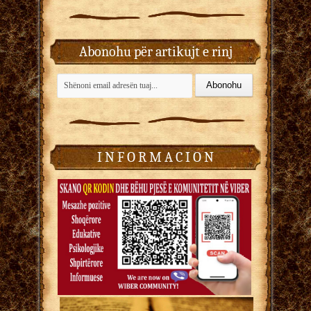
Abonohu për artikujt e rinj
I N F O R M A C I O N