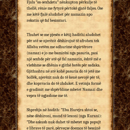
Fjala “es-sexhdetu” nënkupton përkulje të
thellë, rënie me fytyrë përtokë gjatë faljes. Ose
me këtë fjalë aludohet për namazin apo
rekatin që fal besimtari.
Thuhet se me pjesën e këtij hadithi aludohet
për atë se njerëzit dëshirojnë të afrohen tek
Allahu vetëm me adhurime shpirtërore
(namaz) e jo me bamirësi nga pasuria, pasi
një sexhde për atë që fal namazin, është më e
vlefshme se dhënia e gjithë botës për sadaka.
Gjithashtu në atë kohë pasuria do të jetë me
bollëk, njerëzit nuk do të kenë nevojë për të,
dhe koprracia do të zhduket. E vetmja formë
e gradimit me shpërblime mbetet Namazi dhe
vepra të ngjashme me të.
Shprehja në hadith: “Ebu Hurejra shtoi se,
nëse dëshironi, mund të lexoni (nga Kurani):
“Dhe askush nuk duhet të mbetet nga popujt
e librave të parë, përveçse doemos të besojnë