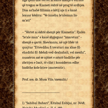
nga qielli dhe vërtet ai është shenjë e vërtetë
që tregon se Kiameti është në prag të ardhjes.
Disa as’habë fillimin e këtij aje ti e kanë
lexuar kështu: “Ve innehu le’alemun lis-
sa’ati”
– “Vërtet ai është shenjë për Kiametin”. Fjalën
“le’ale mun” e kanë shpjeguar “imaretun” –
shenjë e qartë. Shevkaniu, në një libër të
quajtur “Ettevdihu fi tevaturi ma xhae fil-
ehadithi fil-Mehdi ved-dexhxhali, vel mesihi”,
numëron më se njëzet e nëntë hadithe për
zbritjen e Isait, të cilat i konsideron edhe
hadithe kole ktive (mutevatir).
Prof. ass. dr. Musa Vila/mesazhi/
_______________________________
1) “Sahihul Buhari”, Kitabul Enbijai, nr. 3448;