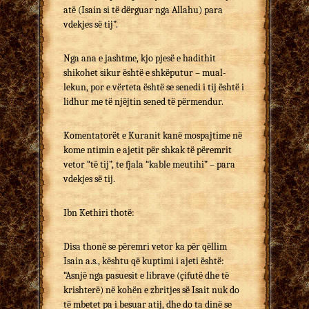
atë (Isain si të dërguar nga Allahu) para
vdekjes së tij”.
Nga ana e jashtme, kjo pjesë e hadithit
shikohet sikur është e shkëputur – mual-
lekun, por e vërteta është se senedi i tij është i
lidhur me të njëjtin sened të përmendur.
Komentatorët e Kuranit kanë mospajtime në
kome ntimin e ajetit për shkak të përemrit
vetor “të tij”, te fjala “kable meutihi” – para
vdekjes së tij.
Ibn Kethiri thotë:
Disa thonë se përemri vetor ka për qëllim
Isain a.s., kështu që kuptimi i ajeti është:
“Asnjë nga pasuesit e librave (çifutë dhe të
krishterë) në kohën e zbritjes së Isait nuk do
të mbetet pa i besuar atij, dhe do ta dinë se