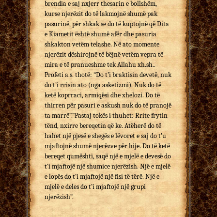
brendia e saj nxjerr thesarin e bollshëm,
kurse njerëzit do të lakmojnë shumë pak
pasurinë, për shkak se do të kuptojnë që Dita
e Kiametit është shumë afër dhe pasuria
shkakton vetëm telashe. Në ato momente
njerëzit dëshirojnë të bëjnë vetëm vepra të
mira e të pranueshme tek Allahu xh.sh..
Profeti a.s. thotë: “Do t’i braktisin devetë, nuk
do t’i rrisin ato (nga asketizmi). Nuk do të
ketë koprraci, armiqësi dhe xhelozi. Do të
thirren për pasuri e askush nuk do të pranojë
ta marrë”.”Pastaj tokës i thuhet: Rrite frytin
tënd, nxirre bereqetin që ke. Atëherë do të
hahet një pjesë e shegës e lëvoret e saj do t’u
mjaftojnë shumë njerëzve për hije. Do të ketë
bereqet qumështi, saqë një e mjelë e devesë do
t’i mjaftojë një shumice njerëzish. Një e mjelë
e lopës do t’i mjaftojë një fisi të tërë. Një e
mjelë e deles do t’i mjaftojë një grupi
njerëzish”.