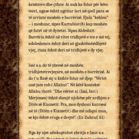
krishtere dhe çifute. Ai nuk ka folur për këto
teori, ngase është ngritur lart në qiell para se
të arrinte moshën e burrërisë. Fjala “kehlen”
– i moshuar, sipas Kurtubiut(8) kap moshën
që futet në të dyzetat. Sipas Ahfeshtit:
Burrëria është në vitet tridhjetë e tre e më tej,
adoleshenca është deri në gjashtëmbëdhjetë
vjeç, rinia është deri në tridhjetë e dy vjeç.
Isai a.s. do të zbresë në moshën
tridhjetetrevjeçare, në moshën e burrërisë. Ai
do t’u flasë siç u kishte folur në djep: “Vërtet
unë jam rob i Allahut”. Në këtë kontekst
Allahu thotë: “Dhe vërtet ai (Isai, biri i
Merjemes) është shenjë njohëse për ardhjen e
Ditës së Kiametit. Pra, mos dyshoni kurrsesi
në të (Ditën e Kiametit) dhe më ndiqni mua,
se kjo është rruga e drejtë”. (Ez-Zuhruf, 61)
Nga ky ajet nënkuptohet zbritja e Isait a.s.