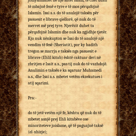
jomyslimanët në një shtet islam, të cilët duan
të mbajnë fenë e tyre e të mos përqafojnë
Islamin. Isai a.s. do të anulojë taksën për
pasuesit e librave qiellorë, që nuk do të
merret më prej tyre. Njerëzit duhet ta
përqafojnë Islamin dhe nuk ka zgjidhje tjetër.
Kjo nuk nënkupton se Isai do të anulojë një
vendim të fesë (Sheriatit), por ky hadith
tregon se marrja e taksës nga pasuesit e
librave (Ehlil kitab) është caktuar deri në
zbritjen e Isait a.s., pas tij nuk do të vazhdojë.
Anulimin e taksës e ka sqaruar Muhamedi
a.s., dhe Isai a.s. mbetet vetëm ekzekutues i
atij sqarimi.
Pra:-
do të jetë vetëm një fe, kështu që nuk do të
mbetet asnjë prej Ehli kitabëve ose
minoriteteve joislame, që të paguajnë taksë
(el-xhizje);