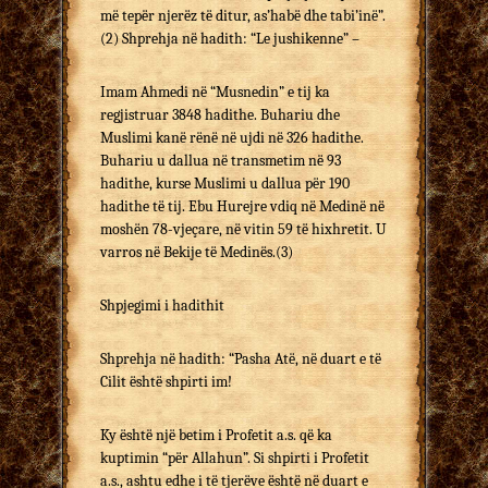
më tepër njerëz të ditur, as’habë dhe tabi’inë”.
(2) Shprehja në hadith: “Le jushikenne” –
Imam Ahmedi në “Musnedin” e tij ka
regjistruar 3848 hadithe. Buhariu dhe
Muslimi kanë rënë në ujdi në 326 hadithe.
Buhariu u dallua në transmetim në 93
hadithe, kurse Muslimi u dallua për 190
hadithe të tij. Ebu Hurejre vdiq në Medinë në
moshën 78-vjeçare, në vitin 59 të hixhretit. U
varros në Bekije të Medinës.(3)
Shpjegimi i hadithit
Shprehja në hadith: “Pasha Atë, në duart e të
Cilit është shpirti im!
Ky është një betim i Profetit a.s. që ka
kuptimin “për Allahun”. Si shpirti i Profetit
a.s., ashtu edhe i të tjerëve është në duart e