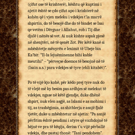
(çifut ose të krishterë), kështu që kuptimi i
ajetit është se çdo çifut apo i krishterë në
kohën që i vjen meleku i vdekjes t’ia marrë
shpirtin, do të besojë dhe do të bindet se Isai
qe vetëm i Dërguar i Allahut, rob i Tij dhe
djalë i nënës së vet. Ai nuk kishte aspak pjesë
në shenjtëri, në të qenët Zot. Për këtë kanë si
mbështetje mënyrën e leximit të Ubeje bin
Ka’bit: “Il-la lejuëminenne bihi kable
meutihi” – “përveçse doemos të besojnë në të
(Isain a.s.) para vdekjes së tyre (ehli kitabët)”.
Po të vijë kjo kohë, për këdo prej tyre nuk do
të vlejë më ky besim pas ardhjes së melekut të
vdekjes, ngase në këtë gjendje, duke dhënë
shpirt, nuk vlen asgjë, as Islami e as mohimi i
tij, as trashëgimia, as shitblerja e asnjë fjalë
tjetër, duke u mbështetur në ajetin: “Pa asnjë
përfitim është pendimi i atyre që vazhdojnë të
bëjnë ve pra të këqija, derisa t’u vijë përballë
vdekja, dhe pastaj thonë: “Tani pendohem”.