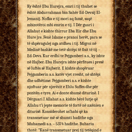
Ky është Ebu Hurejra, emri i tij thuhet se
është Abdurrahman bin Sahër Ed-Devsij El-
Jemanij. Nofka e tij mori aq famë, saqë
mbizotëroi mbi emrin e tij. I Dër guari i
Allahut e kishte thirrur Eba Hir dhe Ebu
Hure jre. Fenë Islame e pranoi herët, para se
të shpërngulej nga atdheu i tij. Migroi në
Medinë bashkë me tetë shtëpi të fisit të tij –
Ed-Devs. Kur erdhi te Pejgamberi a.s., ky ishte
në Hajber. Ebu Hurejra ishte përfitues i presë
së luftës së Hajberit. E kishte shoqëruar
Pejgamberin a.s. katër vjet rresht, në shtëpi
dhe udhëtime. Pejgamberi a.s. e kishte
njoftuar për njerëzit e Ehlu Suffes dhe për
pozitën e tyre. Ai e donte shumë diturinë. I
Dërguari I Allahut a.s. kishte bërë lutje që
Allahu t’i jepte memorie të fortë në nxënien e
diturisë. Konsiderohet as’habi që ka
transmetuar më së shumti hadithe nga
Muhamedi a.s. – 5374 hadithe. Buhariu
thotë: “Kanë transmetuar prej tij tetëqind e