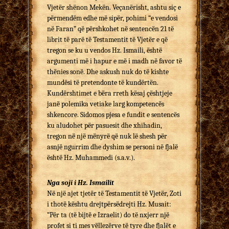
Vjetër shënon Mekën. Veçanërisht, ashtu siç e
përmendëm edhe më sipër, pohimi “e vendosi
në Faran” që përshkohet në sentencën 21 të
librit të parë të Testamentit të Vjetër e që
tregon se ku u vendos Hz. Ismaili, është
argumenti më i hapur e më i madh në favor të
thënies sonë. Dhe askush nuk do të kishte
mundësi të pretendonte të kundërtën.
Kundërshtimet e bëra rreth kësaj çështjeje
janë polemika vetiake larg kompetencës
shkencore. Sidomos pjesa e fundit e sentencës
ku aludohet për pasuesit dhe xhihadin,
tregon në një mënyrë që nuk lë shesh për
asnjë ngurrim dhe dyshim se personi në fjalë
është Hz. Muhammedi (s.a.v.).
Nga soji i Hz. Ismailit
Në një ajet tjetër të Testamentit të Vjetër, Zoti
i thotë kështu drejtpërsëdrejti Hz. Musait:
“Për ta (të bijtë e Izraelit) do të nxjerr një
profet si ti mes vëllezërve të tyre dhe fjalët e