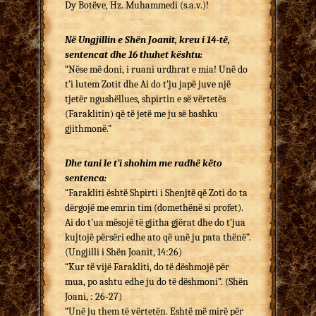
Dy Botëve, Hz. Muhammedi (s.a.v.)!
Në Ungjillin e Shën Joanit, kreu i 14-të,
sentencat dhe 16 thuhet kështu:
“Nëse më doni, i ruani urdhrat e mia! Unë do
t’i lutem Zotit dhe Ai do t’ju japë juve një
tjetër ngushëllues, shpirtin e së vërtetës
(Faraklitin) që të jetë me ju së bashku
gjithmonë.”
Dhe tani le t’i shohim me radhë këto
sentenca:
“Farakliti është Shpirti i Shenjtë që Zoti do ta
dërgojë me emrin tim (domethënë si profet).
Ai do t’ua mësojë të gjitha gjërat dhe do t’jua
kujtojë përsëri edhe ato që unë ju pata thënë”.
(Ungjilli i Shën Joanit, 14:26)
“Kur të vijë Farakliti, do të dëshmojë për
mua, po ashtu edhe ju do të dëshmoni”. (Shën
Joani, : 26-27)
“Unë ju them të vërtetën. Eshtë më mirë për