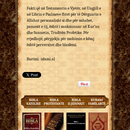
Fakti që në Testamentin e Vjetër, në Ungjill e
në Librin e Psalmeve flitet për të Dërguarin e
Allahut personalisht si dhe për sahabet,
pasuesit e tij, është i sanksionuar në Kur’an
dhe Sunnetin, Traditën Profetike. Për
rrjedhojë, përpjekja për mohimin e kësaj
është perversitet dhe blasfemi.
Burimi: islami.al
BIBLA
BIBLA
BIBLA
KURANI
KATOLIKE
PROTESTANTE
D.JEHOVAIT
FAMËLARTË