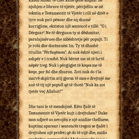
Kabul Ahbar të cilët kanë qenë shquar në
njohjen e librave të vjetër, përcjellin se në
tekstin e Testamentit të Vjetër i cili në ditët e
tyre nuk pati pësuar dhe aq shumë
korrigjime, ekziston një sentencë e tillë: “O i
Dërguar! Ne të dërguam ty si dëshmitar,
paralajmërues dhe mbështetje për popujt. Ti
je robi dhe dorëzanësi Im. Ty të dhashë
titullin “Përfaqësues”. Ai nuk është njeri i
ashpër e i trashë. Nuk bërtet me zë të lartë
nëpër treg. Nuk i përgjigjet të keqes me të
keqe, por fal dhe dhuron. Zoti nuk do t’ia
marrë shpirtin atij gjersa të mos e drejtojë me
anë të tij një popull që të thotë “Nuk ka zot
tjetër veç Allahut!”
Dhe tani le të mendojmë. Këto fjalë të
Testamentit të Vjetër kujt i drejtohen? Duke
mos ndjerë as nevojën e një analize thelluese,
kuptimi aparent i sentencës tregon se fjalët i
drejtohen një profeti që do të vijë dhe, midis