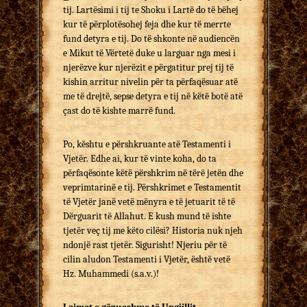
tij. Lartësimi i tij te Shoku i Lartë do të bëhej
kur të përplotësohej feja dhe kur të merrte
fund detyra e tij. Do të shkonte në audiencën
e Mikut të Vërtetë duke u larguar nga mesi i
njerëzve kur njerëzit e përgatitur prej tij të
kishin arritur nivelin për ta përfaqësuar atë
me të drejtë, sepse detyra e tij në këtë botë atë
çast do të kishte marrë fund.
Po, kështu e përshkruante atë Testamenti i
Vjetër. Edhe ai, kur të vinte koha, do ta
përfaqësonte këtë përshkrim në tërë jetën dhe
veprimtarinë e tij. Përshkrimet e Testamentit
të Vjetër janë vetë mënyra e të jetuarit të të
Dërguarit të Allahut. E kush mund të ishte
tjetër veç tij me këto cilësi? Historia nuk njeh
ndonjë rast tjetër. Sigurisht! Njeriu për të
cilin aludon Testamenti i Vjetër, është vetë
Hz. Muhammedi (s.a.v.)!