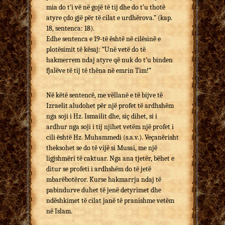
mia do t’i vë në gojë të tij dhe do t’u thotë
atyre çdo gjë për të cilat e urdhërova.” (kap.
18, sentenca: 18).
Edhe sentenca e 19-të është në cilësinë e
plotësimit të kësaj: “Unë vetë do të
hakmerrem ndaj atyre që nuk do t’u binden
fjalëve të tij të thëna në emrin Tim!”
Në këtë sentencë, me vëllanë e të bijve të
Izraelit aludohet për një profet të ardhshëm
nga soji i Hz. Ismailit dhe, siç dihet, si i
ardhur nga soji i tij njihet vetëm një profet i
cili është Hz. Muhammedi (s.a.v.). Veçanërisht
theksohet se do të vijë si Musai, me një
ligjshmëri të caktuar. Nga ana tjetër, bëhet e
ditur se profeti i ardhshëm do të jetë
mbarëbotëror. Kurse hakmarrja ndaj të
pabindurve duhet të jenë detyrimet dhe
ndëshkimet të cilat janë të pranishme vetëm
në Islam.