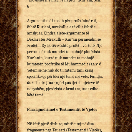
“Kjo është një magji e hapët!” (Kur’ani, Saff:
6)
Argumenti më i madh për profetësinë e tij
është Kur’ani, mrekullia e të cilit është e
amshuar. Qindra ajete-argumente të
Deklaratës Mrekulli – Kur’an përmendin se
Profeti i Dy Botëve është profet i vërtetë. Një
person që nuk mundet ta mohojë plotësisht
Kur’anin, kurrë nuk mundet ta mohojë
kumtesën profetike të Muhammedit (s.a.v.)!
Vetëm se ne nuk do t’i futemi tani kësaj
specifike që përbën një temë më vete. Fundja,
duke iu drejtuar njëri pas tjetrit ajeteve të
ndryshëm, pjesërisht e kemi trajtuar edhe
këtë temë.
Paralajmërimet e Testamentit të Vjetër
Në këtë pjesë dëshirojmë të citojmë disa
fragmente nga Teurati (Testamenti i Vjetër),