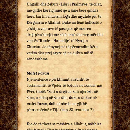
Ungjilli dhe Zeburi (Libri i Psalmeve) të cilat,
me gjithë korrigjimet që u janë bërë qindra
herë, bartin ende analogji dhe myzhde për të
Dërguarin e Allahut. Duke ua lënë hollësitë e
çështjes veprave të posaçme që merren
drejtpërsëdrejti me këtë temë dhe veçanërisht
veprës “Risale-i Hamidije” të Hysejin
Xhisriut, do të synojmë të përmendim këtu
vetëm disa prej atyre që na duken më të
rëndësishme.
Malet Faran
Një sentencë e përkthimit arabisht të
Testamentit të Vjetër të botuar në Londër më
1944, thotë: “Zoti u drejtua kah njerëzit në
Sina, u shfaq në Sair dhe, duke u dukur në
malet Faran, doli në shesh me gjithë
përsosmërinë e Tij.” (kap. 33, sentenca 2).
Kjo do të thotë se mëshira e Allahut, mëshira