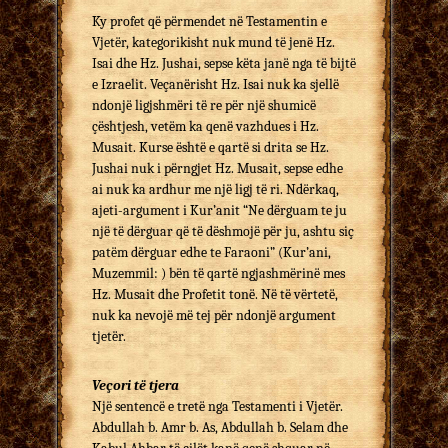
Ky profet që përmendet në Testamentin e
Vjetër, kategorikisht nuk mund të jenë Hz.
Isai dhe Hz. Jushai, sepse këta janë nga të bijtë
e Izraelit. Veçanërisht Hz. Isai nuk ka sjellë
ndonjë ligjshmëri të re për një shumicë
çështjesh, vetëm ka qenë vazhdues i Hz.
Musait. Kurse është e qartë si drita se Hz.
Jushai nuk i përngjet Hz. Musait, sepse edhe
ai nuk ka ardhur me një ligj të ri. Ndërkaq,
ajeti-argument i Kur’anit “Ne dërguam te ju
një të dërguar që të dëshmojë për ju, ashtu siç
patëm dërguar edhe te Faraoni” (Kur’ani,
Muzemmil: ) bën të qartë ngjashmërinë mes
Hz. Musait dhe Profetit tonë. Në të vërtetë,
nuk ka nevojë më tej për ndonjë argument
tjetër.
Veçori të tjera
Një sentencë e tretë nga Testamenti i Vjetër.
Abdullah b. Amr b. As, Abdullah b. Selam dhe