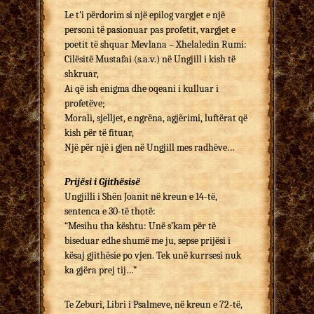
Le t’i përdorim si një epilog vargjet e një
personi të pasionuar pas profetit, vargjet e
poetit të shquar Mevlana – Xhelaledin Rumi:
Cilësitë Mustafai (s.a.v.) në Ungjill i kish të
shkruar,
Ai që ish enigma dhe oqeani i kulluar i
profetëve;
Morali, sjelljet, e ngrëna, agjërimi, luftërat që
kish për të fituar,
Një për një i gjen në Ungjill mes radhëve…
Prijësi i Gjithësisë
Ungjilli i Shën Joanit në kreun e 14-të,
sentenca e 30-të thotë:
“Mesihu tha kështu: Unë s’kam për të
biseduar edhe shumë me ju, sepse prijësi i
kësaj gjithësie po vjen. Tek unë kurrsesi nuk
ka gjëra prej tij…”
Te Zeburi, Libri i Psalmeve, në kreun e 72-të,