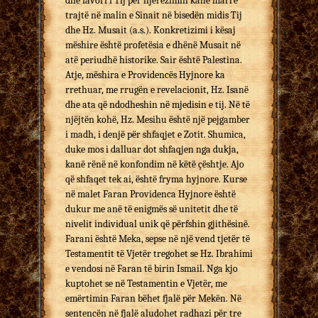
dhe favori i Tij për njerëzimin kanë marrë
trajtë në malin e Sinait në bisedën midis Tij
dhe Hz. Musait (a.s.). Konkretizimi i kësaj
mëshire është profetësia e dhënë Musait në
atë periudhë historike. Sair është Palestina.
Atje, mëshira e Providencës Hyjnore ka
rrethuar, me rrugën e revelacionit, Hz. Isanë
dhe ata që ndodheshin në mjedisin e tij. Në të
njëjtën kohë, Hz. Mesihu është një pejgamber
i madh, i denjë për shfaqjet e Zotit. Shumica,
duke mos i dalluar dot shfaqjen nga dukja,
kanë rënë në konfondim në këtë çështje. Ajo
që shfaqet tek ai, është fryma hyjnore. Kurse
në malet Faran Providenca Hyjnore është
dukur me anë të enigmës së unitetit dhe të
nivelit individual unik që përfshin gjithësinë.
Farani është Meka, sepse në një vend tjetër të
Testamentit të Vjetër tregohet se Hz. Ibrahimi
e vendosi në Faran të birin Ismail. Nga kjo
kuptohet se në Testamentin e Vjetër, me
emërtimin Faran bëhet fjalë për Mekën. Në
sentencën në fjalë aludohet radhazi për tre