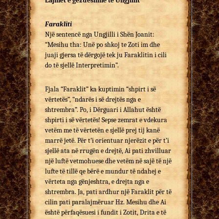
Lajmet e gëzueshme të Ungjillit
Farakliti
Një sentencë nga Ungjilli i Shën Joanit:
“Mesihu tha: Unë po shkoj te Zoti im dhe
juaji gjersa të dërgojë tek ju Faraklitin i cili
do të sjellë Interpretimin”.
Fjala “Faraklit” ka kuptimin “shpirt i së
vërtetës”, “ndarës i së drejtës nga e
shtrembra”. Po, i Dërguari i Allahut është
shpirti i së vërtetës! Sepse zemrat e vdekura
vetëm me të vërtetën e sjellë prej tij kanë
marrë jetë. Për t’i orientuar njerëzit e për t’i
sjellë ata në rrugën e drejtë, Ai pati zhvilluar
një luftë vetmohuese dhe vetëm në sajë të një
lufte të tillë qe bërë e mundur të ndahej e
vërteta nga gënjeshtra, e drejta nga e
shtrembra. Ja, pati ardhur një Faraklit për të
cilin pati paralajmëruar Hz. Mesihu dhe Ai
është përfaqësuesi i fundit i Zotit, Drita e të