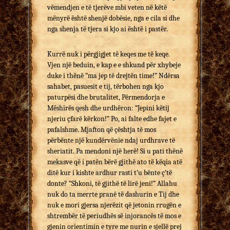
vëmendjen e të tjerëve mbi veten në këtë
mënyrë është shenjë dobësie, nga e cila si dhe
nga shenja të tjera si kjo ai është i pastër.
Kurrë nuk i përgjigjet të keqes me të keqe.
Vjen një beduin, e kap e e shkund për xhybeje
duke i thënë “ma jep të drejtën time!” Ndërsa
sahabet, pasuesit e tij, tërbohen nga kjo
paturpësi dhe brutalitet, Përmendorja e
Mëshirës qesh dhe urdhëron: “Jepini këtij
njeriu çfarë kërkon!” Po, ai falte edhe fajet e
pafalshme. Mjafton që çështja të mos
përbënte një kundërvënie ndaj urdhrave të
sheriatit. Pa mendoni një herë! Si u pati thënë
mekasve që i patën bërë gjithë ato të këqia atë
ditë kur i kishte ardhur rasti t’u bënte ç’të
donte? “Shkoni, të gjithë të lirë jeni!” Allahu
nuk do ta merrte pranë të dashurin e Tij dhe
nuk e mori gjersa njerëzit që jetonin rrugën e
shtrembër të periudhës së injorancës të mos e
gjenin orientimin e tyre me nurin e sjellë prej