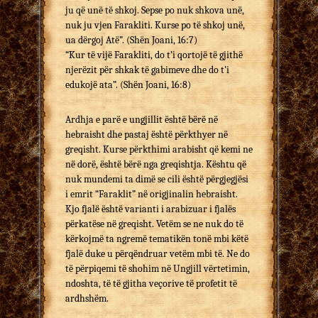
ju që unë të shkoj. Sepse po nuk shkova unë,
nuk ju vjen Farakliti. Kurse po të shkoj unë,
ua dërgoj Atë”. (Shën Joani, 16:7)
“Kur të vijë Farakliti, do t’i qortojë të gjithë
njerëzit për shkak të gabimeve dhe do t’i
edukojë ata”. (Shën Joani, 16:8)
Ardhja e parë e ungjillit është bërë në
hebraisht dhe pastaj është përkthyer në
greqisht. Kurse përkthimi arabisht që kemi ne
në dorë, është bërë nga greqishtja. Kështu që
nuk mundemi ta dimë se cili është përgjegjësi
i emrit “Faraklit” në origjinalin hebraisht.
Kjo fjalë është varianti i arabizuar i fjalës
përkatëse në greqisht. Vetëm se ne nuk do të
kërkojmë ta ngremë tematikën tonë mbi këtë
fjalë duke u përqëndruar vetëm mbi të. Ne do
të përpiqemi të shohim në Ungjill vërtetimin,
ndoshta, të të gjitha veçorive të profetit të
ardhshëm.