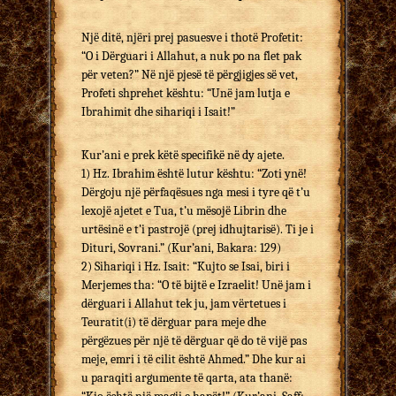
Një ditë, njëri prej pasuesve i thotë Profetit:
“O i Dërguari i Allahut, a nuk po na flet pak
për veten?” Në një pjesë të përgjigjes së vet,
Profeti shprehet kështu: “Unë jam lutja e
Ibrahimit dhe sihariqi i Isait!”
Kur’ani e prek këtë specifikë në dy ajete.
1) Hz. Ibrahim është lutur kështu: “Zoti ynë!
Dërgoju një përfaqësues nga mesi i tyre që t’u
lexojë ajetet e Tua, t’u mësojë Librin dhe
urtësinë e t’i pastrojë (prej idhujtarisë). Ti je i
Dituri, Sovrani.” (Kur’ani, Bakara: 129)
2) Sihariqi i Hz. Isait: “Kujto se Isai, biri i
Merjemes tha: “O të bijtë e Izraelit! Unë jam i
dërguari i Allahut tek ju, jam vërtetues i
Teuratit(i) të dërguar para meje dhe
përgëzues për një të dërguar që do të vijë pas
meje, emri i të cilit është Ahmed.” Dhe kur ai
u paraqiti argumente të qarta, ata thanë: