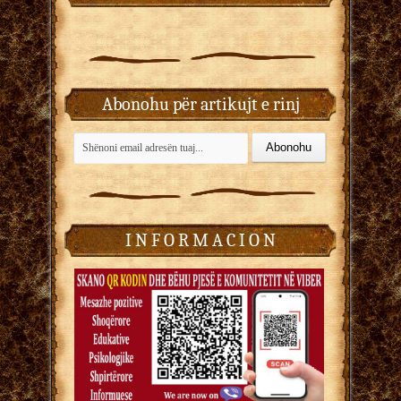
Abonohu për artikujt e rinj
I N F O R M A C I O N