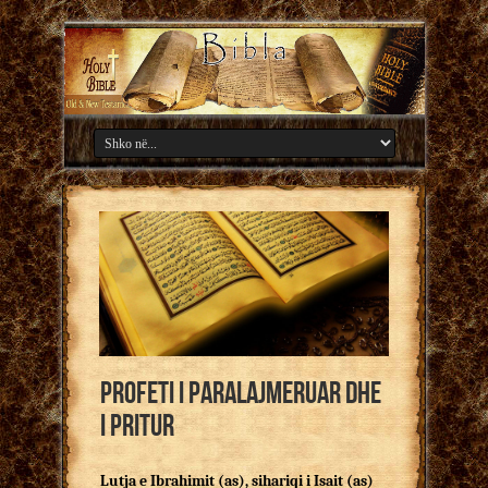
Profeti i Paralajmeruar dhe
i Pritur
Lutja e Ibrahimit (as), sihariqi i Isait (as)