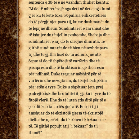
sentenca e 30-të e në vazhdim thuhet kështu:
“Ai do të mbretërojë nga deti në det e nga lumi
gjer ku të ketë tokë. Popullsia e shkretëtirës
do të përgjunjet para tij, kurse dushmanët do
të lëpijnë dheun. Sundimtarët e Tarshisit dhe
të ishujve do të sjellin peshqeshe, Shebaja dhe
sundimtarët e saj do të ofrojnë dhurata. Të
gjithë sundimtarët do të bien në sexhde para
tij dhe të gjitha fiset do ta adhurojnë atë.
Sepse ai do të shpëtojë të varfërin dhe të
pashpresin dhe të braktisurin që thërresin
për ndihmë. Duke treguar mëshirë për të
varfërin dhe nevojtarin, do të sjellë shpëtim
për jetën e tyre. Duke u shpëtuar jeta prej
padrejtësisë dhe brutalitetit, gjaku i tyre do të
fitojë vlerë. Dhe do të luten çdo ditë për të e
çdo ditë do ta lartësojnë atë. Emri i tij i
amshuar do të ekzistojë gjersa të ekzistojë
dielli dhe njerëzit do të bëhen të bekuar me
të. Të gjithë popujt atij “i bekuar” do t’i
thonë!”