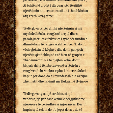
profetëve, personalisht Muhammedit (s.a.v.).
Ai është një profet i dërguar për të gjithë
njerëzimin dhe sentenca sikur i thotë kështu
atij rreth kësaj teme:
Të dërgova ty për gjithë njerëzimin si një
myzhdedhënës i rrugës së drejtë dhe si
paralajmërues e frikësues i tyre për fundin e
dhimbshëm të rrugës së shtrembër. Ti do t’u
vësh gjoksin të këqiave dhe do t’i pengosh
njerëzit që të shkojnë e të bien në gropën e
xhehennemit. Në të njëjtën kohë, do t’u
bëhesh dritë të mbeturve në errësirën e
rrugëve të shtrembra e plot lakime e, duke i
kapur për dore, do t’i mundësosh t’ia arrijnë
xhennetit dhe takimit me Bukurinë Hyjnore.
Të dërgova ty si një strehim, si një
vendruajtje për bashkësinë e përgjithshme
njerëzore të periudhës së injorancës. Kur t’i
hapin sytë tek ti, do t’u jepet dora e do të