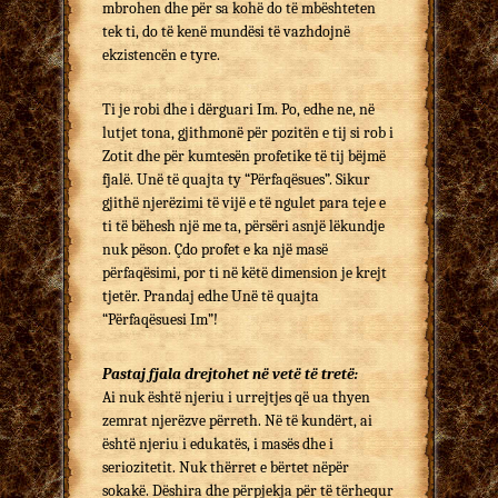
mbrohen dhe për sa kohë do të mbështeten
tek ti, do të kenë mundësi të vazhdojnë
ekzistencën e tyre.
Ti je robi dhe i dërguari Im. Po, edhe ne, në
lutjet tona, gjithmonë për pozitën e tij si rob i
Zotit dhe për kumtesën profetike të tij bëjmë
fjalë. Unë të quajta ty “Përfaqësues”. Sikur
gjithë njerëzimi të vijë e të ngulet para teje e
ti të bëhesh një me ta, përsëri asnjë lëkundje
nuk pëson. Çdo profet e ka një masë
përfaqësimi, por ti në këtë dimension je krejt
tjetër. Prandaj edhe Unë të quajta
“Përfaqësuesi Im”!
Pastaj fjala drejtohet në vetë të tretë:
Ai nuk është njeriu i urrejtjes që ua thyen
zemrat njerëzve përreth. Në të kundërt, ai
është njeriu i edukatës, i masës dhe i
seriozitetit. Nuk thërret e bërtet nëpër
sokakë. Dëshira dhe përpjekja për të tërhequr