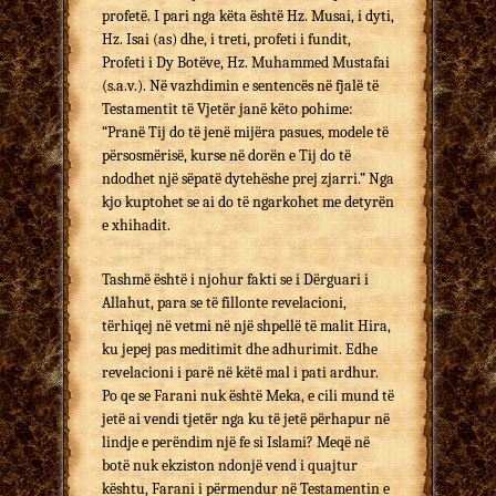
profetë. I pari nga këta është Hz. Musai, i dyti,
Hz. Isai (as) dhe, i treti, profeti i fundit,
Profeti i Dy Botëve, Hz. Muhammed Mustafai
(s.a.v.). Në vazhdimin e sentencës në fjalë të
Testamentit të Vjetër janë këto pohime:
“Pranë Tij do të jenë mijëra pasues, modele të
përsosmërisë, kurse në dorën e Tij do të
ndodhet një sëpatë dytehëshe prej zjarri.” Nga
kjo kuptohet se ai do të ngarkohet me detyrën
e xhihadit.
Tashmë është i njohur fakti se i Dërguari i
Allahut, para se të fillonte revelacioni,
tërhiqej në vetmi në një shpellë të malit Hira,
ku jepej pas meditimit dhe adhurimit. Edhe
revelacioni i parë në këtë mal i pati ardhur.
Po qe se Farani nuk është Meka, e cili mund të
jetë ai vendi tjetër nga ku të jetë përhapur në
lindje e perëndim një fe si Islami? Meqë në
botë nuk ekziston ndonjë vend i quajtur
kështu, Farani i përmendur në Testamentin e