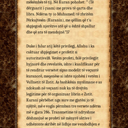
mëkëmbës të tij. Në Kuran pohohet: ” (Të
dërguarit i çuam) me prova të qarta dhe
libra. Ndërsa ty (o Muhamed) të zbritëm
Përkujtesën (Kuranin), me qëllim që t’u
shpjegosh njerëzve atë që u është shpallur
dhe që ata të mendojnë.”17
Duke i falur atij këtë privilegj, Allahu i ka
caktuar shpjegimet e profetit si
autoritative18. Vetëm profeti, falë privilegjit
hyjnorë dhe revelatës, ishte i kualifikuar për
të renditur versetet sipas modelit të veçantë
kuranorë, meqenëse ai ishte njohësi i vetëm i
Vullnetit të Zotit. As bashkësia myslimane e as
ndokush në veçanti nuk ka të drejtën
legjitime për të organizuar librin e Zotit.
Kurani përbëhet nga sure me gjatësi jo të
njëjtë; më e vogla përmban tre versete ndërsa
më e gjata 286. Transmetime të ndryshme
dëshmojnë se profeti në mënyrë aktive i
udhëzonte skribët në lidhje me vendodhjen e