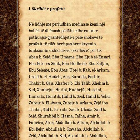
i. Skribët e profetit
Në lidhje me periudhën medinase kemi një
bollëk të dhënash përfshi edhe emrat e
pothuajse gjashtëdhjetë e pesë shokëve të
profetit të cilët herë pas here kryenin
funksionin e shkruesve (skribëve) për të:
Aban b. Seid, Ebu Umame, Ebu Ejub el-Ensari,
Ebu Bekr es-Sidik, Ebu Hudheife, Ebu Sufjan,
Ebu Seleme, Ebu Abas, Ubej b. Kab, el-Arkam,
Useid b. el-Hudeir, Aus, Buraida, Bashir,
Thabit b. Qais, Xhaferr b. Ebi Talib, Xhehm b.
Sad, Xhuhejm, Hatibi, Hudhejfe, Huseini,
Hanzala, Huaitib, Halid b. Seid. Halid b. Velid,
Zubejr b. El-Avam, Zubejr b. Arkam, Zejd ibn
Thabit, Sad b. Er-rabi, Sad b. Ubada, Said b.
Said, Shurahbil b. Hasna, Talha, Amir b.
Fuheira, Abas, Abdullah b. Arkan, Abdullah b.
Ebi Bekr, Abdullah b. Ravaha, Abdullah b.
Zeid, Abdullah b. Sad, Abdullah b. Abdullah,