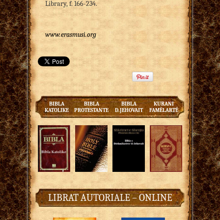
Library, f. 166-234.
www.erasmusi.org
BIBLA
BIBLA
BIBLA
KURANI
KATOLIKE
PROTESTANTE
D.JEHOVAIT
FAMËLARTË
LIBRAT AUTORIALE – ONLINE