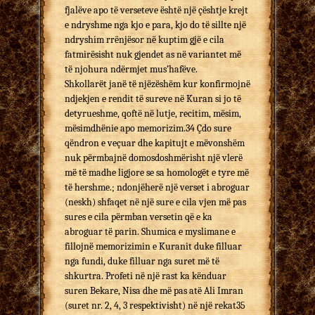
fjalëve apo të verseteve është një çështje krejt
e ndryshme nga kjo e para, kjo do të sillte një
ndryshim rrënjësor në kuptim gjë e cila
fatmirësisht nuk gjendet as në variantet më
të njohura ndërmjet mus’hafëve.
Shkollarët janë të njëzëshëm kur konfirmojnë
ndjekjen e rendit të sureve në Kuran si jo të
detyrueshme, qoftë në lutje, recitim, mësim,
mësimdhënie apo memorizim.34 Çdo sure
qëndron e veçuar dhe kapitujt e mëvonshëm
nuk përmbajnë domosdoshmërisht një vlerë
më të madhe ligjore se sa homologët e tyre më
të hershme.; ndonjëherë një verset i abroguar
(neskh) shfaqet në një sure e cila vjen më pas
sures e cila përmban versetin që e ka
abroguar të parin. Shumica e myslimane e
fillojnë memorizimin e Kuranit duke filluar
nga fundi, duke filluar nga suret më të
shkurtra. Profeti në një rast ka kënduar
suren Bekare, Nisa dhe më pas atë Ali Imran
(suret nr. 2, 4, 3 respektivisht) në një rekat35