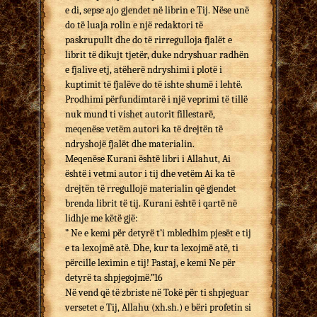
e di, sepse ajo gjendet në librin e Tij. Nëse unë
do të luaja rolin e një redaktori të
paskrupullt dhe do të rirregulloja fjalët e
librit të dikujt tjetër, duke ndryshuar radhën
e fjalive etj, atëherë ndryshimi i plotë i
kuptimit të fjalëve do të ishte shumë i lehtë.
Prodhimi përfundimtarë i një veprimi të tillë
nuk mund ti vishet autorit fillestarë,
meqenëse vetëm autori ka të drejtën të
ndryshojë fjalët dhe materialin.
Meqenëse Kurani është libri i Allahut, Ai
është i vetmi autor i tij dhe vetëm Ai ka të
drejtën të rregullojë materialin që gjendet
brenda librit të tij. Kurani është i qartë në
lidhje me këtë gjë:
” Ne e kemi për detyrë t’i mbledhim pjesët e tij
e ta lexojmë atë. Dhe, kur ta lexojmë atë, ti
përcille leximin e tij! Pastaj, e kemi Ne për
detyrë ta shpjegojmë.”16
Në vend që të zbriste në Tokë për ti shpjeguar
versetet e Tij, Allahu (xh.sh.) e bëri profetin si