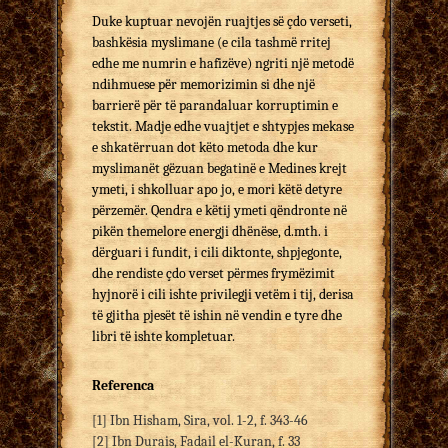
Duke kuptuar nevojën ruajtjes së çdo verseti,
bashkësia myslimane (e cila tashmë rritej
edhe me numrin e hafizëve) ngriti një metodë
ndihmuese për memorizimin si dhe një
barrierë për të parandaluar korruptimin e
tekstit. Madje edhe vuajtjet e shtypjes mekase
e shkatërruan dot këto metoda dhe kur
myslimanët gëzuan begatinë e Medines krejt
ymeti, i shkolluar apo jo, e mori këtë detyre
përzemër. Qendra e këtij ymeti qëndronte në
pikën themelore energji dhënëse, d.mth. i
dërguari i fundit, i cili diktonte, shpjegonte,
dhe rendiste çdo verset përmes frymëzimit
hyjnorë i cili ishte privilegji vetëm i tij, derisa
të gjitha pjesët të ishin në vendin e tyre dhe
libri të ishte kompletuar.
Referenca
[1] Ibn Hisham, Sira, vol. 1-2, f. 343-46
[2] Ibn Durais, Fadail el-Kuran, f. 33