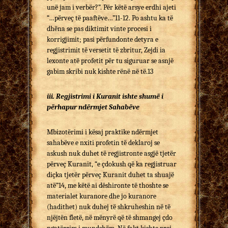
unë jam i verbër?”. Për këtë arsye erdhi ajeti
“…përveç të paaftëve…”11-12. Po ashtu ka të
dhëna se pas diktimit vinte procesi i
korrigjimit; pasi përfundonte detyra e
regjistrimit të versetit të zbritur, Zejdi ia
lexonte atë profetit për tu siguruar se asnjë
gabim skribi nuk kishte rënë në të.13
iii. Regjistrimi i Kuranit ishte shumë i
përhapur ndërmjet Sahabëve
Mbizotërimi i kësaj praktike ndërmjet
sahabëve e nxiti profetin të deklaroj se
askush nuk duhet të regjistronte asgjë tjetër
përveç Kuranit, “e çdokush që ka regjistruar
diçka tjetër përveç Kuranit duhet ta shuajë
atë”14, me këtë ai dëshironte të thoshte se
materialet kuranore dhe jo kuranore
(hadithet) nuk duhej të shkruheshin në të
njëjtën fletë, në mënyrë që të shmangej çdo