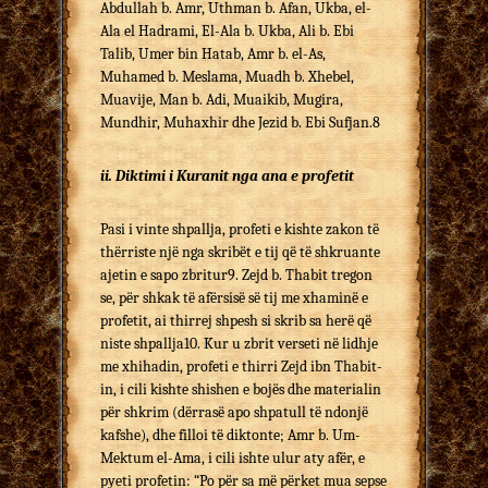
Abdullah b. Amr, Uthman b. Afan, Ukba, el-
Ala el Hadrami, El-Ala b. Ukba, Ali b. Ebi
Talib, Umer bin Hatab, Amr b. el-As,
Muhamed b. Meslama, Muadh b. Xhebel,
Muavije, Man b. Adi, Muaikib, Mugira,
Mundhir, Muhaxhir dhe Jezid b. Ebi Sufjan.8
ii. Diktimi i Kuranit nga ana e profetit
Pasi i vinte shpallja, profeti e kishte zakon të
thërriste një nga skribët e tij që të shkruante
ajetin e sapo zbritur9. Zejd b. Thabit tregon
se, për shkak të afërsisë së tij me xhaminë e
profetit, ai thirrej shpesh si skrib sa herë që
niste shpallja10. Kur u zbrit verseti në lidhje
me xhihadin, profeti e thirri Zejd ibn Thabit-
in, i cili kishte shishen e bojës dhe materialin
për shkrim (dërrasë apo shpatull të ndonjë
kafshe), dhe filloi të diktonte; Amr b. Um-
Mektum el-Ama, i cili ishte ulur aty afër, e
pyeti profetin: “Po për sa më përket mua sepse