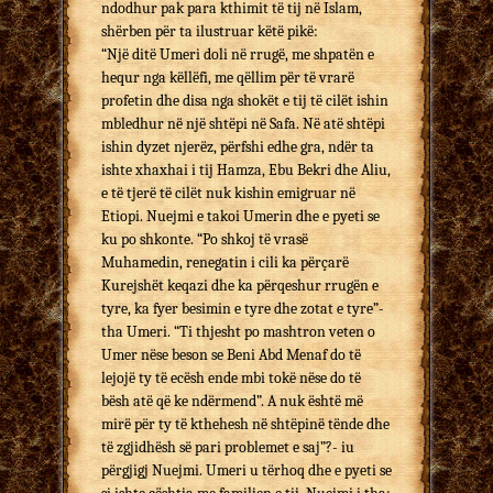
ndodhur pak para kthimit të tij në Islam,
shërben për ta ilustruar këtë pikë:
“Një ditë Umeri doli në rrugë, me shpatën e
hequr nga këllëfi, me qëllim për të vrarë
profetin dhe disa nga shokët e tij të cilët ishin
mbledhur në një shtëpi në Safa. Në atë shtëpi
ishin dyzet njerëz, përfshi edhe gra, ndër ta
ishte xhaxhai i tij Hamza, Ebu Bekri dhe Aliu,
e të tjerë të cilët nuk kishin emigruar në
Etiopi. Nuejmi e takoi Umerin dhe e pyeti se
ku po shkonte. “Po shkoj të vrasë
Muhamedin, renegatin i cili ka përçarë
Kurejshët keqazi dhe ka përqeshur rrugën e
tyre, ka fyer besimin e tyre dhe zotat e tyre”-
tha Umeri. “Ti thjesht po mashtron veten o
Umer nëse beson se Beni Abd Menaf do të
lejojë ty të ecësh ende mbi tokë nëse do të
bësh atë që ke ndërmend”. A nuk është më
mirë për ty të kthehesh në shtëpinë tënde dhe
të zgjidhësh së pari problemet e saj”?- iu
përgjigj Nuejmi. Umeri u tërhoq dhe e pyeti se