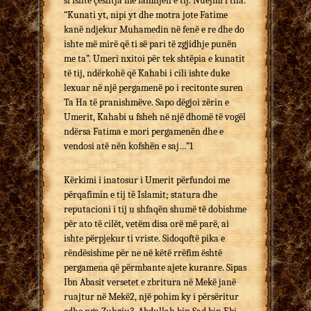
si ishte çështja me familjen e tij. Nuejmi i tha:
“Kunati yt, nipi yt dhe motra jote Fatime
kanë ndjekur Muhamedin në fenë e re dhe do
ishte më mirë që ti së pari të zgjidhje punën
me ta”. Umeri nxitoi për tek shtëpia e kunatit
të tij, ndërkohë që Kahabi i cili ishte duke
lexuar në një pergamenë po i recitonte suren
Ta Ha të pranishmëve. Sapo dëgjoi zërin e
Umerit, Kahabi u fsheh në një dhomë të vogël
ndërsa Fatima e mori pergamenën dhe e
vendosi atë nën kofshën e saj…”1
Kërkimi i inatosur i Umerit përfundoi me
përqafimin e tij të Islamit; statura dhe
reputacioni i tij u shfaqën shumë të dobishme
për ato të cilët, vetëm disa orë më parë, ai
ishte përpjekur ti vriste. Sidoqoftë pika e
rëndësishme për ne në këtë rrëfim është
pergamena që përmbante ajete kuranre. Sipas
Ibn Abasit versetet e zbritura në Mekë janë
ruajtur në Mekë2, një pohim ky i përsëritur