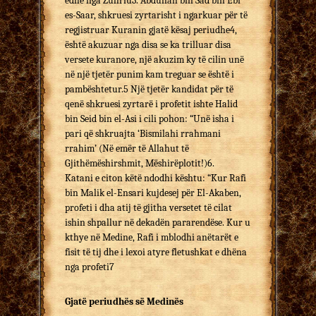
edhe nga Zuhriu3. Abdullah bin Sad bin Ebi
es-Saar, shkruesi zyrtarisht i ngarkuar për të
regjistruar Kuranin gjatë kësaj periudhe4,
është akuzuar nga disa se ka trilluar disa
versete kuranore, një akuzim ky të cilin unë
në një tjetër punim kam treguar se është i
pambështetur.5 Një tjetër kandidat për të
qenë shkruesi zyrtarë i profetit ishte Halid
bin Seid bin el-Asi i cili pohon: “Unë isha i
pari që shkruajta ‘Bismilahi rrahmani
rrahim’ (Në emër të Allahut të
Gjithëmëshirshmit, Mëshirëplotit!)6.
Katani e citon këtë ndodhi kështu: “Kur Rafi
bin Malik el-Ensari kujdesej për El-Akaben,
profeti i dha atij të gjitha versetet të cilat
ishin shpallur në dekadën pararendëse. Kur u
kthye në Medine, Rafi i mblodhi anëtarët e
fisit të tij dhe i lexoi atyre fletushkat e dhëna
nga profeti7
Gjatë periudhës së Medinës