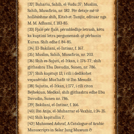
[32] Buhariu, Sahih, el-Vudu:37; Muslim,
Sahih, Musafirin, nr. 182. Për detaje më të
hollësishme shih, Kitab et-Tamjiz, edituar nga
M. M. Adhami, f. 183-85.
[33] Fjalë për fjalë, përmbledhje letrash, këtu
ka kuptimi letra pergamenash që përbanin
Kuran. Shih edhe f. 84-85.
[34] El-Bakilani, el-Intisar, f. 167.
[35] Muslim, Sahih, Musafirin, nr. 203.
[36] Shih es-Sujuti, el-Itkan, i: 176-77; shih
gjithashtu Ebu Davudin, Sunen, nr. 786.
[37] Shih kapitujt 13, i cili i dedikohet
veçanërisht Mus’hafit të Ibn Mesudit.
[38] Sujutiu, el-Itkan, i:177, i cili citon
Bejhekiun, Medkal; shih gjithashtu edhe Ebu
Davudin, Sunen nr. 786.
[39] Bakilani, el-Intisar, f. 166.
[40] Ibn Atija, el-Muharrar el-Vaxhiz, i:34-35.
[41] Shih kapitullin 7.
[42] Muhamed Ashraf, A Catalogue of Arabic
Manuscripts in Salar Jung Museum &