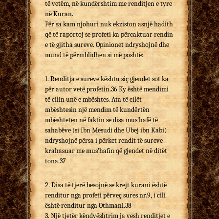
të vetëm, në kundërshtim me renditjen e tyre
në Kuran.
Për sa kam njohuri nuk ekziston asnjë hadith
që të raportoj se profeti ka përcaktuar rendin
e të gjitha sureve. Opinionet ndryshojnë dhe
mund të përmblidhen si më poshtë:
1. Renditja e sureve kështu siç gjendet sot ka
për autor vetë profetin.36 Ky është mendimi
të cilin unë e mbështes. Ata të cilët
mbështesin një mendim të kundërtën
mbështeten në faktin se disa mus’hafë të
sahabëve (si Ibn Mesudi dhe Ubej ibn Kabi)
ndryshojnë përsa i përket rendit të sureve
krahasuar me mus’hafin që gjendet në ditët
tona.37
2. Disa të tjerë besojnë se krejt kurani është
renditur nga profeti përveç sures nr.9, i cili
është renditur nga Othmani.38
3. Një tjetër këndvështrim ja vesh renditjet e