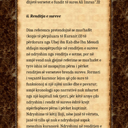
dhjetë versetet e fundit të sures Ali Imran”.32
ii. Renditja e sureve
Disa referenca pretendojnë se mus’hafët
(kopje të përpiluara të Kuranit)33 të
përdorura nga Ubej ibn Kab dhe Ibn Mesudi
shfaqin mospërputhje në renditjen e sureve
në ndryshim nga renditja e sotme, por në
asnjë vend nuk gjejmë referime se mus’hafet e
tyre ishin në mospajtim përsa i përket
renditjes së verseteve brenda sureve. Formati
i veçantë kuranor lejon që çdo sure të
funksionoj si një njësi unike dhe e pavarur;
asnjë kronologji apo narrativë nuk mbartet
nga një kapitull tek tjetri, për këtë arsye çdo
ndryshim i rendit të sureve është krejt
sipërfaqësore përsa i përket kuptimit.
Ndryshime të këtij lloji, nëse janë të vërteta,
janë të tilla që nuk e ndryshojnë aspak
mesazhin kuranorë. Ndryshimi në renditjen e