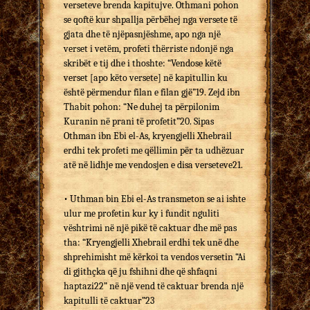
verseteve brenda kapitujve. Othmani pohon
se qoftë kur shpallja përbëhej nga versete të
gjata dhe të njëpasnjëshme, apo nga një
verset i vetëm, profeti thërriste ndonjë nga
skribët e tij dhe i thoshte: “Vendose këtë
verset [apo këto versete] në kapitullin ku
është përmendur filan e filan gjë”19. Zejd ibn
Thabit pohon: “Ne duhej ta përpilonim
Kuranin në prani të profetit”20. Sipas
Othman ibn Ebi el-As, kryengjelli Xhebrail
erdhi tek profeti me qëllimin për ta udhëzuar
atë në lidhje me vendosjen e disa verseteve21.
• Uthman bin Ebi el-As transmeton se ai ishte
ulur me profetin kur ky i fundit nguliti
vështrimi në një pikë të caktuar dhe më pas
tha: “Kryengjelli Xhebrail erdhi tek unë dhe
shprehimisht më kërkoi ta vendos versetin “Ai
di gjithçka që ju fshihni dhe që shfaqni
haptazi22” në një vend të caktuar brenda një
kapitulli të caktuar”23