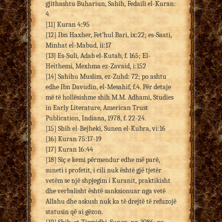
gjithashtu Buhariun, Sahih, Fedaili el-Kuran:
4.
[11] Kuran 4:95
[12] Ibn Haxher, Fet’hul Bari, ix:22; es-Saati,
Minhat el-Mabud, ii:17
[13] Es-Suli, Adab el-Kutab, f. 165; El-
Heithemi, Mexhma ez-Zavaid, i:152
[14] Sahihu Muslim, ez-Zuhd: 72; po ashtu
edhe Ibn Davudin, el-Mesahif, f.4. Për detaje
më të hollësishme shih M.M. Adhami, Studies
in Early Literature, American Trust
Publication, Indiana, 1978, f. 22-24.
[15] Shih el-Bejheki, Sunen el-Kubra, vi:16
[16] Kuran 75:17-19
[17] Kuran 16:44
[18] Siç e kemi përmendur edhe më parë,
suneti i profetit, i cili nuk është gjë tjetër
vetëm se një shpjegim i Kuranit, praktikisht
dhe verbalisht është sanksionuar nga vetë
Allahu dhe askush nuk ka të drejtë të refuzojë
statusin që ai gëzon.