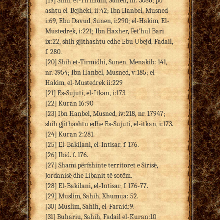
[19] Shih, et-Tirmidhi, Sunen, nr. 3086; po
ashtu el-Bejheki, ii:42; Ibn Hanbel, Musned
i:69, Ebu Davud, Sunen, i:290; el-Hakim, El-
Mustedrek, i:221; Ibn Haxher, Fet’hul Bari
ix:22, shih gjithashtu edhe Ebu Ubejd, Fadail,
f. 280.
[20] Shih et-Tirmidhi, Sunen, Menakib: 141,
nr. 3954; Ibn Hanbel, Musned, v:185; el-
Hakim, el-Mustedrek ii:229
[21] Es-Sujuti, el-Itkan, i:173.
[22] Kuran 16:90
[23] Ibn Hanbel, Musned, iv:218, nr. 17947;
shih gjithashtu edhe Es-Sujuti, el-itkan, i:173.
[24] Kuran 2:281.
[25] El-Bakilani, el-Intisar, f. 176.
[26] Ibid. f. 176.
[27] Shami përfshinte territoret e Sirisë,
Jordanisë dhe Libanit të sotëm.
[28] El-Bakilani, el-Intisar, f. 176-77.
[29] Muslim, Sahih, Xhumua: 52.
[30] Muslim, Sahih, el-Faraid:9.
[31] Buhariu, Sahih, Fadail el-Kuran:10