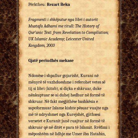
Përktheu:
Rezart Beka
Fragmenti i shkëputur nga libri i autorit
Mustafa Adhami me titull: The History of
Qur’anic Text: from Revelation to Compilation;
UK Islamic Academy; Leicester United
Kongdom, 2003
Gjatë periudhës mekase
Ndonëse i shpallur gojarisht, Kurani në
mënyrë të vazhdueshme i referohet vetes së
tij si libri (kitab), si diçka e shkruar, duke
nënkuptuar se ai duhej hedhur në formë të
shkruar. Në fakt megjithëse bashkësia e
sapoformuar Islame kishte pësuar vuajte nga
më të ndryshmet nga Kurejshët, gjithsesi
versetet e Kuranit janë ruajtur në formë të
shkruar që në ditët e para të Islamit. Rrëfimi i
mëposhtëm në lidhje me Umer ibn Hatabin,