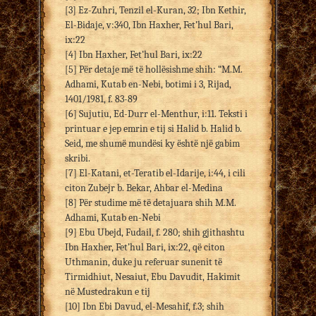
[3] Ez-Zuhri, Tenzil el-Kuran, 32; Ibn Kethir,
El-Bidaje, v:340, Ibn Haxher, Fet’hul Bari,
ix:22
[4] Ibn Haxher, Fet’hul Bari, ix:22
[5] Për detaje më të hollësishme shih: “M.M.
Adhami, Kutab en-Nebi, botimi i 3, Rijad,
1401/1981, f. 83-89
[6] Sujutiu, Ed-Durr el-Menthur, i:11. Teksti i
printuar e jep emrin e tij si Halid b. Halid b.
Seid, me shumë mundësi ky është një gabim
skribi.
[7] El-Katani, et-Teratib el-Idarije, i:44, i cili
citon Zubejr b. Bekar, Ahbar el-Medina
[8] Për studime më të detajuara shih M.M.
Adhami, Kutab en-Nebi
[9] Ebu Ubejd, Fudail, f. 280; shih gjithashtu
Ibn Haxher, Fet’hul Bari, ix:22, që citon
Uthmanin, duke ju referuar sunenit të
Tirmidhiut, Nesaiut, Ebu Davudit, Hakimit
në Mustedrakun e tij
[10] Ibn Ebi Davud, el-Mesahif, f.3; shih