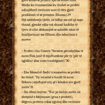
gjatë kohës së profetit apo në kohët tona.
Madje ka transmetime ku thuhet se profeti
ndonjëherë recitonte sure të tëra gjatë
predikimit të së premtes (Xhuma).29
Një mbështetje tjetër, në lidhje me atë që sapo
thamë, gjendet edhe tek shumë hadithe të
tjera të cilat dëshmojnë se sahabët ishin të
familjarizuar me fillimin dhe mbarimin e
sureve.
• Profeti i tha Umerit “Versetet përmbyllëse të
sures Nisa janë të mjaftueshme për ty [për të
zgjidhur disa raste trashëgimie].”30
• Ebu Mesud el-Bedri transmeton se profeti
ka thënë: “Dy versetet e fundit të sures
Bekare i mjaftojnë atij që i këndon ato gjatë
natës.”31
• Ibn Abazi kujton: “Kur po kaloja natën në
shtëpinë e Mejmunes [grua e profetit],
dëgjova profetin teksa zgjohej dhe recitonte