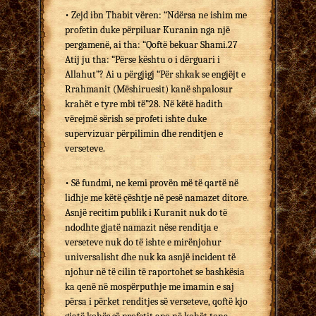
• Zejd ibn Thabit vëren: “Ndërsa ne ishim me
profetin duke përpiluar Kuranin nga një
pergamenë, ai tha: “Qoftë bekuar Shami.27
Atij ju tha: “Përse kështu o i dërguari i
Allahut”? Ai u përgjigj “Për shkak se engjëjt e
Rrahmanit (Mëshiruesit) kanë shpalosur
krahët e tyre mbi të”28. Në këtë hadith
vërejmë sërish se profeti ishte duke
supervizuar përpilimin dhe renditjen e
verseteve.
• Së fundmi, ne kemi provën më të qartë në
lidhje me këtë çështje në pesë namazet ditore.
Asnjë recitim publik i Kuranit nuk do të
ndodhte gjatë namazit nëse renditja e
verseteve nuk do të ishte e mirënjohur
universalisht dhe nuk ka asnjë incident të
njohur në të cilin të raportohet se bashkësia
ka qenë në mospërputhje me imamin e saj
përsa i përket renditjes së verseteve, qoftë kjo