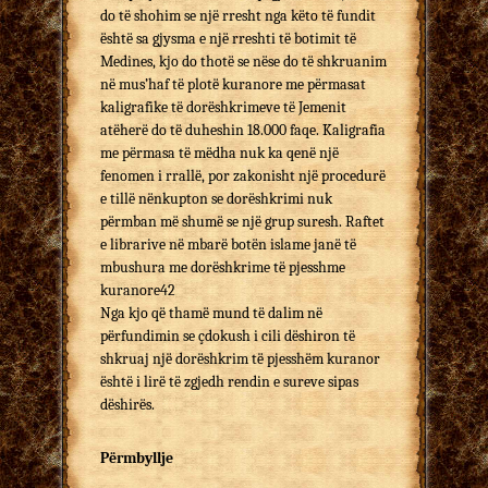
do të shohim se një rresht nga këto të fundit
është sa gjysma e një rreshti të botimit të
Medines, kjo do thotë se nëse do të shkruanim
në mus’haf të plotë kuranore me përmasat
kaligrafike të dorëshkrimeve të Jemenit
atëherë do të duheshin 18.000 faqe. Kaligrafia
me përmasa të mëdha nuk ka qenë një
fenomen i rrallë, por zakonisht një procedurë
e tillë nënkupton se dorëshkrimi nuk
përmban më shumë se një grup suresh. Raftet
e librarive në mbarë botën islame janë të
mbushura me dorëshkrime të pjesshme
kuranore42
Nga kjo që thamë mund të dalim në
përfundimin se çdokush i cili dëshiron të
shkruaj një dorëshkrim të pjesshëm kuranor
është i lirë të zgjedh rendin e sureve sipas
dëshirës.
Përmbyllje