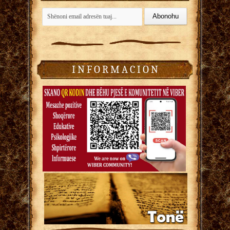
I N F O R M A C I O N