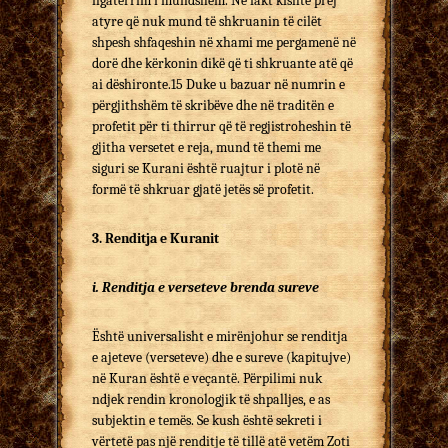
ngatërrim i mundshëm. Në fakt kishte prej
atyre që nuk mund të shkruanin të cilët
shpesh shfaqeshin në xhami me pergamenë në
dorë dhe kërkonin dikë që ti shkruante atë që
ai dëshironte.15 Duke u bazuar në numrin e
përgjithshëm të skribëve dhe në traditën e
profetit për ti thirrur që të regjistroheshin të
gjitha versetet e reja, mund të themi me
siguri se Kurani është ruajtur i plotë në
formë të shkruar gjatë jetës së profetit.
3. Renditja e Kuranit
i. Renditja e verseteve brenda sureve
Është universalisht e mirënjohur se renditja
e ajeteve (verseteve) dhe e sureve (kapitujve)
në Kuran është e veçantë. Përpilimi nuk
ndjek rendin kronologjik të shpalljes, e as
subjektin e temës. Se kush është sekreti i
vërtetë pas një renditje të tillë atë vetëm Zoti