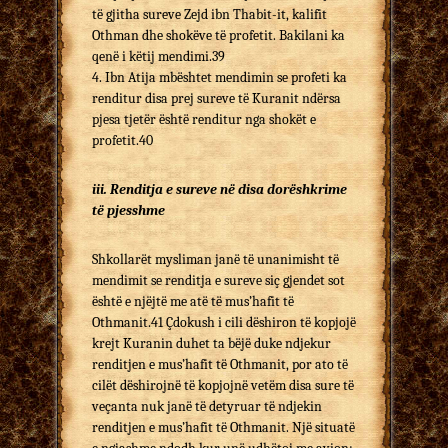
të gjitha sureve Zejd ibn Thabit-it, kalifit
Othman dhe shokëve të profetit. Bakilani ka
qenë i këtij mendimi.39
4. Ibn Atija mbështet mendimin se profeti ka
renditur disa prej sureve të Kuranit ndërsa
pjesa tjetër është renditur nga shokët e
profetit.40
iii. Renditja e sureve në disa dorëshkrime
të pjesshme
Shkollarët mysliman janë të unanimisht të
mendimit se renditja e sureve siç gjendet sot
është e njëjtë me atë të mus’hafit të
Othmanit.41 Çdokush i cili dëshiron të kopjojë
krejt Kuranin duhet ta bëjë duke ndjekur
renditjen e mus’hafit të Othmanit, por ato të
cilët dëshirojnë të kopjojnë vetëm disa sure të
veçanta nuk janë të detyruar të ndjekin
renditjen e mus’hafit të Othmanit. Një situatë