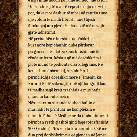
e ngjashme ndodh kur unë udhëtoj me avion:
Unë dëshiroj të marrë veprat e mija me vete
por, duke mos dashur të mbaj në çantën time
një volum të madh librash, unë thjesh
fotokopjoj ato pjesë të cilat do të më nevojit
gjatë udhëtimit.
Në periudhën e hershme dorëshkrimet
kuranore kopjoheshin duke përdorur
pergamenë të cilat zakonisht ishin më të
rënda se letra, kështu që një dorëshkrim i
plotë mund të peshonte disa kilogramë. Ne
kemi shumë shembuj, siç është p.sh.
përmbledhja dorëshkrimore e Jemenit, ku
Kurani është shkruajtur në një kaligrafi kaq
të madhe saqë krejt trashësia e mus’hafit
mund ta kalonte metrin.
Nëse marrim si standard shembullin e
mus’hafit të printuar në kompleksin e
mbretit Fahd në Medine ne do të shohim se ai
përmban rreth gjashtë qind faqe (përafërsisht
9000 reshta). Nëse do ta krahasonim këtë me
disa prej dorëshkrimeve që gjenden në Jemen