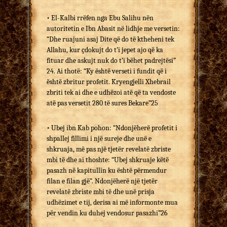
• El-Kalbi rrëfen nga Ebu Salihu nën
autoritetin e Ibn Abasit në lidhje me versetin:
“Dhe ruajuni asaj Dite që do të ktheheni tek
Allahu, kur çdokujt do t’i jepet ajo që ka
fituar dhe askujt nuk do t’i bëhet padrejtësi”
24. Ai thotë: “Ky është verseti i fundit që i
është zbritur profetit. Kryengjelli Xhebrail
zbriti tek ai dhe e udhëzoi atë që ta vendoste
atë pas versetit 280 të sures Bekare”25
• Ubej ibn Kab pohon: “Ndonjëherë profetit i
shpallej fillimi i një sureje dhe unë e
shkruaja, më pas një tjetër revelatë zbriste
mbi të dhe ai thoshte: “Ubej shkruaje këtë
pasazh në kapitullin ku është përmendur
filan e filan gjë”. Ndonjëherë një tjetër
revelatë zbriste mbi të dhe unë prisja
udhëzimet e tij, derisa ai më informonte mua
për vendin ku duhej vendosur pasazhi”26