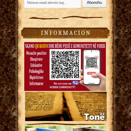
I N F O R M A C I O N