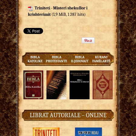
Triniteti - Misteri shekullor i
krishterimit
(1,9 MiB, 1 287 hits)
BIBLA
BIBLA
BIBLA
KURANI
KATOLIKE
PROTESTANTE
D.JEHOVAIT
FAMËLARTË
LIBRAT AUTORIALE – ONLINE