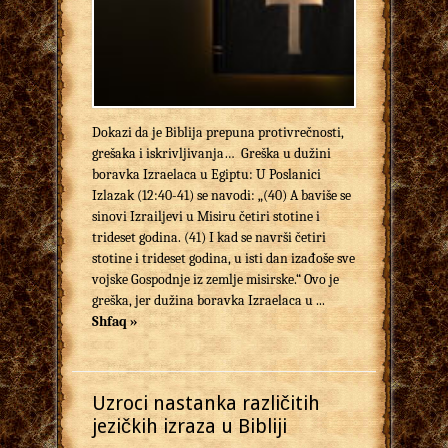
Dokazi da je Biblija prepuna protivrečnosti,
grešaka i iskrivljivanja… Greška u dužini
boravka Izraelaca u Egiptu: U Poslanici
Izlazak (12:40-41) se navodi: „(40) A baviše se
sinovi Izrailjevi u Misiru četiri stotine i
trideset godina. (41) I kad se navrši četiri
stotine i trideset godina, u isti dan izađoše sve
vojske Gospodnje iz zemlje misirske.“ Ovo je
greška, jer dužina boravka Izraelaca u ...
Shfaq »
Uzroci nastanka različitih
jezičkih izraza u Bibliji