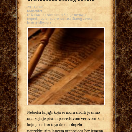
29.03.2020
Komentet
te Dokazi da sledbenici Biblije nemaju
neprekinut lanac prenosilaca Starog zaveta
Janë të Mbyllura
Nebeska knjiga koja se mora slediti je samo
ona koja je pisana posredstvom verovesnika i
koja je nakon toga do nas doprla
neprekinutim lancem prenosioca bez izmena