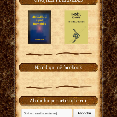
Na ndiqni në facebook
Abonohu për artikujt e rinj