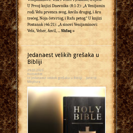
U Prvoj knjizi Dnevnika (8:1-2): „A Venijamin
rodi Velu prvenca svog, Asvila drugog, i Aru
trećeg, Noja četvrtog, i Rafu petog.“ U knjizi
Postanak (46:21): „A sinovi Venijaminovi:
Vela, Veher, Asvil, ...
Shfaq »
Jedanaest velikih grešaka u
Bibliji
29.03.2020
Komentet
te Jedanaest velikih grešaka u Bibliji
Janë të
Mbyllura