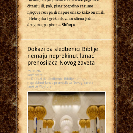
čitanju ili, pak, pisar pogrešno razume
njegove reči pa ih napiše onako kako on misli.
Hebrejska i grčka slova su slična jedna
drugima, pa pisar ...
Shfaq »
Dokazi da sledbenici Biblije
nemaju neprekinut lanac
prenosilaca Novog zaveta
29.03.2020
Komentet
te Dokazi da sledbenici Biblije nemaju
neprekinut lanac prenosilaca Novog zaveta
Janë të Mbyllura