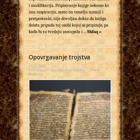
i modifikacija. Pripisivanje knjige nekome ko
ima inspiraciju, samo na temelju sumnji i
pretpostavki, nije dovoljan dokaz da knjiga
doista pripada toj osobi kojoj se pripisuje, pa
kada bi tu tvrdnju zastupala i ...
Shfaq »
Opovrgavanje trojstva
29.03.2020
Komentet
te Opovrgavanje trojstva
Janë të
Mbyllura