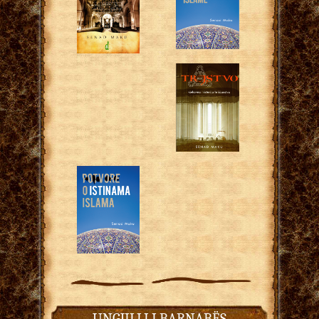
UNGJILLI I BARNABËS