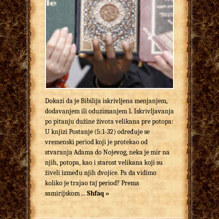
Dokazi da je Bibilija iskrivljena menjanjem,
dodavanjem ili oduzimanjem 1. Iskrivljavanja
po pitanju dužine života velikana pre potopa:
U knjizi Postanje (5:1-32) određuje se
vremenski period koji je protekao od
stvaranja Adama do Nojevog, neka je mir na
njih, potopa, kao i starost velikana koji su
živeli između njih dvojice. Pa da vidimo
koliko je trajao taj period? Prema
samirijskom ...
Shfaq »