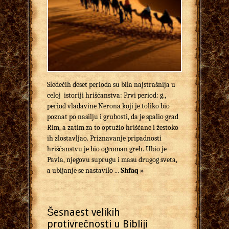
Sledećih deset perioda su bila najstrašnija u
celoj istoriji hrišćanstva: Prvi period: g.,
period vladavine Nerona koji je toliko bio
poznat po nasilju i grubosti, da je spalio grad
Rim, a zatim za to optužio hrišćane i žestoko
ih zlostavljao. Priznavanje pripadnosti
hrišćanstvu je bio ogroman greh. Ubio je
Pavla, njegovu suprugu i masu drugog sveta,
a ubijanje se nastavilo ...
Shfaq »
Šesnaest velikih
protivrečnosti u Bibliji