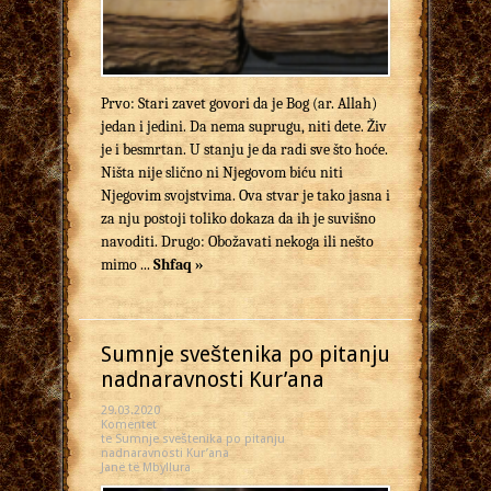
Prvo: Stari zavet govori da je Bog (ar. Allah)
jedan i jedini. Da nema suprugu, niti dete. Živ
je i besmrtan. U stanju je da radi sve što hoće.
Ništa nije slično ni Njegovom biću niti
Njegovim svojstvima. Ova stvar je tako jasna i
za nju postoji toliko dokaza da ih je suvišno
navoditi. Drugo: Obožavati nekoga ili nešto
mimo ...
Shfaq »
Sumnje sveštenika po pitanju
nadnaravnosti Kur’ana
29.03.2020
Komentet
te Sumnje sveštenika po pitanju
nadnaravnosti Kur’ana
Janë të Mbyllura