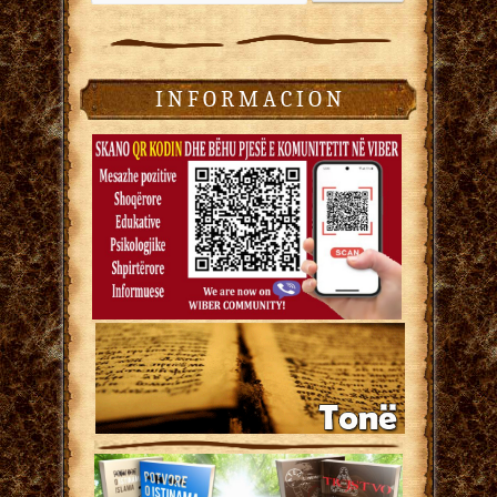
I N F O R M A C I O N