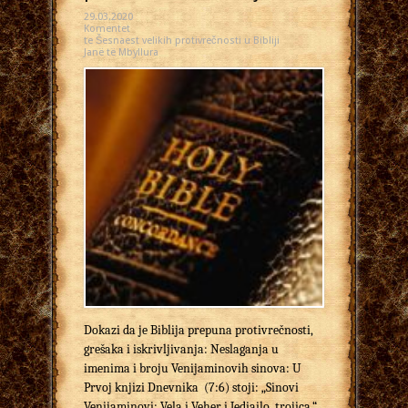
29.03.2020
Komentet
te Šesnaest velikih protivrečnosti u Bibliji
Janë të Mbyllura
Dokazi da je Biblija prepuna protivrečnosti,
grešaka i iskrivljivanja: Neslaganja u
imenima i broju Venijaminovih sinova: U
Prvoj knjizi Dnevnika (7:6) stoji: „Sinovi
Venijaminovi: Vela i Veher i Jediailo, trojica.“