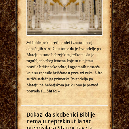
Svi hrišćanski prethodnici i znatan broj
današnjih se slažu u tome da je Jevanđelje po
Mateju pisano hebrejskim jezikom i da je
zagubljeno zbog izmena koje su u njemu
pravile hrišćanske sekte, i ogromnih nesreća
koje su zadesile hrišćane u prva tri veka. A što
se tiče sadašnjeg primerka Jevanđelja po
Mateju na hebrejskom jeziku ono je prevod
prevoda s ...
Shfaq »
Dokazi da sledbenici Biblije
nemaju neprekinut lanac
prenosilaca Starog zaveta