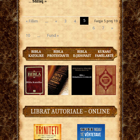
...
Shfaq »
5
« Fillim
...
«
3
4
Faqja 5 prej 19
6
7
»
10
...
Fund »
BIBLA
BIBLA
BIBLA
KURANI
KATOLIKE
PROTESTANTE
D.JEHOVAIT
FAMËLARTË
LIBRAT AUTORIALE – ONLINE