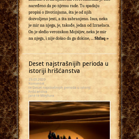
naređeno da po nje­mu rade. Tu spadaju
propisi o životinjama, šta je od njih
dozvoljeno jesti, a šta zabranjeno. Isus, neka
je mir na njega, je, takođe, jedan od Izraelaca.
On je sledio verozakon Mojsijev, neka je mir
na njega, i nije došao da ga dokine, ...
Shfaq »
Deset najstrašnijih perioda u
istoriji hrišćanstva
29.03.2020
Komentet
te Deset najstrašnijih perioda u istoriji
hrišćanstva
Janë të Mbyllura