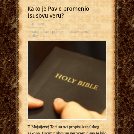
Kako je Pavle promenio
Isusovu veru?
29.03.2020
Komentet
te Kako je Pavle promenio Isusovu veru?
Janë
të Mbyllura
U Mojsijevoj Tori su svi propisi izraelskog
zakona. I svim njihovim verovesnicima je bilo