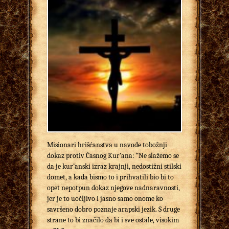
Misionari hrišćanstva u navode tobožnji
dokaz protiv Časnog Kur’ana: “Ne slažemo se
da je kur’anski izraz krajnji, nedostižni stilski
domet, a kada bismo to i prihvatili bio bi to
opet nepotpun dokaz njegove nadnaravnosti,
jer je to uočljivo i jasno samo onome ko
savršeno dobro poznaje arapski jezik. S druge
strane to bi značilo da bi i sve ostale, visokim