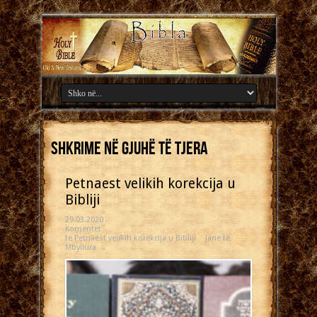
Shkrime në gjuhë të tjera
Petnaest velikih korekcija u
Bibliji
29.03.2020
Komentet
te Petnaest velikih korekcija u Bibliji
Janë të
Mbyllura