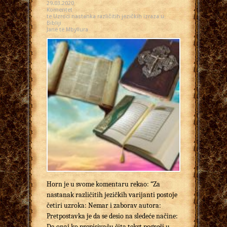
29.03.2020
Komentet
te Uzroci nastanka različitih jezičkih izraza u
Bibliji
Janë të Mbyllura
Horn je u svome komentaru rekao: “Za
nastanak različitih jezičkih varijanti postoje
četiri uzroka: Nemar i zaborav autora:
Pretpostavka je da se desio na sledeće načine:
Da onaj ko prepisivaču čita tekst pogreši u