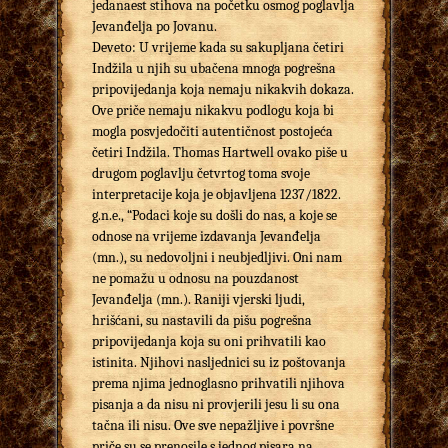
jedanaest stihova na početku osmog poglavlja
Jevanđelja po Jovanu.
Deveto: U vrijeme kada su sakupljana četiri
Indžila u njih su ubačena mnoga pogrešna
pripovijedanja koja nemaju nikakvih dokaza.
Ove priče nemaju nikakvu podlogu koja bi
mogla posvjedočiti autentičnost postojeća
četiri Indžila. Thomas Hartwell ovako piše u
drugom poglavlju četvrtog toma svoje
interpretacije koja je objavljena 1237/1822.
g.n.e., “Podaci koje su došli do nas, a koje se
odnose na vrijeme izdavanja Jevanđelja
(mn.), su nedovoljni i neubjedljivi. Oni nam
ne pomažu u odnosu na pouzdanost
Jevanđelja (mn.). Raniji vjerski ljudi,
hrišćani, su nastavili da pišu pogrešna
pripovijedanja koja su oni prihvatili kao
istinita. Njihovi nasljednici su iz poštovanja
prema njima jednoglasno prihvatili njihova
pisanja a da nisu ni provjerili jesu li su ona
tačna ili nisu. Ove sve nepažljive i površne
priče su se prenosile s jednog pisara na