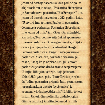
jedan od dostojanstvenika 200. godine po Isa
alejhisselamu je rekao, “Poslanica Hebrejima
je Barnabasova poslanica.” Kis Berstper Rum,
jedan od dostojanstvenika u 212. godini, kaže,
“U stvari, ima trinaest Pavlovih poslanica.
Četrnaesta poslanica, Poslanica Hebrejima,
nije jedna od njih.” Saij (Saey) Pern Bashb iz
Kartadže, 248. godine, nije čak ni spomenuo
ime ove poslanice. Do ovog momenta, sirijska
crkva još nije prihvatila istinitost Druge
Petrove poslanice i Druge i Treće Jovanove
poslanice. Aiscalcen, poznati hrišćanin, je
rekao, “Onaj ko je napisao Drugu Petrovu
poslanicu je samo džaba traćio svoje vrijeme.”
U knjizi Biblijska istorija, koja je izdata
1266/1850. g.n.e., piše, “Pisar Kritius je rekao
da Judina poslanica pripada Judi, petnaestom
jerusalemskom uskufu (svešteniku) iz
vremena vladavine Ajdernik.” [Biblija, to jest
Indžil. Uskuf: čin sveštenika zaduženog za
čitanje Indžila.] Airdžin, jedan od ranijih