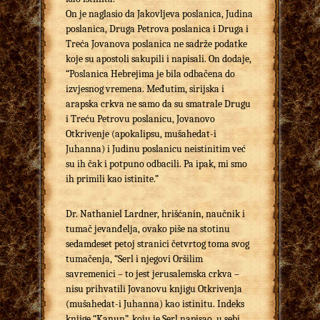
On je naglasio da Jakovljeva poslanica, Judina
poslanica, Druga Petrova poslanica i Druga i
Treća Jovanova poslanica ne sadrže podatke
koje su apostoli sakupili i napisali. On dodaje,
“Poslanica Hebrejima je bila odbačena do
izvjesnog vremena. Međutim, sirijska i
arapska crkva ne samo da su smatrale Drugu
i Treću Petrovu poslanicu, Jovanovo
Otkrivenje (apokalipsu, mušahedat-i
Juhanna) i Judinu poslanicu neistinitim već
su ih čak i potpuno odbacili. Pa ipak, mi smo
ih primili kao istinite.”
Dr. Nathaniel Lardner, hrišćanin, naučnik i
tumač jevanđelja, ovako piše na stotinu
sedamdeset petoj stranici četvrtog toma svog
tumačenja, “Serl i njegovi Oršilim
savremenici – to jest jerusalemska crkva –
nisu prihvatili Jovanovu knjigu Otkrivenja
(mušahedat-i Juhanna) kao istinitu. Indeks
knjige “Kanun”, koju je Serl napisao, u sebi