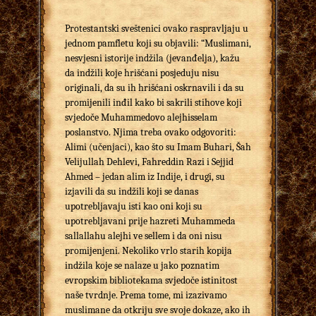
Protestantski sveštenici ovako raspravljaju u
jednom pamfletu koji su objavili: “Muslimani,
nesvjesni istorije indžila (jevanđelja), kažu
da indžili koje hrišćani posjeduju nisu
originali, da su ih hrišćani oskrnavili i da su
promijenili inđil kako bi sakrili stihove koji
svjedoče Muhammedovo alejhisselam
poslanstvo. Njima treba ovako odgovoriti:
Alimi (učenjaci), kao što su Imam Buhari, Šah
Velijullah Dehlevi, Fahreddin Razi i Sejjid
Ahmed – jedan alim iz Indije, i drugi, su
izjavili da su indžili koji se danas
upotrebljavaju isti kao oni koji su
upotrebljavani prije hazreti Muhammeda
sallallahu alejhi ve sellem i da oni nisu
promijenjeni. Nekoliko vrlo starih kopija
indžila koje se nalaze u jako poznatim
evropskim bibliotekama svjedoče istinitost
naše tvrdnje. Prema tome, mi izazivamo
muslimane da otkriju sve svoje dokaze, ako ih