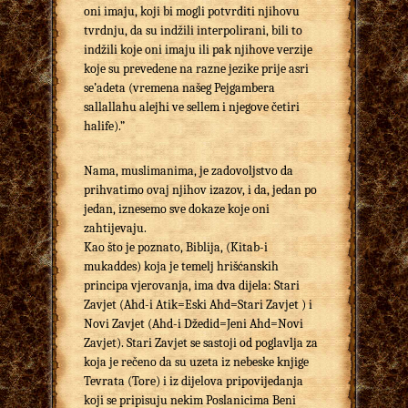
oni imaju, koji bi mogli potvrditi njihovu
tvrdnju, da su indžili interpolirani, bili to
indžili koje oni imaju ili pak njihove verzije
koje su prevedene na razne jezike prije asri
se’adeta (vremena našeg Pejgambera
sallallahu alejhi ve sellem i njegove četiri
halife).”
Nama, muslimanima, je zadovoljstvo da
prihvatimo ovaj njihov izazov, i da, jedan po
jedan, iznesemo sve dokaze koje oni
zahtijevaju.
Kao što je poznato, Biblija, (Kitab-i
mukaddes) koja je temelj hrišćanskih
principa vjerovanja, ima dva dijela: Stari
Zavjet (Ahd-i Atik=Eski Ahd=Stari Zavjet ) i
Novi Zavjet (Ahd-i Džedid=Jeni Ahd=Novi
Zavjet). Stari Zavjet se sastoji od poglavlja za
koja je rečeno da su uzeta iz nebeske knjige
Tevrata (Tore) i iz dijelova pripovijedanja
koji se pripisuju nekim Poslanicima Beni