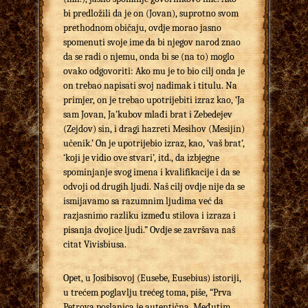
bi predložili da je on (Jovan), suprotno svom
prethodnom običaju, ovdje morao jasno
spomenuti svoje ime da bi njegov narod znao
da se radi o njemu, onda bi se (na to) moglo
ovako odgovoriti: Ako mu je to bio cilj onda je
on trebao napisati svoj nadimak i titulu. Na
primjer, on je trebao upotrijebiti izraz kao, ‘Ja
sam Jovan, Ja’kubov mlađi brat i Zebedejev
(Zejdov) sin, i dragi hazreti Mesihov (Mesijin)
učenik.’ On je upotrijebio izraz, kao, ‘vaš brat’,
‘koji je vidio ove stvari’, itd., da izbjegne
spominjanje svog imena i kvalifikacije i da se
odvoji od drugih ljudi. Naš cilj ovdje nije da se
ismijavamo sa razumnim ljudima već da
razjasnimo razliku između stilova i izraza i
pisanja dvojice ljudi.” Ovdje se završava naš
citat Vivisbiusa.
Opet, u Josibisovoj (Eusebe, Eusebius) istoriji,
u trećem poglavlju trećeg toma, piše, “Prva
Petrova poslanica je autentična. Međutim,