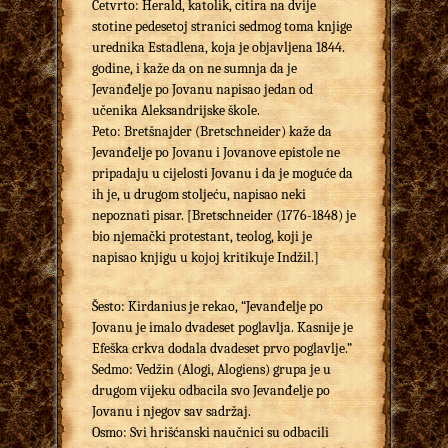
Četvrto: Herald, katolik, citira na dvije
stotine pedesetoj stranici sedmog toma knjige
urednika Estadlena, koja je objavljena 1844.
godine, i kaže da on ne sumnja da je
Jevanđelje po Jovanu napisao jedan od
učenika Aleksandrijske škole.
Peto: Bretšnajder (Bretschneider) kaže da
Jevanđelje po Jovanu i Jovanove epistole ne
pripadaju u cijelosti Jovanu i da je moguće da
ih je, u drugom stoljeću, napisao neki
nepoznati pisar. [Bretschneider (1776-1848) je
bio njemački protestant, teolog, koji je
napisao knjigu u kojoj kritikuje Indžil.]
Šesto: Kirdanius je rekao, “Jevanđelje po
Jovanu je imalo dvadeset poglavlja. Kasnije je
Efeška crkva dodala dvadeset prvo poglavlje.”
Sedmo: Vedžin (Alogi, Alogiens) grupa je u
drugom vijeku odbacila svo Jevanđelje po
Jovanu i njegov sav sadržaj.
Osmo: Svi hrišćanski naučnici su odbacili