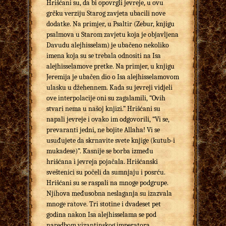
Hrišćani su, da bi opovrgli jevreje, u ovu
grčku verziju Starog zavjeta ubacili nove
dodatke. Na primjer, u Psaltir (Zebur, knjigu
psalmova u Starom zavjetu koja je objavljena
Davudu alejhisselam) je ubačeno nekoliko
imena koja su se trebala odnositi na Isa
alejhisselamove pretke. Na primjer, u knjigu
Jeremija je ubačen dio o Isa alejhisselamovom
ulasku u džehennem. Kada su jevreji vidjeli
ove interpolacije oni su zagalamili, “Ovih
stvari nema u našoj knjizi.” Hrišćani su
napali jevreje i ovako im odgovorili, “Vi se,
prevaranti jedni, ne bojite Allaha! Vi se
usuđujete da skrnavite svete knjige (kutub-i
mukadese)”. Kasnije se borba između
hrišćana i jevreja pojačala. Hrišćanski
sveštenici su počeli da sumnjaju i posrću.
Hrišćani su se raspali na mnoge podgrupe.
Njihova međusobna neslaganja su izazvala
mnoge ratove. Tri stotine i dvadeset pet
godina nakon Isa alejhisselama se pod
naredbom vizantinskog imperatora