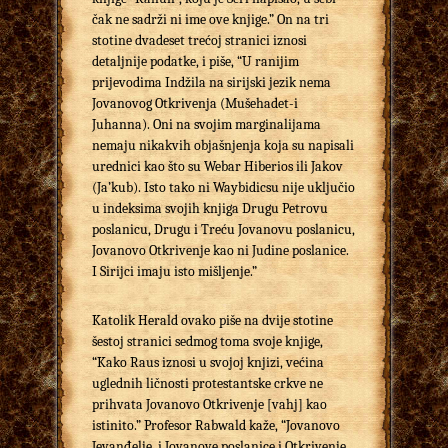
čak ne sadrži ni ime ove knjige.” On na tri
stotine dvadeset trećoj stranici iznosi
detaljnije podatke, i piše, “U ranijim
prijevodima Indžila na sirijski jezik nema
Jovanovog Otkrivenja (Mušehadet-i
Juhanna). Oni na svojim marginalijama
nemaju nikakvih objašnjenja koja su napisali
urednici kao što su Webar Hiberios ili Jakov
(Ja’kub). Isto tako ni Waybidicsu nije uključio
u indeksima svojih knjiga Drugu Petrovu
poslanicu, Drugu i Treću Jovanovu poslanicu,
Jovanovo Otkrivenje kao ni Judine poslanice.
I Sirijci imaju isto mišljenje.”
Katolik Herald ovako piše na dvije stotine
šestoj stranici sedmog toma svoje knjige,
“Kako Raus iznosi u svojoj knjizi, većina
uglednih ličnosti protestantske crkve ne
prihvata Jovanovo Otkrivenje [vahj] kao
istinito.” Profesor Rabwald kaže, “Jovanovo
Jevanđelje, i Jovanove poslanice i Otkrivenje