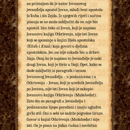
ne priznajem da je autor Jovanovog
jevanđelja apostol Jovan, mlađi brat apostola
Ja’kuba i sin Zejda. Iz njegovih riječi i načina
pisanja se ne može zaključiti da on nije bio
apostol. Isto tako ni Jovan, koji je napisao
Jovanovu knjigu Otkrivenja, nije isti Jovan
koji se spominje u knjizi Djela apostolska
(Kitab-i A’mal) koja govori o djelima
apostolskim. Jer, on nije nikada bio u državi
Išaja. Onaj ko je napisao to Jevanđelje je neki
drugi Jovan, koji je živio u Išaji. Opet, kako se
dade zaključiti iz paragrafa i izraza
Jovanovog Jevanđelja – u poslanicama i u
Otkrivenju – Jovan, koji je urednik Jevanđelja
po Jovanu, nije isti Jovan koji je sakupio
Jovanovu knjigu Otkrivenja (Mušahedat).
Zato što su paragrafi u Jevanđelju i
poslanicama lijepo poredani i imaju uglađen
grčki stil. Oni u sebi ne sadrže pogrešne izraze.
Govor u knjizi Otkrivenja (Mušahedat) nije
isti. On je pisan na jedan čudan i neobičan