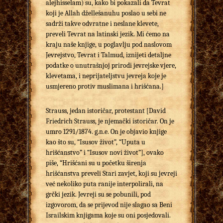
alejhisselam) su, kako bi pokazali da Tevrat
koji je Allah džellešanuhu poslao u sebi ne
sadrži takve odvratne i neslane klevete,
preveli Tevrat na latinski jezik. Mi ćemo na
kraju naše knjige, u poglavlju pod naslovom
Jevrejstvo, Tevrat i Talmud, iznijeti detaljne
podatke o unutrašnjoj prirodi jevrejske vjere,
klevetama, i neprijateljstvu jevreja koje je
usmjereno protiv muslimana i hrišćana.]
Strauss, jedan istoričar, protestant [David
Friedrich Strauss, je njemački istoričar. On je
umro 1291/1874. g.n.e. On je objavio knjige
kao što su, “Isusov život”, “Uputa u
hrišćanstvo” i “Isusov novi život”], ovako
piše, “Hrišćani su u početku širenja
hrišćanstva preveli Stari zavjet, koji su jevreji
već nekoliko puta ranije interpolirali, na
grčki jezik. Jevreji su se pobunili, pod
izgovorom, da se prijevod nije slagao sa Beni
Israilskim knjigama koje su oni posjedovali.