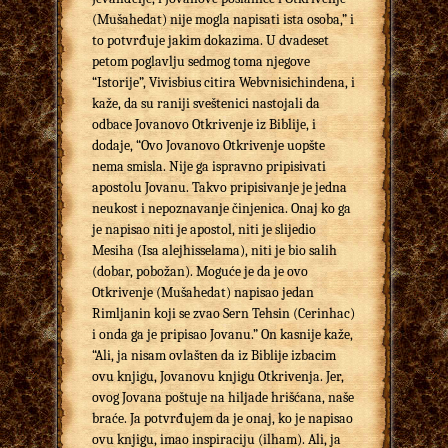
(Mušahedat) nije mogla napisati ista osoba,” i
to potvrđuje jakim dokazima. U dvadeset
petom poglavlju sedmog toma njegove
“Istorije”, Vivisbius citira Webvnisichindena, i
kaže, da su raniji sveštenici nastojali da
odbace Jovanovo Otkrivenje iz Biblije, i
dodaje, “Ovo Jovanovo Otkrivenje uopšte
nema smisla. Nije ga ispravno pripisivati
apostolu Jovanu. Takvo pripisivanje je jedna
neukost i nepoznavanje činjenica. Onaj ko ga
je napisao niti je apostol, niti je slijedio
Mesiha (Isa alejhisselama), niti je bio salih
(dobar, pobožan). Moguće je da je ovo
Otkrivenje (Mušahedat) napisao jedan
Rimljanin koji se zvao Sern Tehsin (Cerinhac)
i onda ga je pripisao Jovanu.” On kasnije kaže,
“Ali, ja nisam ovlašten da iz Biblije izbacim
ovu knjigu, Jovanovu knjigu Otkrivenja. Jer,
ovog Jovana poštuje na hiljade hrišćana, naše
braće. Ja potvrđujem da je onaj, ko je napisao
ovu knjigu, imao inspiraciju (ilham). Ali, ja