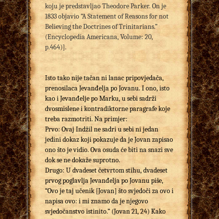
koju je predstavljao Theodore Parker. On je
1833 objavio “A Statement of Reasons for not
Believing the Doctrines of Trinitarians.”
(Encyclopedia Americana, Volume: 20,
p.464)].
Isto tako nije tačan ni lanac pripovjedača,
prenosilaca Jevanđelja po Jovanu. I ono, isto
kao i Jevanđelje po Marku, u sebi sadrži
dvosmislene i kontradiktorne paragrafe koje
treba razmotriti. Na primjer:
Prvo: Ovaj Indžil ne sadri u sebi ni jedan
jedini dokaz koji pokazuje da je Jovan zapisao
ono što je vidio. Ova osuda će biti na snazi sve
dok se ne dokaže suprotno.
Drugo: U dvadeset četvrtom stihu, dvadeset
prvog poglavlja Jevanđelja po Jovanu piše,
“Ovo je taj učenik [Jovan] što svjedoči za ovo i
napisa ovo: i mi znamo da je njegovo
svjedočanstvo istinito.” (Jovan 21, 24) Kako