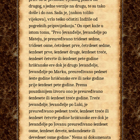
drugog, s jedne verzije na drugu, te su tako
došle i do nas. Sada je, [nakon toliko
vijekova], vrlo teško očistiti Indžile od
pogrešnih pripovijedanja.” On opet kaže u
istom tomu, “Prvo Jevanđelje, Jevanđelje po
Mateju, je preuređivano trideset sedme,
trideset osme, četrdeset prve, četrdeset sedme,
šezdeset prve, šezdeset druge, šezdeset treće,
šezdeset četvrte ili šezdeset pete godine
hrišćanske ere dok je drugo Jevanđelje,
Jevanđelje po Marku, preuređivano pedeset
šeste godine hrišćanske ere ili neke godine
prije šezdeset pete godine. Prema
pouzdanijem izvoru ono je preuređivano
šezdesete ili šezdeset treće godine. Treće
jevanđelje, Jevanđelje po Luki, je
preuređivano pedeset treće, šezdeset treće ili
šezdeset četvrte godine hrišćanske ere dok je
Jevanđelje po Jovanu preuređivano šezdeset
osme, šezdeset devete, sedamdesete ili
devedeset osme godine.” Nema ni dokumenata