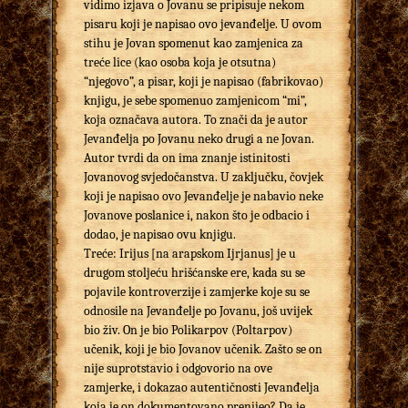
vidimo izjava o Jovanu se pripisuje nekom
pisaru koji je napisao ovo jevanđelje. U ovom
stihu je Jovan spomenut kao zamjenica za
treće lice (kao osoba koja je otsutna)
“njegovo”, a pisar, koji je napisao (fabrikovao)
knjigu, je sebe spomenuo zamjenicom “mi”,
koja označava autora. To znači da je autor
Jevanđelja po Jovanu neko drugi a ne Jovan.
Autor tvrdi da on ima znanje istinitosti
Jovanovog svjedočanstva. U zaključku, čovjek
koji je napisao ovo Jevanđelje je nabavio neke
Jovanove poslanice i, nakon što je odbacio i
dodao, je napisao ovu knjigu.
Treće: Irijus [na arapskom Ijrjanus] je u
drugom stoljeću hrišćanske ere, kada su se
pojavile kontroverzije i zamjerke koje su se
odnosile na Jevanđelje po Jovanu, još uvijek
bio živ. On je bio Polikarpov (Poltarpov)
učenik, koji je bio Jovanov učenik. Zašto se on
nije suprotstavio i odgovorio na ove
zamjerke, i dokazao autentičnosti Jevanđelja
koja je on dokumentovano prenijeo? Da je