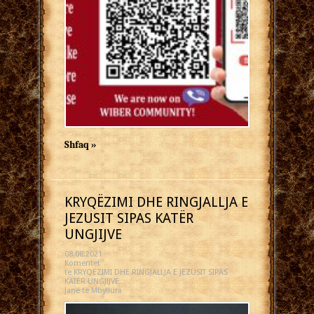
Shfaq »
KRYQËZIMI DHE RINGJALLJA E
JEZUSIT SIPAS KATËR
UNGJIJVE
08.08.2021
Komentet
te KRYQËZIMI DHE RINGJALLJA E JEZUSIT SIPAS
KATËR UNGJIJVE
Janë të Mbyllura