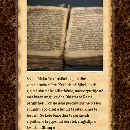
Senad Maku Po të shikohet jeta dhe
veprimtaria e Jezu Krishtit në Bibel, do të
gjejmë shumë kundërthënie, mospërputhje në
mes katër ungjijve dhe Dhjatës së Re në
përgjithësi. Por ne jemi përcaktuar në pjesën
e fundit, apo ditët e fundit të jetës, kinse të
Jezusit. Në këtë temë dua të përmendi
rrjedhen e kryqëzimit deri tek ringjallja e
Jezusit ...
Shfaq »