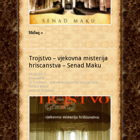
Shfaq »
Trojstvo – vjekovna misterija
hriscanstva – Senad Maku
01.03.2021
Komentet
te Trojstvo – vjekovna misterija hriscanstva –
Senad Maku
Janë të Mbyllura