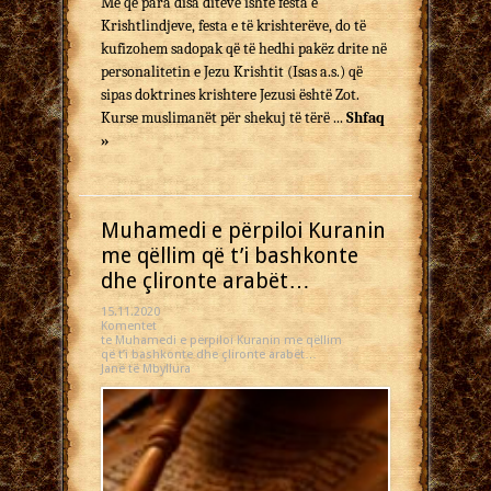
Me që para disa ditëve ishte festa e
Krishtlindjeve, festa e të krishterëve, do të
kufizohem sadopak që të hedhi pakëz drite në
personalitetin e Jezu Krishtit (Isas a.s.) që
sipas doktrines krishtere Jezusi është Zot.
Kurse muslimanët për shekuj të tërë ...
Shfaq
»
Muhamedi e përpiloi Kuranin
me qëllim që t’i bashkonte
dhe çlironte arabët…
15.11.2020
Komentet
te Muhamedi e përpiloi Kuranin me qëllim
që t’i bashkonte dhe çlironte arabët…
Janë të Mbyllura