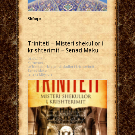
Shfaq »
Triniteti – Misteri shekullor i
krishterimit – Senad Maku
01.03.2021
Komentet
te Triniteti – Misteri shekullor i krishterimit –
Senad Maku
Janë të Mbyllura