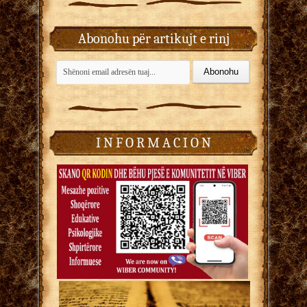
Abonohu për artikujt e rinj
I N F O R M A C I O N