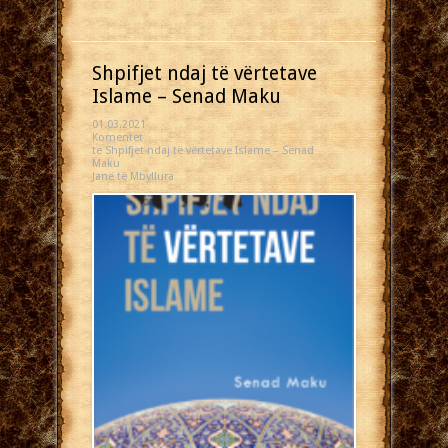
Shpifjet ndaj të vërtetave
Islame – Senad Maku
01.03.2021
Komentet
te Shpifjet ndaj të vërtetave Islame – Senad
Maku
Janë të Mbyllura