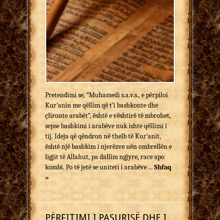
Pretendimi se, “Muhamedi s.a.v.s., e përpiloi
Kur’anin me që­llim që t’i bashkonte dhe
çlironte arabët”, është e vë­sh­tirë të mbrohet,
sepse bashkimi i arabëve nuk ishte qëllimi i
tij. Ideja që qëndron në thelb të Kur’anit,
është një ba­sh­kim i njerëzve nën ombrellën e
ligjit të Allahut, pa dallim ngjyre, race apo
kombi. Po të jetë se uniteti i arabëve ...
Shfaq
»
PËRFITIMI I PASURISË DHE I