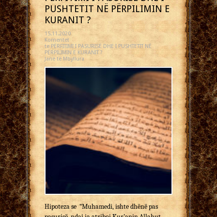
PUSHTETIT NË PËRPILIMIN E
KURANIT ?
15.11.2020
Komentet
te PËRFITIMI I PASURISË DHE I PUSHTETIT NË
PËRPILIMIN E KURANIT ?
Janë të Mbyllura
Hipoteza se “Muhamedi, ishte dhë­në pas
pasurisë, ndaj ia atriboi Kur’anin Allahut