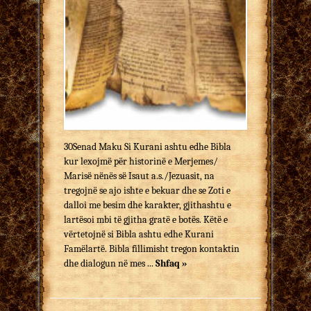
30Senad Maku Si Kurani ashtu edhe Bibla
kur lexojmë për historinë e Merjemes/
Marisë nënës së Isaut a.s./Jezuasit, na
tregojnë se ajo ishte e bekuar dhe se Zoti e
dalloi me besim dhe karakter, gjithashtu e
lartësoi mbi të gjitha gratë e botës. Këtë e
vërtetojnë si Bibla ashtu edhe Kurani
Famëlartë. Bibla fillimisht tregon kontaktin
dhe dialogun në mes ...
Shfaq »