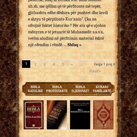
xh.sh. me qëllim që të përfitonte më tepër,
gjithashtu edhe dëshira për pushtet dhe lavdi
e shtyu të përpilonte Kur’anin”. Çka na
ofrojnë faktet historike ? Për ata që e njohin
mënyren e të jetuarit të Muhamedit s.a.v.s.,
vetëm aludimi në përfitimin material është
një ofendim i rë­ndë. ...
Shfaq »
1
2
3
4
5
»
...
Faqja 1 prej 6
Fund »
BIBLA
BIBLA
BIBLA
KURANI
KATOLIKE
PROTESTANTE
D.JEHOVAIT
FAMËLARTË