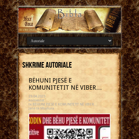
Shkrime autoriale
BËHUNI PJESË E
KOMUNITETIT NË VIBER…
29.04.2025
Komentet
te BËHUNI PJESË E KOMUNITETIT NË VIBER…
Janë të Mbyllura