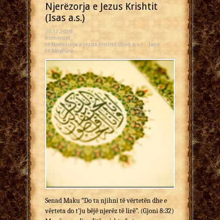
Njerëzorja e Jezus Krishtit
(Isas a.s.)
30.12.2020
Komentet
te Njerëzorja e Jezus Krishtit (Isas a.s.)
Janë
të Mbyllura
Senad Maku “Do ta njihni të vërtetën dhe e
vërteta do t’ju bëjë njerëz të lirë”. (Gjoni 8:32)