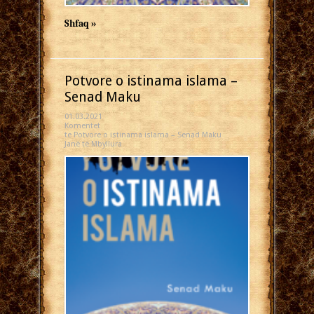
Shfaq »
Potvore o istinama islama –
Senad Maku
01.03.2021
Komentet
te Potvore o istinama islama – Senad Maku
Janë të Mbyllura