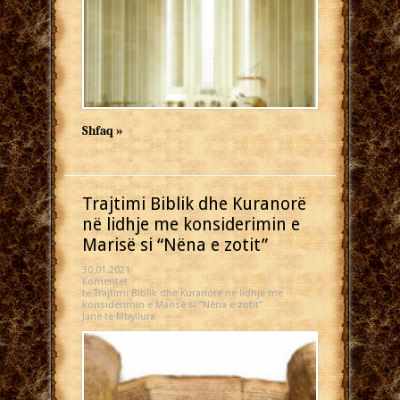
Shfaq »
Trajtimi Biblik dhe Kuranorë
në lidhje me konsiderimin e
Marisë si “Nëna e zotit”
30.01.2021
Komentet
te Trajtimi Biblik dhe Kuranorë në lidhje me
konsiderimin e Marisë si “Nëna e zotit”
Janë të Mbyllura