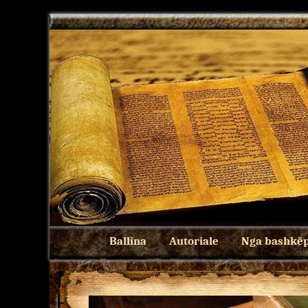
Ballina
Autoriale
Nga bashkëp