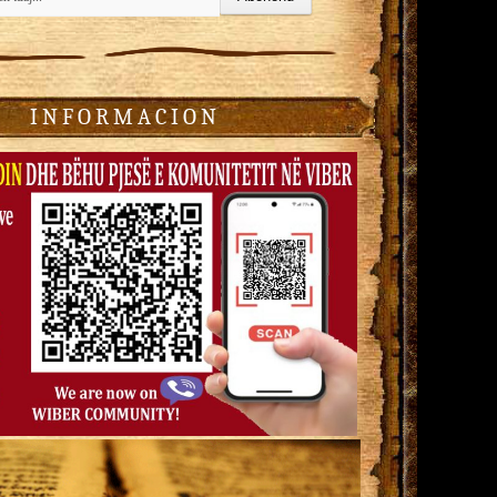
I N F O R M A C I O N