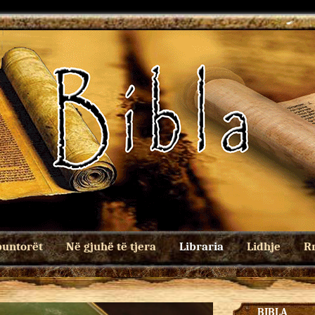
untorët
Në gjuhë të tjera
Libraria
Lidhje
Rr
BIBLA