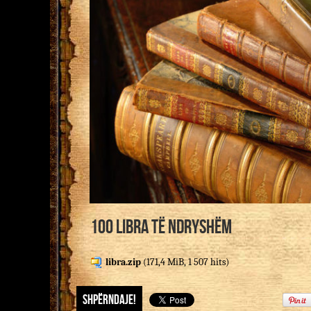
100 Libra të ndryshëm
libra.zip
(171,4 MiB, 1 507 hits)
Shpërndaje!