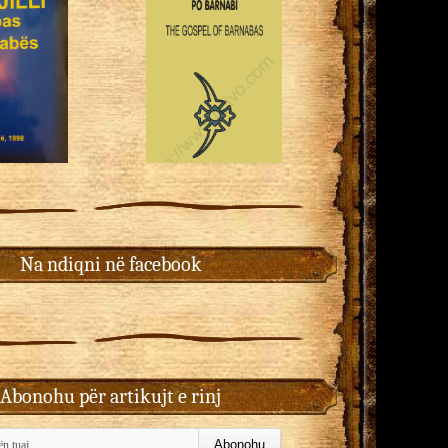
Na ndiqni në facebook
Abonohu për artikujt e rinj