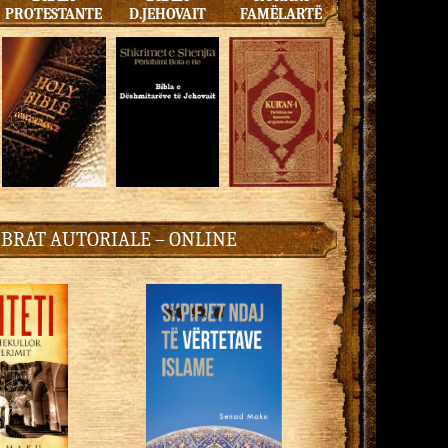
PROTESTANTE
D.JEHOVAIT
FAMËLARTË
IBRAT AUTORIALE – ONLINE