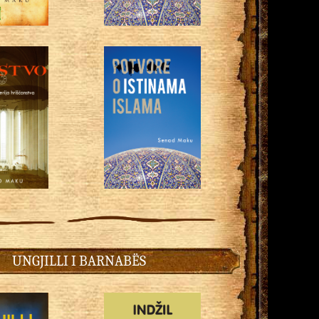
UNGJILLI I BARNABËS