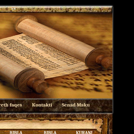
eth faqes
Kontakti
Senad Maku
BIBLA
BIBLA
KURANI