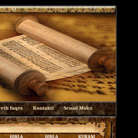
eth faqes
Kontakti
Senad Maku
BIBLA
BIBLA
KURANI