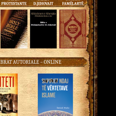
PROTESTANTE
D.JEHOVAIT
FAMËLARTË
IBRAT AUTORIALE – ONLINE