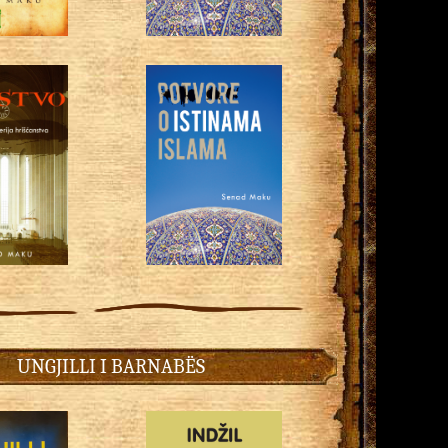
UNGJILLI I BARNABËS