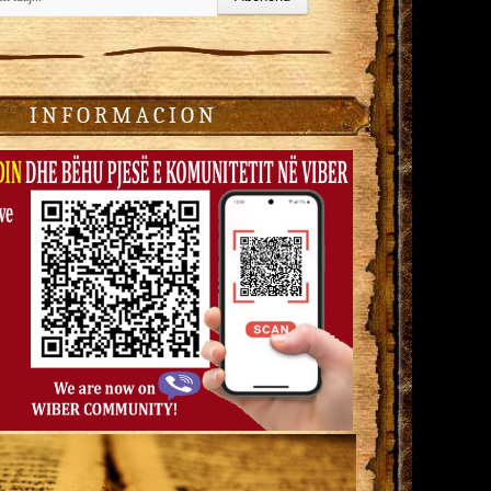
I N F O R M A C I O N