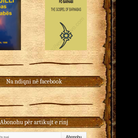
Na ndiqni në facebook
Abonohu për artikujt e rinj