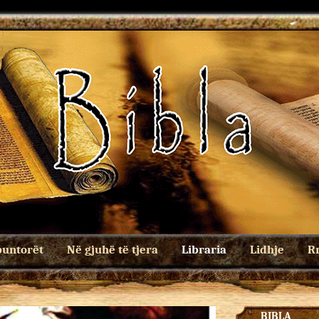
untorët
Në gjuhë të tjera
Libraria
Lidhje
Rr
BIBLA