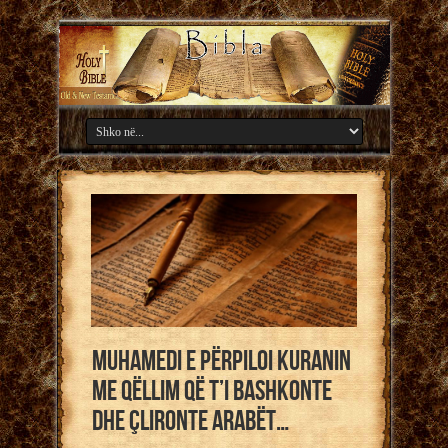
Muhamedi e përpiloi Kuranin
me qëllim që t’i bashkonte
dhe çlironte arabët…