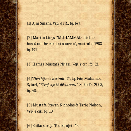
[1]
Ajni Sinani,
Vep. e cit.
, fq. 147.
[2]
Martin Lings, “MUHAMMAD, his life
based on the earliest sources”, Australia 1983,
fq. 191.
[3]
Hamza Mustafa Nijazi,
Vep. e cit.
, fq. 32.
[4]
“Nen hijen e Besimit- 2”
, fq. 146; Muhamed
Sytari,
“Përpjekje të dështuara”
, Shkodër 2003,
fq. 40.
[5]
Mustafa Steven Nicholas & Tariq Nelson,
Vep. e cit.
, fq. 10.
[6]
Shiko sureja Teube, ajeti 43.