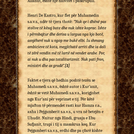
Allahut, është një naivitet i paskrupull.
Henri De Kastro, kur flet për Muhamedin
s.a.v.s., ndër të tjera thotë:
“Nuk qe i dhënë pas
stolive të kësaj bote dhe nuk ishte koprac. Ishte
i përmbajtur dhe derisa u largua nga kjo botë,
asnjëherë nuk u ngop me bukë elbi. Iu shmang
ambicieve të kota, megjithatë arriti dhe ia doli
të zërë vendin më të lartë në vendet arabe. Por,
ai nuk u dha pas totalitarizmit. Nuk pati fron,
ministri dhe as gradë”.
[1]
Faktet e tjera që hedhin poshtë tezën se
Muhamedi s.a.v.s., është autor i Kur’anit,
është se vetë Muhamedi s.a.v.s., ko­rigjohet
nga Kur’ani për veprimet e tij. Për këtë
mjafton të përmendet rasti kur Hamza r.a.,
axha i Pejgamberit s.a.v.s., u vra në betejën e
Uhudit. Nxitur nga Hindi, gruaja e Ebu
Sufjanit, trupi i tij u masakrua keq. Kur
Pejgamberi s.a.v.s., erdhi dhe pa çfarë kishte