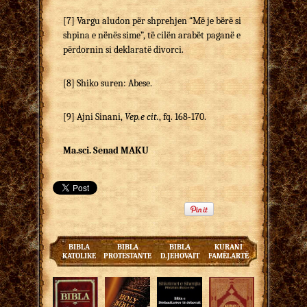
[7]
Vargu aludon për shprehjen “Më je bërë si
shpina e nënës sime”, të cilën arabët paganë e
përdornin si deklaratë divorci.
[8]
Shiko suren: Abese.
[9]
Ajni Sinani,
Vep.e cit.
, fq. 168-170.
Ma.sci. Senad MAKU
BIBLA
BIBLA
BIBLA
KURANI
KATOLIKE
PROTESTANTE
D.JEHOVAIT
FAMËLARTË