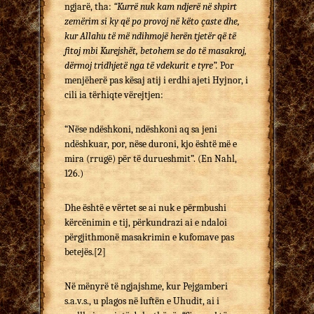
ngjarë, tha:
“Kurrë nuk kam ndjerë në shpirt
zemërim si ky që po provoj në këto çaste dhe,
kur Allahu të më ndihmojë herën tjetër që të
fitoj mbi Kurejshët, betohem se do të masakroj,
dërmoj tridhjetë nga të vdekurit e tyre”.
Por
menjëherë pas kësaj atij i erdhi ajeti Hyjnor, i
cili ia tërhiqte vërejtjen:
“Nëse ndëshkoni, ndëshkoni aq sa jeni
ndëshkuar, por, nëse duroni, kjo është më e
mira (rrugë) për të durueshmit”. (En Nahl,
126.)
Dhe është e vërtet se ai nuk e përmbushi
kërcënimin e tij, përkundrazi ai e ndaloi
përgjithmonë masakrimin e ku­fomave pas
betejës.
[2]
Në mënyrë të ngjajshme, kur Pejgamberi
s.a.v.s., u pla­gos në luftën e Uhudit, ai i