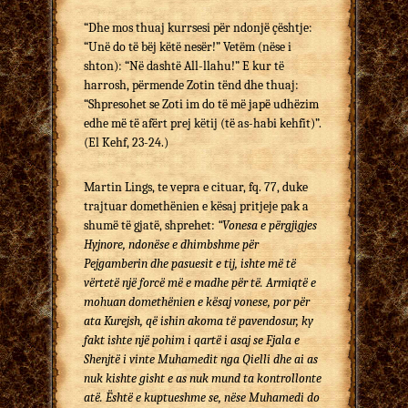
“Dhe mos thuaj kurrsesi për ndonjë çështje:
“Unë do të bëj këtë nesër!” Vetëm (nëse i
shton): “Në dashtë All-llahu!” E kur të
harrosh, përmende Zotin tënd dhe thuaj:
“Shpresohet se Zoti im do të më japë udhëzim
edhe më të afërt prej këtij (të as-habi kehfit)”.
(El Kehf, 23-24.)
Martin Lings, te vepra e cituar, fq. 77, duke
trajtuar do­methënien e kësaj pritjeje pak a
shumë të gjatë, shprehet:
“Vonesa e përgjigjes
Hyjnore, ndonëse e dhimbshme për
Pejgamberin dhe pasuesit e tij, ishte më të
vërtetë një forcë më e madhe për të. Armiqtë e
mohuan domethënien e kësaj vonese, por për
ata Kurejsh, që ishin akoma të pave­ndo­sur, ky
fakt ishte një pohim i qartë i asaj se Fjala e
Shenjtë i vinte Muhamedit nga Qielli dhe ai as
nuk kishte gisht e as nuk mund ta kontrollonte
atë. Është e kuptueshme se, nëse Muhamedi do