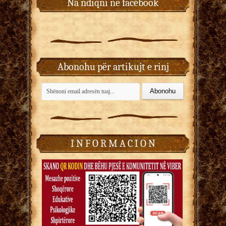
Na ndiqni në facebook
Abonohu për artikujt e rinj
I N F O R M A C I O N