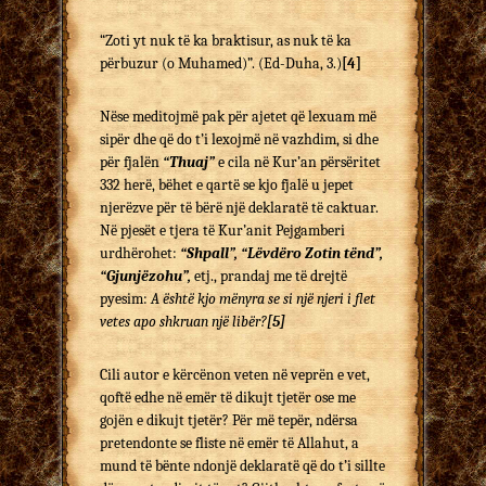
“Zoti yt nuk të ka braktisur, as nuk të ka
përbuzur (o Muhamed)”. (Ed-Duha, 3.)
[4]
Nëse meditojmë pak për ajetet që lexuam më
sipër dhe që do t’i lexojmë në vazhdim, si dhe
për fjalën
“Thuaj”
e cila në Kur’an përsëritet
332 herë, bëhet e qartë se kjo fjalë u jepet
njerëzve për të bërë një deklaratë të caktuar.
Në pjesët e tjera të Kur’anit Pejgamberi
urdhërohet:
“Shpall”, “Lëvdëro Zotin tënd”,
“Gjunjëzohu”,
etj., prandaj me të drejtë
pyesim:
A është kjo mënyra se si një njeri i flet
vetes apo shkruan një libër?
[5]
Cili autor e kërcënon veten në veprën e vet,
qoftë edhe në emër të dikujt tjetër ose me
gojën e dikujt tjetër? Për më tepër, ndërsa
pretendonte se fliste në emër të Allahut, a
mund të bënte ndonjë deklaratë që do t’i sillte