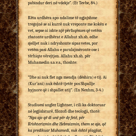
pabindur deri në vdekje”. (Et Tevbe, 84.)
Këta urdhëra apo ndalime të ngjajshme
tregojnë se ai kurrë nuk vreponte me kokën e
vet, sepse ai ishte një për­fa­qësues që vetëm
zbatonte urdhërat e Allahut xh.sh. edhe
sjelljet nuk i ndryshonte sipas vetes, por
vetëm pasi Allahu e paralajmëronte ose i
tërhiqte vërejtjen. Allahu xh.sh. për
Muhamedin s.a.v.s., thoshte:
“Dhe ai nuk flet nga mendja (dëshira) e tij. Ai
(Kur’ani) nuk është tjetër pos Shpallje
hyjnore që i shpallet atij”. (En Nexhm, 3-4.)
Studiuesi anglez Lightner, i cili ka doktoruar
në legji­slaturë, filozofi dhe teologji, thotë:
“Nga ajo që di unë për dy fetë, për
Krishterizmin dhe Hebraizmin, them se ajo, që
ka predikuar Muhamedi, nuk është plagjiat,