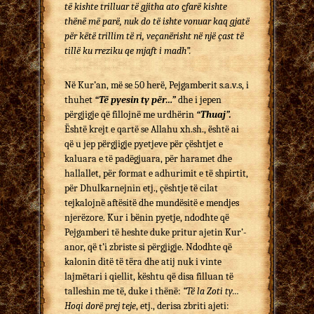
të kishte trilluar të gjitha ato çfarë kishte
thënë më parë, nuk do të ishte vonuar kaq gjatë
për këtë trillim të ri, veçanërisht në një çast të
tillë ku rreziku qe mjaft i madh”.
Në Kur’an, më se 50 herë, Pejgamberit s.a.v.s, i
thuhet
“Të py­esin ty për…”
dhe i jepen
përgjigje që fillojnë me urdhërin
“Thuaj”.
Është krejt e qartë se Allahu xh.sh., është ai
që u jep për­gjigje pyetjeve për çështjet e
kaluara e të padëgjuara, për haramet dhe
hallallet, për format e adhurimit e të shpi­r­tit,
për Dhulkarnejnin etj., çështje të cilat
tejkalojnë aftë­sitë dhe mundësitë e mendjes
njerëzore. Kur i bënin pyetje, ndodhte që
Pejgamberi të heshte duke pritur ajetin Kur’­
a­nor, që t’i zbriste si përgjigje. Ndodhte që
kalonin ditë të tëra dhe atij nuk i vinte
lajmëtari i qiellit, kështu që disa fi­lluan të
talleshin me të, duke i thënë:
“Të la Zoti ty…
Hoqi dorë prej teje
, etj., derisa zbriti ajeti: