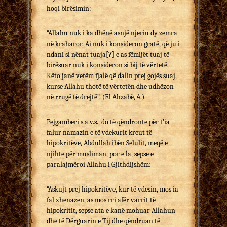
hoqi birësimin:
“Allahu nuk i ka dhënë asnjë njeriu dy zemra
në kraharor. Ai nuk i konsideron gratë, që ju i
ndani si nënat tuaja
[7]
e as fëmijët tuaj të
birësuar nuk i konsideron si bij të vërtetë.
Këto janë vetëm fjalë që dalin prej gojës suaj,
kurse Allahu thotë të vërtetën dhe udhëzon
në rrugë të drejtë”. (El Ahzabë, 4.)
Pejgamberi s.a.v.s., do të qëndronte për t’ia
falur na­mazin e të vdekurit kreut të
hipokritëve, Abdullah ibën Selulit, meqë e
njihte për musliman, por e la, sepse e
paralajmëroi Allahu i Gjithdijshëm:
“Askujt prej hipokritëve, kur të vdesin, mos ia
fal xhenazen, as mos rri afër varrit të
hipokritit, sepse ata e kanë mohuar Allahun
dhe të Dërguarin e Tij dhe qëndruan të