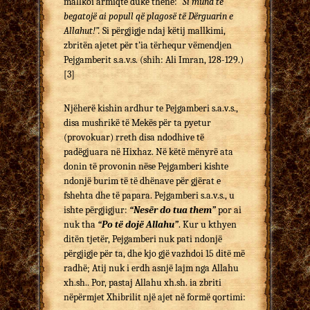
mallkoi armiqtë duke thënë:
“Si mund të
begatojë ai popull që plagosë të Dërguarin e
Allahut!”.
Si përgjigje ndaj këtij mallkimi,
zbritën ajetet për t’ia tërhequr vëmendjen
Pejgamberit s.a.v.s. (shih: Ali Imran, 128-129.)
[3]
Njëherë kishin ardhur te Pejgamberi s.a.v.s.,
disa mu­sh­rikë të Mekës për ta pyetur
(provokuar) rreth disa ndo­dhive të
padëgjuara në Hixhaz. Në këtë mënyrë ata
donin të provonin nëse Pejgamberi kishte
ndonjë burim të të dhë­nave për gjërat e
fshehta dhe të papara. Pejgamberi s.a.v.s., u
ishte përgjigjur:
“Nesër do tua them”
por ai
nuk tha
“Po të dojë Allahu”
. Kur u kthyen
ditën tjetër, Pejgamberi nuk pati ndonjë
përgjigje për ta, dhe kjo gjë vazhdoi 15 ditë më
radhë; Atij nuk i erdh asnjë lajm nga Allahu
xh.sh.. Por, pastaj Allahu xh.sh. ia zbriti
nëpërmjet Xhibrilit një ajet në formë qortimi: