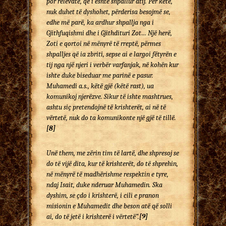
por relevatë, që i është shpallur atij. Për këtë,
nuk duhet të dyshohet, përderisa besojmë se,
edhe më parë, ka ardhur shpallja nga i
Gjithfuqishmi dhe i Gjithdituri Zot… Një herë,
Zoti e qortoi në mënyrë të rreptë, përmes
shpalljes që ia zbriti, sepse ai e largoi fëtyrën e
tij nga një njeri i verbër var­fa­njak, në kohën kur
ishte duke biseduar me parinë e pasur.
Muhamedi a.s., këtë gjë (këtë rast), ua
komunikoj njerëzve. Sikur të ishte mashtrues,
ashtu siç pretendojnë të krish­terët, ai në të
vërtetë, nuk do ta komunikonte një gjë të tillë.
[8]
Unë them, me zërin tim të lartë, dhe shpresoj se
do të vijë dita, kur të krishterët, do të shprehin,
në mënyrë të madhërishme respektin e tyre,
ndaj Isait, duke nderuar Muhamedin. Ska
dyshim, se çdo i krishterë, i cili e pranon
misionin e Muhamedit dhe beson atë që solli
ai, do të jetë i krishterë i vërtetë”.
[9]