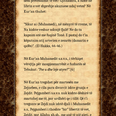
dëm pre­te­ndi­mit të vet? Gjithashtu, a fuste në
librin e vet shprehje akuzuese ndaj vetes? Në
Kur’an thuhet:
“Sikur ai (Muhamedi), në mënyrë të rreme, të
Na kishte veshur ndonjë fjalë! Ne do ta
kapnim atë me fuqinë Tonë. E pastaj do t’ia
kë­putnim atij arterien e zemrës (damarin e
qafës)”. (El Hakka, 44-46.)
Në Kur’an Muhamedit s.a.v.s., i tërhiqet
vërejtja për mospjesmarrësit e fushatës së
Tebukut:
“Pse u dhe leje atyre?”
.
[6]
Në Kur’an tregohet për martesën me
Zejneben, e cila para divorcit ishte gruaja e
Zejdit. Pejgamberi s.a.v.s. nuk kishte dëshirë të
martohej me të, por urdhëri qe i tillë. Që t’i
tregonte se Zejdi nuk ishtë djali i Muhamedit
a.s., Pej­gamberi i thoshte “bir” libertit të vet,
Zejdit, por Allahu xh.sh., me anë të një ajeti, e