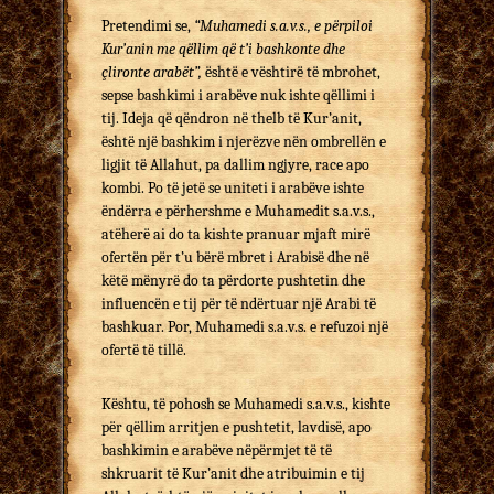
Pretendimi se,
“Muhamedi s.a.v.s., e përpiloi
Kur’anin me që­llim që t’i bashkonte dhe
çlironte arabët”,
është e vë­sh­tirë të mbrohet,
sepse bashkimi i arabëve nuk ishte qëllimi i
tij. Ideja që qëndron në thelb të Kur’anit,
është një ba­sh­kim i njerëzve nën ombrellën e
ligjit të Allahut, pa dallim ngjyre, race apo
kombi. Po të jetë se uniteti i arabëve ishte
ëndërra e përhershme e Muhamedit s.a.v.s.,
atëherë ai do ta kishte pranuar mjaft mirë
ofertën për t’u bërë mbret i Ara­bi­së dhe në
këtë mënyrë do ta përdorte pushtetin dhe
influ­encën e tij për të ndërtuar një Arabi të
bashkuar. Por, Muhamedi s.a.v.s. e refuzoi një
ofertë të tillë.
Kështu, të pohosh se Muhamedi s.a.v.s., kishte
për qëllim arritjen e pu­shtetit, lavdisë, apo
bashkimin e arabëve nëpërmjet të të
shkruarit të Kur’anit dhe atribuimin e tij