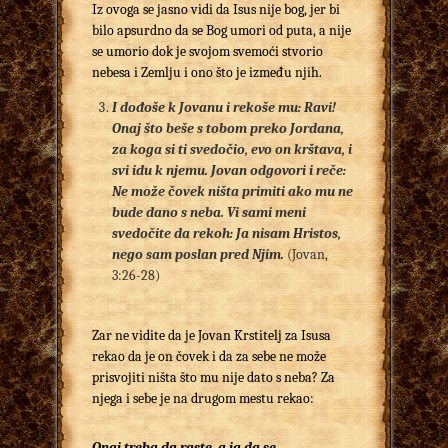
Iz ovoga se jasno vidi da Isus nije bog, jer bi
bilo apsurdno da se Bog umori od puta, a nije
se umorio dok je svojom svemoći stvorio
nebesa i Zemlju i ono što je između njih.
I dođoše k Jovanu i rekoše mu: Ravi!
Onaj što beše s tobom preko Jordana,
za koga si ti svedočio, evo on krštava, i
svi idu k njem
u. Jovan odgovori i reče:
Ne može čovek ništa primiti ako mu ne
bude dano s neba. Vi sami meni
svedočite da rekoh: Ja nisam Hristos,
nego sam poslan pred Njim.
(Jovan,
3:26-28)
Zar ne vidite da je Jovan Krstitelj za Isusa
rekao da je on čovek i da za sebe ne može
prisvojiti ništa što mu nije dato s neba? Za
njega i sebe je na drugom mestu rekao:
Onaj treba da raste, a ja da se