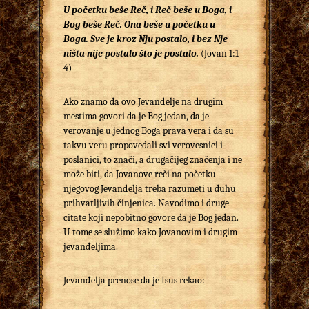
U početku beše Reč, i Reč beše u Boga, i
Bog beše Reč.
Ona beše u početku u
Boga.
Sve je kroz Nju postalo, i bez Nje
ništa nije postalo što je postalo.
(Jovan 1:1-
4)
Ako znamo da ovo Jevanđelje na drugim
mestima govori da je Bog jedan, da je
verovanje u jednog Boga prava vera i da su
takvu veru propovedali svi verovesnici i
poslanici, to znači, a drugačijeg značenja i ne
može biti, da Jovanove reči na početku
njegovog Jevanđelja treba razumeti u duhu
prihvatljivih činjenica. Navodimo i druge
citate koji nepobitno govore da je Bog jedan.
U tome se služimo kako Jovanovim i drugim
jevanđeljima.
Jevanđelja prenose da je Isus rekao: