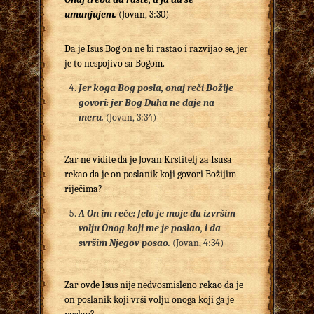
umanjujem.
(Jovan, 3:30)
Da je Isus Bog on ne bi rastao i razvijao se, jer
je to nespojivo sa Bogom.
Jer koga Bog posla, onaj reči Božije
govori: jer Bog Duha ne daje na
meru.
(Jovan, 3:34)
Zar ne vidite da je Jovan Krstitelj za Isusa
rekao da je on poslanik koji govori Božijim
riječima?
A On im reče: Jelo je moje da izvršim
volju Onog koji me je poslao, i da
svršim Njegov posao.
(Jovan, 4:34)
Zar ovde Isus nije nedvosmisleno rekao da je
on poslanik koji vrši volju onoga koji ga je