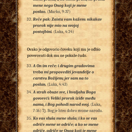
mene nego Onog koji je mene
poslao.
(Marko, 9:37)
Reče pak: Zaista vam kažem: nikakav
prorok nije mio na svojoj
postojbini.
(Luka, 4:24)
Ovako je odgovorio čoveku koji mu je odbio
poverovati dok mu ne pokaže čudo.
A On im reče: i drugim gradovima
treba mi propovediti jevanđelje o
carstvu Božijem; jer sam na to
poslan.
(Luka, 4:43)
A strah obuze sve, i hvaljahu Boga
govoreći: Veliki prorok iziđe među
nama, i Bog pohodi narod svoj.
(Luka,
7:16) Tj. Bog je hteo dobro svome narodu.
Ko vas sluša mene sluša; i ko se vas
odriče mene se odriče; a ko se mene
odriče, odriče se Onog koji je mene