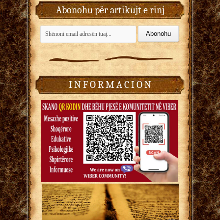
Abonohu për artikujt e rinj
I N F O R M A C I O N