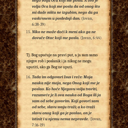
nego volju Oca koji me posla.
A ovo je
volja Oca koji me posla da od onog što
mi dade ništa ne izgubim, nego da ga
vaskrsnem u poslednji dan.
(Jovan,
6:38-39)
Niko ne može doći k meni ako ga ne
dovuče Otac koji me posla.
(Jovan, 6:44)
Tj. Bog upućuje na pravi put, a ja sam samo
njegov rob i poslanik i ja nikog ne mogu
uputiti, ako ga Bog ne uputi.
Tada im odgovori Isus i reče: Moja
nauka nije moja, nego Onog koji me je
poslao.
Ko hoće Njegovu volju tvoriti,
razumeće je li ova nauka od Boga ili ja
sam od sebe govorim. Koji govori sam
od sebe, slavu svoju traži; a ko traži
slavu onog koji ga je poslao, on je
istinit i u njemu nema nepravde.
(Jovan,
7:16-19)