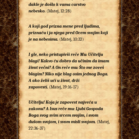
dakle je došlo k vama carstvo
nebesko.
(Matej, 12:28)
A koji god prizna mene pred ljudima,
priznaću i ja njega pred Ocem svojim koji
je na nebesima.
(Matej, 10:32)
I gle, neko pristupivši reče Mu: Učitelju
blagi! Kakvo ću dobro da učinim da imam
život večni? A On reče mu: Što me zoveš
blagim? Niko nije blag osim jednog Boga.
A ako želiš ući u život, drži
zapovesti.
(Matej, 19:16-17)
Učitelju! Koja je zapovest najveća u
zakonu?
A Isus reče mu: Ljubi Gospoda
Boga svog svim srcem svojim, i svom
dušom svojom, i svom misli svojom.
(Matej,
22:36-37)