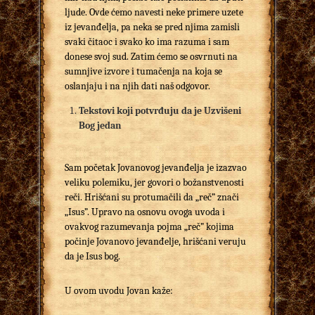
ljude. Ovde ćemo navesti neke primere uzete
iz jevanđelja, pa neka se pred njima zamisli
svaki čitaoc i svako ko ima razuma i sam
donese svoj sud. Zatim ćemo se osvrnuti na
sumnjive izvore i tumačenja na koja se
oslanjaju i na njih dati naš odgovor.
Tekstovi koji potvrđuju da je Uzvišeni
Bog jedan
Sam početak Jovanovog jevanđelja je izazvao
veliku polemiku, jer govori o božanstvenosti
reči. Hrišćani su protumačili da „reč” znači
„Isus”. Upravo na osnovu ovoga uvoda i
ovakvog razumevanja pojma „reč” kojima
počinje Jovanovo jevanđelje, hrišćani veruju
da je Isus bog.
U ovom uvodu Jovan kaže: