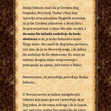
Božija Jednoća znači da je Uzvišeni Bog
Gospodar, Stvoritelj, Vladar i Onaj koji
upravlja svim pitanjima Njegovih stvorenja,
da je On Uzvišeni jedinstven u Svom Biću i
Svojim svojstvima u čemu Mu niko ne sliči,
i
da samo On istinski zaslužuje da bude
obožavan
te da je svako božanstvo mimo
Njega lažno. Ovo znači da Bog nema partnera,
niti sina, da je on Stvoritelj svega, i da jedino
On zaslužuje da Ga obožavamo. Ko umre na
nečemu drugom mimo ovog uverenja i
postupanja po njemu, biće večno u Pakao.
Neverovatno, ali jevanđelja potvrđuju Božiju
Jednoću…
U Novom zavetu se nalaze mnogobrojni
tekstovi koji jasno govore i potvrđuju da je
Bog jedan, da On nema sudruga i da je Iususa,
mir nad njim, poslao kao poslanika da uputi