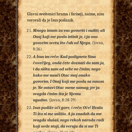
Glavni sveštenici hrama i fariseji, naime, nisu
verovali da je Isus poslanik.
Mnogo imam za vas govoriti i suditi; ali
Onaj koji me posla istinit je, i ja ono
govorim svetu što čuh od Njega.
(Jovan,
8:26)
A Isus im reče: Kad podignete Sina
čovečijeg, onda ćete doznati da sam ja,
i da ništa sam od sebe ne činim; nego
kako me nauči Otac moj onako
govorim.
I Onaj koji me posla sa mnom
je. Ne ostavi Otac mene samog; jer ja
svagda činim šta je Njemu
ugodno.
(Jovan, 8:28-29)
Isus podiže oči gore, i reče: Oče! Hvala
Ti što si me uslišio. A ja znadoh da me
svagda slušaš; nego rekoh naroda radi
koji ovde stoji, da veruju da si me Ti