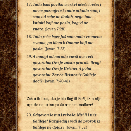
Tada Isus povika u crkvi učeći i reče: i
mene poznajete i znate otkuda sam; i
sam od sebe ne dođoh, nego ima
Istiniti koji me posla, kog vi ne
znate.
(Jovan 7:28)
Tada reče Isus: Još sam malo vremena
s vama, pa idem k Onome koji me
posla.
(Jovan, 7:33)
A mnogi od naroda čuvši ove reči
govorahu: Ovo je zaista prorok. Drugi
govorahu: Ovo je Hristos. A jedni
govorahu: Zar će Hristos iz Galileje
doći?
(Jovan, 7:40-41)
Zašto ih Isus, ako je bio Bog ili Božiji Sin nije
uputio na istinu pa da se ne mimoilaze?
Odgovoriše mu i rekoše: Nisi li i ti iz
Galileje? Razgledaj i vidi da prorok iz
Galileje ne dolazi.
(Jovan, 7:52)