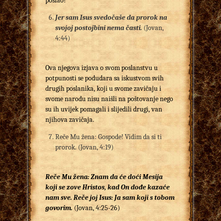
poslao?
Jer sam Isus svedočaše da prorok na
svojoj postojbini nema časti.
(Jovan,
4:44)
Ova njegova izjava o svom poslanstvu u
potpunosti se podudara sa iskustvom svih
drugih poslanika, koji u svome zavičaju i
svome narodu nisu naišli na poštovanje nego
su ih uvijek pomagali i slijedili drugi, van
njihova zavičaja.
Reče Mu žena: Gospode! Vidim da si ti
prorok. (Jovan, 4:19)
Reče Mu žena: Znam da će doći Mesija
koji se zove Hristos, kad On dođe kazaće
nam sve.
Reče joj Isus: Ja sam koji s tobom
govorim.
(Jovan, 4:25-26)