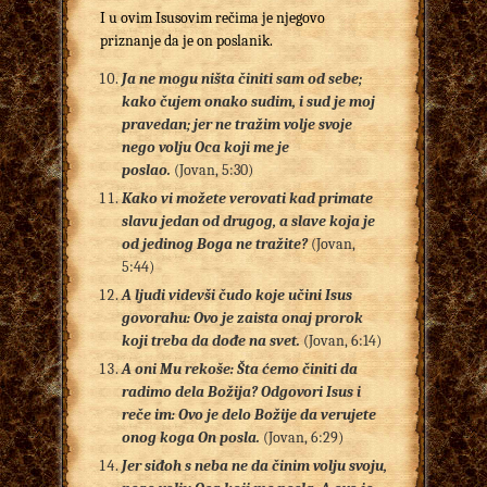
I u ovim Isusovim rečima je njegovo
priznanje da je on poslanik.
Ja ne mogu ništa činiti sam od sebe;
kako čujem onako sudim, i sud je moj
pravedan; jer ne tražim volje svoje
nego volju Oca koji me je
poslao.
(Jovan, 5:30)
Kako vi možete verovati kad primate
slavu jedan od drugog, a slave koja je
od jedinog Boga ne tražite?
(Jovan,
5:44)
A ljudi videvši čudo koje učini Isus
govorahu: Ovo je zaista onaj prorok
koji treba da dođe na svet.
(Jovan, 6:14)
A oni Mu rekoše: Šta ćemo činiti da
radimo dela Božija? Odgovori Isus i
reče im: Ovo je delo Božije da verujete
onog koga On posla.
(Jovan, 6:29)
Jer siđoh s neba ne da činim volju svoju,