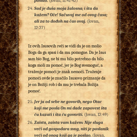
poslao.
(Jovan, 11:41-42)
Sad je duša moja žalosna; i šta da
kažem? Oče! Sačuvaj me od ovog časa;
ali za to dođoh na čas ovaj.
(Jovan,
12:27)
Iz ovih Isusovih reči se vidi da je on molio
Boga da ga spasi i da mu pomogne. Da je Isus
sam bio Bog, ne bi mu bilo potrebno da bilo
koga moli za pomoć, jer je Bog svemoguć, a
traženje pomoći je znak nemoći. Traženje
pomoći ovde je značilo Isusovo priznanje da
je on Božiji rob i da mu je trebala Božija
pomoć.
Jer ja od sebe ne govorih, nego Otac
koji me posla On mi dade zapovest šta
ću kazati i šta ću govoriti.
(Jovan, 12:49)
Zaista, zaista vam kažem: Nije sluga
veći od gospodara svog, niti je poslanik
veći od onog koji ga je poslao.
(Jovan,