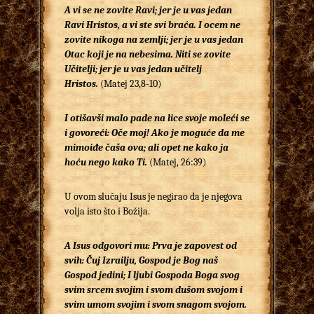
A vi se ne zovite Ravi; jer je u vas jedan
Ravi Hristos, a vi ste svi braća. I ocem ne
zovite nikoga na zemlji; jer je u vas jedan
Otac koji je na nebesima. Niti se zovite
Učitelji; jer je u vas jedan učitelj
Hristos.
(Matej 23,8-10)
I otišavši malo pade na lice svoje moleći se
i govoreći: Oče moj! Ako je moguće da me
mimoiđe čaša ova; ali opet ne kako ja
hoću nego kako Ti.
(Matej, 26:39)
U ovom slučaju Isus je negirao da je njegova
volja isto što i Božija.
A Isus odgovori mu: Prva je zapovest od
svih: Čuj Izrailju, Gospod je Bog naš
Gospod jedini; I ljubi Gospoda Boga svog
svim srcem svojim i svom dušom svojom i
svim umom svojim i svom snagom svojom.