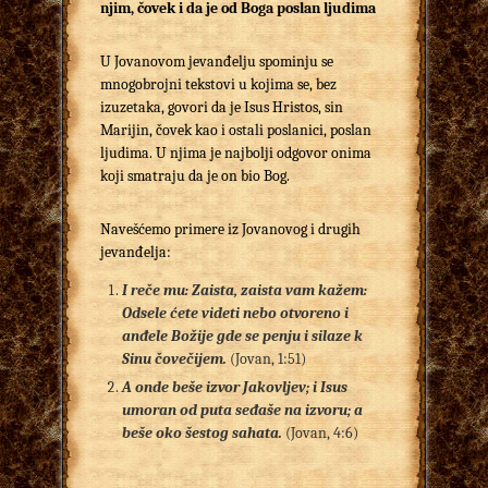
njim,
čovek i da je od
B
oga poslan ljudima
U Jovanovom jevanđelju spominju se
mnogobrojni tekstovi u kojima se, bez
izuzetaka, govori da je Isus Hristos, sin
Marijin, čovek kao i ostali poslanici, poslan
ljudima. U njima je najbolji odgovor onima
koji smatraju da je on bio Bog.
Navešćemo primere iz Jovanovog i drugih
jevanđelja:
I reče mu: Zaista, zaista vam kažem:
Odsele ćete videti nebo otvoreno i
anđele Božije gde se penju i silaze k
Sinu čovečijem.
(Jovan, 1:51)
A onde beše izvor Jakovljev; i Isus
umoran od puta seđaše na izvoru; a
beše oko šestog sahata.
(Jovan, 4:6)