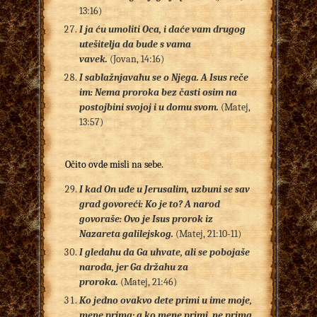
13:16)
I ja ću umoliti Oca, i daće vam drugog
utešitelja da bude s vama
vavek.
(Jovan, 14:16)
I sablažnjavahu se o Njega. A Isus reče
im: Nema proroka bez časti osim na
postojbini svojoj i u domu svom.
(Matej,
13:57)
Očito ovde misli na sebe.
I kad On uđe u Jerusalim, uzbuni se sav
grad govoreći: Ko je to? A narod
govoraše: Ovo je Isus prorok iz
Nazareta galilejskog.
(Matej, 21:10-11)
I gledahu da Ga uhvate, ali se pobojaše
naroda, jer Ga držahu za
proroka.
(Matej, 21:46)
Ko jedno ovakvo dete primi u ime moje,
mene prima; a ko mene primi, ne prima