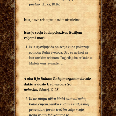
poslao.
(Luka, 10:16)
Isus je ove reči uputio svim učenicima.
Isus
je
svoja čuda pokazivao
B
ožijom
voljom i moći
Isus izjavljuje da on svoja čuda pokazuje
pomoću Duha Svetoga. Ovo se ne kosi sa
kur’anskim tekstom. Pogledaj šta se kaže u
Matejevom jevanđelju:
A ako li ja Duhom Božijim izgonim đavole,
dakle je došlo k vama carstvo
nebesko.
(Matej, 12:28)
Ja ne mogu ništa činiti sam od sebe;
kako čujem onako sudim, i sud je moj
pravedan; jer ne tražim volje svoje
nego volju Oca koji me je