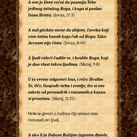
A ovo je život večni da poznaju Tebe
jedinog istinitog Boga, i koga si poslao
Isusa Hrista.
(Jovan, 17:3)
A sad gledate mene da ubijete, čoveka koji
vam istinu kazah koju čuh od Boga: Tako
Avraam nije činio.
(Jovan, 8:40)
A ljudi videći čudiše se, i hvališe Boga, koji
je dao vlast takvu ljudima.
(Matej, 9:8)
U to vreme odgovori Isus, i reče: Hvalim
Te, Oče, Gospode neba i zemlje, što si ovo
sakrio od premudrih i razumnih a kazao
si prostima.
(Matej, 11:25)
Ovde se govori o čudima čiji smisao nisu
razumeli svi ljudi.
A ako li ja Duhom Božijim izgonim đavole,