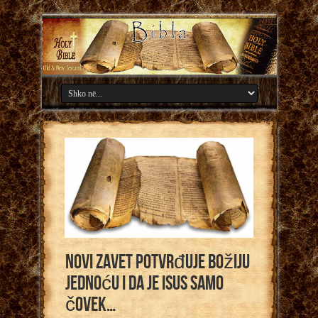
Novi zavet potvrđuje Božiju
Jednoću i da je Isus samo
čovek…