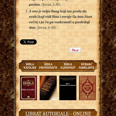
poslao.
(Jovan, 5:30)
A ovo je volja Onog koji me posla da
svaki koji vidi Sina i veruje Ga ima život
večni; i ja ću ga vaskrsnuti u poslednji
dan.
(Jovan, 6:40)
BIBLA
BIBLA
BIBLA
KURANI
KATOLIKE
PROTESTANTE
D.JEHOVAIT
FAMËLARTË
LIBRAT AUTORIALE – ONLINE