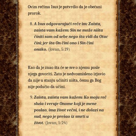
Ovim rečima Isus je potvrdio da je obećani
prorok.
A Isus odgovarajući reče im: Zaista,
zaista vam kažem: Sin ne može ništa
činiti sam od sebe nego šta vidi da Otac
čini; jer šta On čini ono i Sin čini
onako
.
(Jovan, 5:19)
Kao da je znao šta će se sve o njemu posle
njega govoriti. Zato je nedvosmisleno izjavio
da nije u stanju učiniti ništa, čemu ga Bog
nije podučio da učini.
Zaista, zaista vam kažem: Ko moju reč
sluša i veruje Onome koji je mene
poslao, ima život večni, i ne dolazi na
sud, nego je prešao iz smrti u
život.
(Jovan, 5:24)