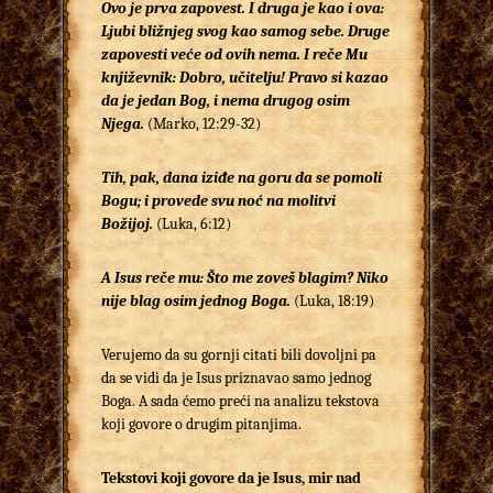
Ovo je prva zapovest. I druga je kao i ova:
Ljubi bližnjeg svog kao samog sebe. Druge
zapovesti veće od ovih nema.
I reče Mu
književnik: Dobro, učitelju! Pravo si kazao
da je jedan Bog, i nema drugog osim
Njega.
(Marko, 12:29-32)
T
ih, pak, dana iziđe na goru da se pomoli
Bogu; i provede svu noć na molitvi
Božijoj.
(Luka, 6:12)
A Isus reče mu: Što me zoveš blagim? Niko
nije blag osim jednog Boga.
(Luka, 18:19)
Verujemo da su gornji citati bili dovoljni pa
da se vidi da je Isus priznavao samo jednog
Boga. A sada ćemo preći na analizu tekstova
koji govore o drugim pitanjima.
Tekstovi koji govore
da je
I
sus
, mir nad