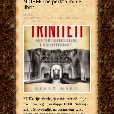
NDIHMO në përkthimin e
librit
23.01.2017
Komentet
te NDIHMO në përkthimin e librit
Janë të Mbyllura
KLIKO: Një përmbajtje e shkurtër në lidhje
me librin në gjuhën shqipe. KLIKO: Sadržaj i
zaključci ove knjige na bosanskom jeziku.