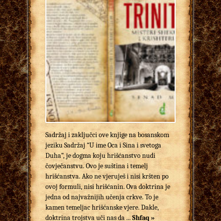
Sadržaj i zaključci ove knjige na bosanskom
jeziku Sadržaj “U ime Oca i Sina i svetoga
Duha”, je dogma koju hrišćanstvo nudi
čovječanstvu. Ovo je suština i temelj
hrišćanstva. Ako ne vjeruješ i nisi kršten po
ovoj formuli, nisi hrišćanin. Ova doktrina je
jedna od najvažnijih učenja crkve. To je
kamen temeljac hrišćanske vjere. Dakle,
doktrina trojstva uči nas da ...
Shfaq »