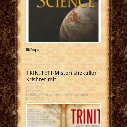
Shfaq »
TRINITETI-Misteri shekullor i
Krishterimit
04.03.2017
Komentet
te TRINITETI-Misteri shekullor i Krishterimit
Janë të Mbyllura