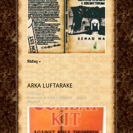
Shfaq »
ARKA LUFTARAKE
17.03.2017
Komentet
te ARKA LUFTARAKE
Janë të
Mbyllura