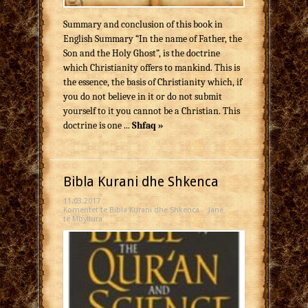
Summary and conclusion of this book in
English Summary “In the name of Father, the
Son and the Holy Ghost”, is the doctrine
which Christianity offers to mankind. This is
the essence, the basis of Christianity which, if
you do not believe in it or do not submit
yourself to it you cannot be a Christian. This
doctrine is one ...
Shfaq »
Bibla Kurani dhe Shkenca
11.03.2017
Komentet
te Bibla Kurani dhe Shkenca
Janë
të Mbyllura