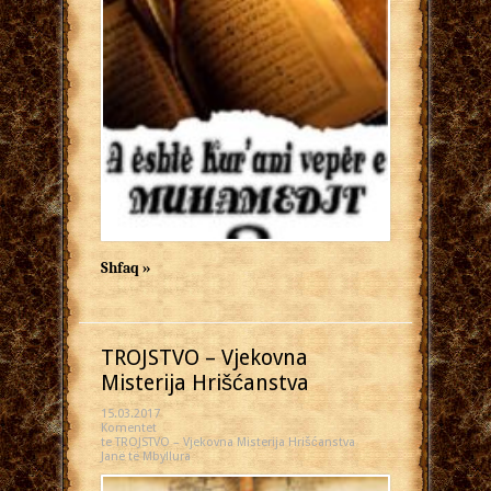
Shfaq »
TROJSTVO – Vjekovna
Misterija Hrišćanstva
15.03.2017
Komentet
te TROJSTVO – Vjekovna Misterija Hrišćanstva
Janë të Mbyllura