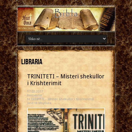
Libraria
TRINITETI – Misteri shekullor
i Krishterimit
17.03.2017
Komentet
te TRINITETI – Misteri shekullor i Krishterimit
Janë të Mbyllura