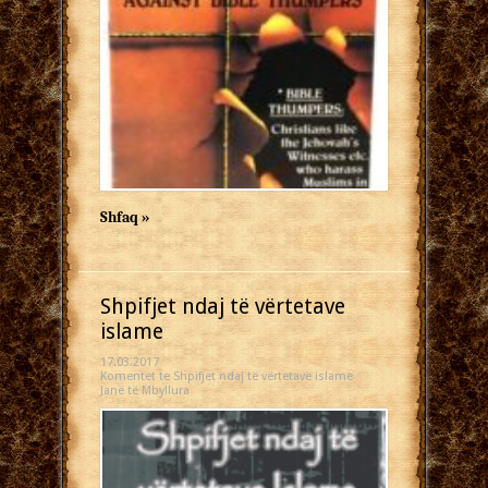
Shfaq »
Shpifjet ndaj të vërtetave
islame
17.03.2017
Komentet
te Shpifjet ndaj të vërtetave islame
Janë të Mbyllura