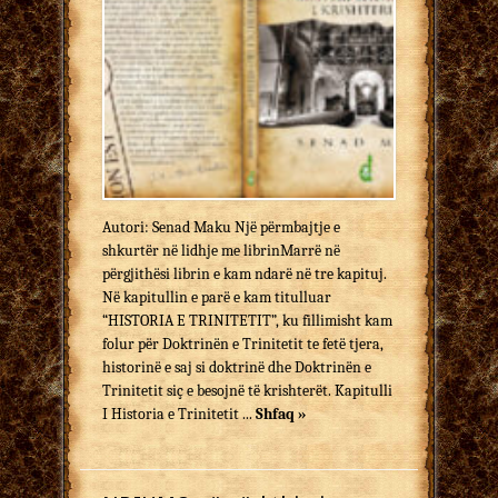
Autori: Senad Maku Një përmbajtje e
shkurtër në lidhje me librinMarrë në
përgjithësi librin e kam ndarë në tre kapituj.
Në kapitullin e parë e kam titulluar
“HISTORIA E TRINITETIT”, ku fillimisht kam
folur për Doktrinën e Trinitetit te fetë tjera,
historinë e saj si doktrinë dhe Doktrinën e
Trinitetit siç e besojnë të krishterët. Kapitulli
I Historia e Trinitetit ...
Shfaq »