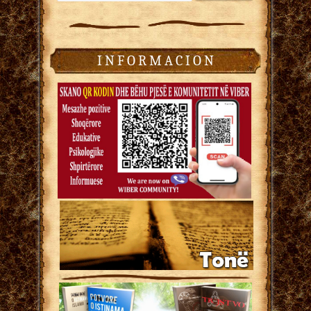
I N F O R M A C I O N