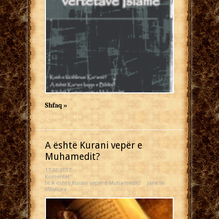
Shfaq »
A është Kurani vepër e
Muhamedit?
17.03.2017
Komentet
te A është Kurani vepër e Muhamedit?
Janë të
Mbyllura