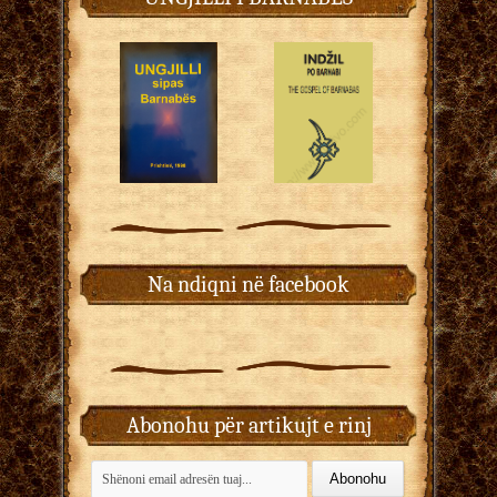
Na ndiqni në facebook
Abonohu për artikujt e rinj