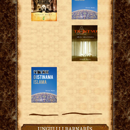
UNGJILLI I BARNABËS