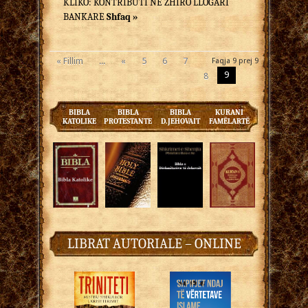
KLIKO: KONTRIBUTI NË ZHIRO LLOGARI
BANKARE
Shfaq »
« Fillim
...
«
5
6
7
Faqja 9 prej 9
9
8
BIBLA
BIBLA
BIBLA
KURANI
KATOLIKE
PROTESTANTE
D.JEHOVAIT
FAMËLARTË
LIBRAT AUTORIALE – ONLINE