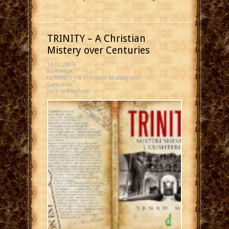
TRINITY – A Christian
Mistery over Centuries
14.03.2017
Komentet
te TRINITY – A Christian Mistery over
Centuries
Janë të Mbyllura