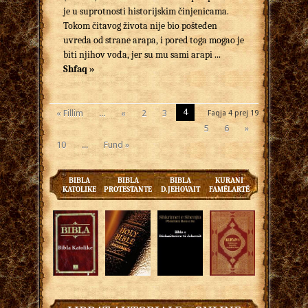
je u suprotnosti historijskim činjenicama.
Tokom čitavog života nije bio pošteđen
uvreda od strane arapa, i pored toga mogao je
biti njihov vođa, jer su mu sami arapi ...
Shfaq »
4
« Fillim
...
«
2
3
Faqja 4 prej 19
5
6
»
10
...
Fund »
BIBLA
BIBLA
BIBLA
KURANI
KATOLIKE
PROTESTANTE
D.JEHOVAIT
FAMËLARTË