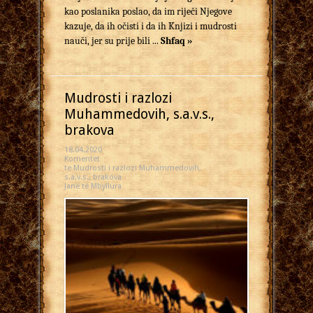
kao poslanika poslao, da im riječi Njegove
kazuje, da ih očisti i da ih Knjizi i mudrosti
nauči, jer su prije bili ...
Shfaq »
Mudrosti i razlozi
Muhammedovih, s.a.v.s.,
brakova
18.04.2020
Komentet
te Mudrosti i razlozi Muhammedovih,
s.a.v.s., brakova
Janë të Mbyllura