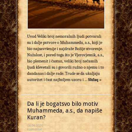
Uvod Veliki broj nemoralnih ljudi potvarali
su i dalje potvore o Mu­ha­mmedu, a.s., koji je
bio najsavršenije i najdraže Božije stvorenje.
Nažalost, i pored toga što je Vjerovjesnik, a.s.,
bio plemenit i častan, veliki broj nečasnih
ljudi klevetali su i govorili ružno o njemu i to
dandanas i dalje rade. Trude se da ukaljaju
autoritet i čast najboljem uzoru i ...
Shfaq »
Da li je bogatsvo bilo motiv
Muhammeda, a.s., da napiše
Kuran?
08.04.2020
Komentet