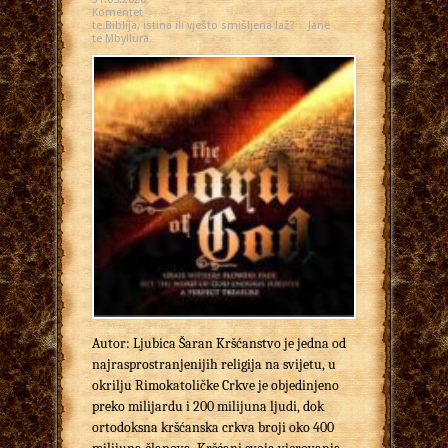
Komentet
te Biblija, istina ili vješto smišljena laž?
Janë
të Mbyllura
Autor: Ljubica Šaran Kršćanstvo je jedna od
najrasprostranjenijih religija na svijetu, u
okrilju Rimokatoličke Crkve je objedinjeno
preko milijardu i 200 milijuna ljudi, dok
ortodoksna kršćanska crkva broji oko 400