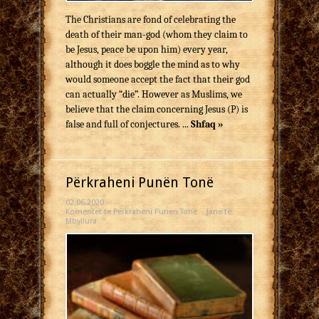
The Christians are fond of celebrating the
death of their man-god (whom they claim to
be Jesus, peace be upon him) every year,
although it does boggle the mind as to why
would someone accept the fact that their god
can actually “die”. However as Muslims, we
believe that the claim concerning Jesus (P) is
false and full of conjectures. ...
Shfaq »
Përkraheni Punën Tonë
02.06.2020
Komentet
te Përkraheni Punën Tonë
Janë të
Mbyllura