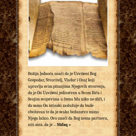
Božija Jednoća znači da je Uzvišeni Bog
Gospodar, Stvoritelj, Vladar i Onaj koji
upravlja svim pitanjima Njegovih stvorenja,
da je On Uzvišeni jedinstven u Svom Biću i
Svojim svojstvima u čemu Mu niko ne sliči, i
da samo On istinski zaslužuje da bude
obožavan te da je svako božanstvo mimo
Njega lažno. Ovo znači da Bog nema partnera,
niti sina, da je ...
Shfaq »