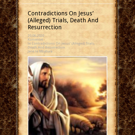
Contradictions On Jesus’
(Alleged) Trials, Death And
Resurrection
20.06.2020
Komentet
te Contradictions On Jesus’ (Alleged) Trials,
Death And Resurrection
Janë të Mbyllura