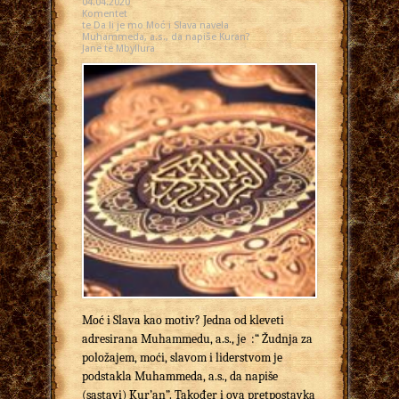
04.04.2020
Komentet
te Da li je mo Moć i Slava navela
Muhammeda, a.s., da napiše Kuran?
Janë të Mbyllura
Moć i Slava kao motiv? Jedna od kleveti
adresirana Muhammedu, a.s., je :“ Žudnja za
položajem, moći, slavom i liderstvom je
podstakla Muhammeda, a.s., da napiše
(sastavi) Kur’an”. Također i ova pretpostavka