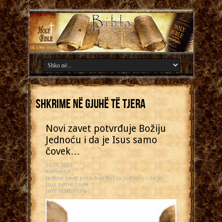
Shkrime në gjuhë të tjera
Novi zavet potvrđuje Božiju
Jednoću i da je Isus samo
čovek…
20.06.2020
Komentet
te Novi zavet potvrđuje Božiju Jednoću i da je
Isus samo čovek…
Janë të Mbyllura