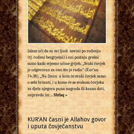
Islam uči da su svi ljudi nevini po rođenju
(tj. rođeni bezgrješni) i oni postaju grešni
samo kada svjesno učine grijeh. „Svaki čovjek
je odgovoran za ono što je radio“ (Kur’an
74:38), „Na Danu u kom će svaki čovjek samo
o sebi brinuti, i u kome će se svakom čovjeku
za djela njegova puna nagrada ili kazna dati,
nepravda im ...
Shfaq »
KUR’AN časni je Allahov govor
i uputa čovječanstvu