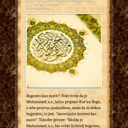
te Da li je bogatsvo bilo motiv Muhammeda,
a.s., da napiše Kuran?
Janë të Mbyllura
Bogatsvo kao motiv? Neki tvrde da je
Muhammed, a.s., lažno pripisao Kur’an Bogu,
a sebe prozvao poslanikom, samo da bi stekao
bogatstvo, to jest: “materijalni interesi kao
motiv”. Također govore: “Možda je
Muhammed, a.s., bio veliki ljubitelj bogatsva,