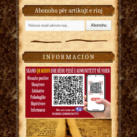
Abonohu për artikujt e rinj
I N F O R M A C I O N