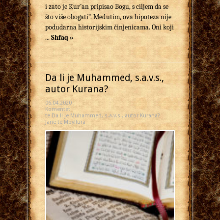
i zato je Kur’an pripisao Bogu, s ciljem da se
što više obogati”. Međutim, ova hipoteza nije
podudarna historijskim činjenicama. Oni koji
...
Shfaq »
Da li je Muhammed, s.a.v.s.,
autor Kurana?
06.04.2020
Komentet
te Da li je Muhammed, s.a.v.s., autor Kurana?
Janë të Mbyllura