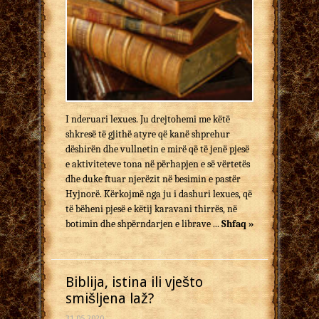
I nderuari lexues. Ju drejtohemi me këtë
shkresë të gjithë atyre që kanë shprehur
dëshirën dhe vullnetin e mirë që të jenë pjesë
e aktiviteteve tona në përhapjen e së vërtetës
dhe duke ftuar njerëzit në besimin e pastër
Hyjnorë. Kërkojmë nga ju i dashuri lexues, që
të bëheni pjesë e këtij karavani thirrës, në
botimin dhe shpërndarjen e librave ...
Shfaq »
Biblija, istina ili vješto
smišljena laž?
31.05.2020