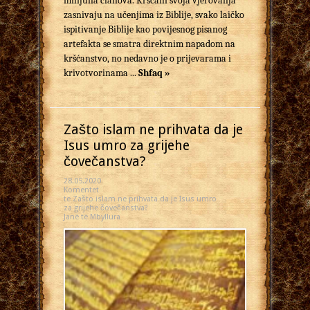
milijuna članova. Kršćani svoja vjerovanja
zasnivaju na učenjima iz Biblije, svako laičko
ispitivanje Biblije kao povijesnog pisanog
artefakta se smatra direktnim napadom na
kršćanstvo, no nedavno je o prijevarama i
krivotvorinama ...
Shfaq »
Zašto islam ne prihvata da je
Isus umro za grijehe
čovečanstva?
28.05.2020
Komentet
te Zašto islam ne prihvata da je Isus umro
za grijehe čovečanstva?
Janë të Mbyllura