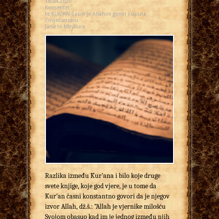
18.04.2020
Komentet
te KUR’AN časni je Allahov govor i uputa
čovječanstvu
Janë të Mbyllura
Razlika između Kur’ana i bilo koje druge
svete knjige, koje god vjere, je u tome da
Kur’an časni konstantno govori da je njegov
izvor Allah, dž.š.: “Allah je vjernike milošću
Svojom obasuo kad im je jednog između njih