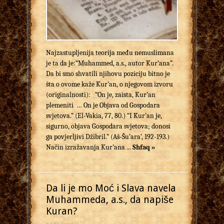
Najzastupljenija teorija među nemuslimana
je ta da je:“Muhammed, a.s., autor Kur’ana”.
Da bi smo shvatili njihovu poziciju bitno je
šta o ovome kaže Kur’an, o njegovom izvoru
(originalnosti): “On je, zaista, Kur’an
plemeniti … On je Objava od Gospodara
svjetova.” (El-Vakia, 77, 80.) “I Kur’an je,
sigurno, objava Gospodara svjetova; donosi
ga povjerljivi Džibril.” (Aš-Šu’ara’, 192-193.)
Način izražavanja Kur’ana ...
Shfaq »
Da li je mo Moć i Slava navela
Muhammeda, a.s., da napiše
Kuran?