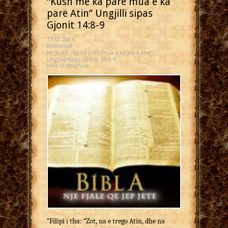
“Kush më ka parë mua e ka
parë Atin” Ungjilli sipas
Gjonit 14:8-9
17.02.2021
Komentet
te “Kush më ka parë mua e ka parë Atin”
Ungjilli sipas Gjonit 14:8-9
Janë të Mbyllura
“Filipi i tha: “Zot, na e trego Atin, dhe na