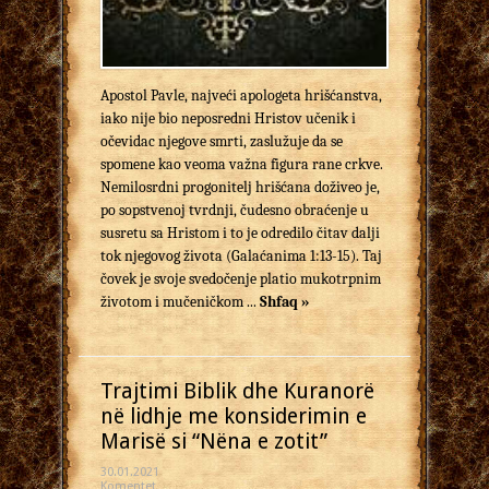
Apostol Pavle, najveći apologeta hrišćanstva,
iako nije bio neposredni Hristov učenik i
očevidac njegove smrti, zaslužuje da se
spomene kao veoma važna figura rane crkve.
Nemilosrdni progonitelj hrišćana doživeo je,
po sopstvenoj tvrdnji, čudesno obraćenje u
susretu sa Hristom i to je odredilo čitav dalji
tok njegovog života (Galaćanima 1:13-15). Taj
čovek je svoje svedočenje platio mukotrpnim
životom i mučeničkom ...
Shfaq »
Trajtimi Biblik dhe Kuranorë
në lidhje me konsiderimin e
Marisë si “Nëna e zotit”
30.01.2021
Komentet