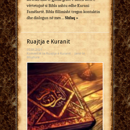
vërtetojnë si Bibla ashtu edhe Kurani
Famëlartë. Bibla fillimisht tregon kontaktin
dhe dialogun në mes ...
Shfaq »
Ruajtja e Kuranit
30.01.2021
Komentet
te Ruajtja e Kuranit
Janë të
Mbyllura