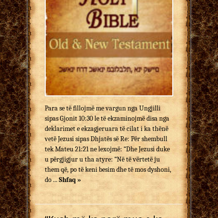
Para se të fillojmë me vargun nga Ungjilli
sipas Gjonit 10:30 le të ekzaminojmë disa nga
deklarimet e ekzagjeruara të cilat i ka thënë
vetë Jezusi sipas Dhjatës së Re: Për shembull
tek Mateu 21:21 ne lexojmë: “Dhe Jezusi duke
u përgjigjur u tha atyre: “Në të vërtetë ju
them që, po të keni besim dhe të mos dyshoni,
do ...
Shfaq »