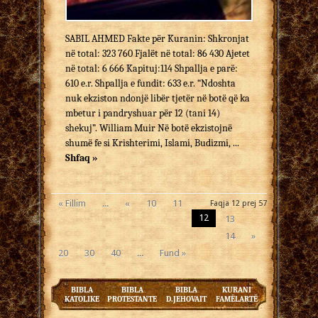
SABIL AHMED Fakte për Kuranin: Shkronjat
në total: 323 760 Fjalët në total: 86 430 Ajetet
në total: 6 666 Kapituj:114 Shpallja e parë:
610 e.r. Shpallja e fundit: 633 e.r. “Ndoshta
nuk ekziston ndonjë libër tjetër në botë që ka
mbetur i pandryshuar për 12 (tani 14)
shekuj”. William Muir Në botë ekzistojnë
shumë fe si Krishterimi, Islami, Budizmi, ...
Shfaq »
« Fillim
...
«
10
11
Faqja 12 prej 57
12
13
14
»
20
30
40
...
Fund »
BIBLA
BIBLA
BIBLA
KURANI
KATOLIKE
PROTESTANTE
D.JEHOVAIT
FAMËLARTË