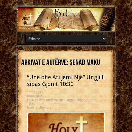
Arkivat e Autërve: Senad Maku
“Unë dhe Ati jemi Një” Ungjilli
sipas Gjonit 10:30
17.02.2021
Komentet
te “Unë dhe Ati jemi Një” Ungjilli sipas Gjonit
10:30
Janë të Mbyllura