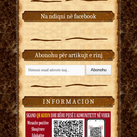
Na ndiqni në facebook
Abonohu për artikujt e rinj
I N F O R M A C I O N