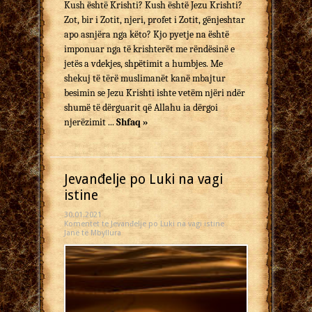
Kush është Krishti? Kush është Jezu Krishti?
Zot, bir i Zotit, njeri, profet i Zotit, gënjeshtar
apo asnjëra nga këto? Kjo pyetje na është
imponuar nga të krishterët me rëndësinë e
jetës a vdekjes, shpëtimit a humbjes. Me
shekuj të tërë muslimanët kanë mbajtur
besimin se Jezu Krishti ishte vetëm njëri ndër
shumë të dërguarit që Allahu ia dërgoi
njerëzimit ...
Shfaq »
Jevanđelje po Luki na vagi
istine
30.01.2021
Komentet
te Jevanđelje po Luki na vagi istine
Janë të Mbyllura