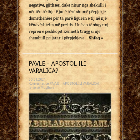
negative, gjithsesi duke nisur nga shekulli i
nëntëmbëdhjetë janë bërë shumë përpjekje
domethënëse për ta parë figurën e tij në një
këndvështrim më pozitiv. Unë do të shqyrtoj
veprën e peshkopit Kenneth Cragg si një
shembull prijatar i përpjekjeve ...
Shfaq »
PAVLE – APOSTOL ILI
VARALICA?
30.01.2021
Komentet
te PAVLE – APOSTOL ILI VARALICA?
Janë të Mbyllura