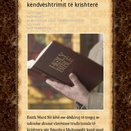
këndvështrimit të krishterë
30.01.2021
Komentet
te Muhamedi sipas këndvështrimit të
krishterë
Janë të Mbyllura
Keith Ward Në këtë ese dëshiroj të tregoj se
ndonëse shumë vlerësime tradicionale të
krishtera për figurën e Muhamedit kanë qenë