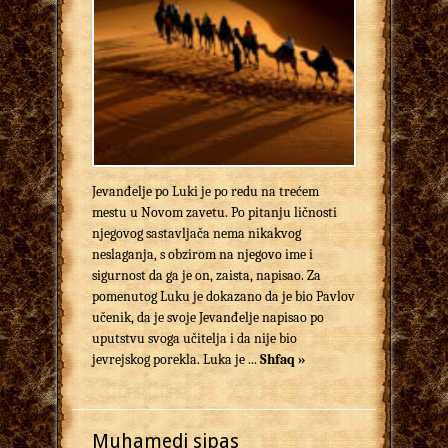
Jevanđelje po Luki je po redu na trećem
mestu u Novom zavetu. Po pitanju ličnosti
njegovog sastavljača nema nikakvog
neslaganja, s obzirom na njegovo ime i
sigurnost da ga je on, zaista, napisao. Za
pomenutog Luku je dokazano da je bio Pavlov
učenik, da je svoje Jevanđelje napisao po
uputstvu svoga učitelja i da nije bio
jevrejskog porekla. Luka je ...
Shfaq »
Muhamedi sipas