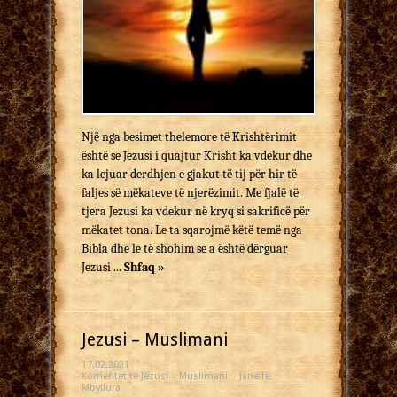
Një nga besimet thelemore të Krishtërimit
është se Jezusi i quajtur Krisht ka vdekur dhe
ka lejuar derdhjen e gjakut të tij për hir të
faljes së mëkateve të njerëzimit. Me fjalë të
tjera Jezusi ka vdekur në kryq si sakrificë për
mëkatet tona. Le ta sqarojmë këtë temë nga
Bibla dhe le të shohim se a është dërguar
Jezusi ...
Shfaq »
Jezusi – Muslimani
17.02.2021
Komentet
te Jezusi – Muslimani
Janë të
Mbyllura