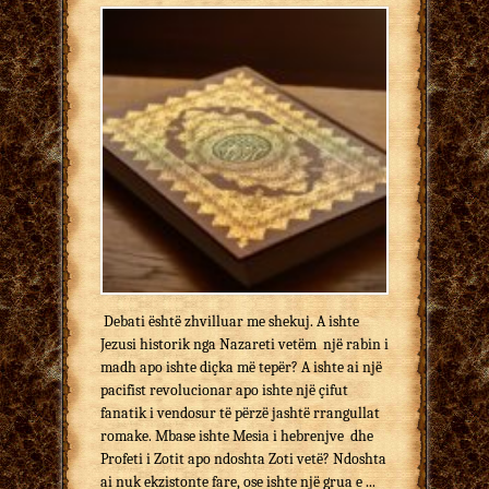
Debati është zhvilluar me shekuj. A ishte
Jezusi historik nga Nazareti vetëm një rabin i
madh apo ishte diçka më tepër? A ishte ai një
pacifist revolucionar apo ishte një çifut
fanatik i vendosur të përzë jashtë rrangullat
romake. Mbase ishte Mesia i hebrenjve dhe
Profeti i Zotit apo ndoshta Zoti vetë? Ndoshta
ai nuk ekzistonte fare, ose ishte një grua e ...