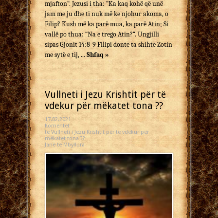
mjafton“. Jezusi i tha: “Ka kaq kohë që unë
jam me ju dhe ti nuk më ke njohur akoma, o
Filip? Kush më ka parë mua, ka parë Atin; Si
vallë po thua: “Na e trego Atin?“. Ungjilli
sipas Gjonit 14:8-9 Filipi donte ta shihte Zotin
me sytë e tij, ...
Shfaq »
Vullneti i Jezu Krishtit për të
vdekur për mëkatet tona ??
17.02.2021
Komentet
te Vullneti i Jezu Krishtit për të vdekur për
mëkatet tona ??
Janë të Mbyllura