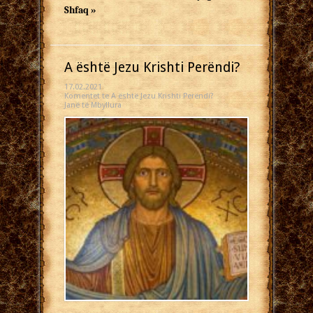
Shfaq »
A është Jezu Krishti Perëndi?
17.02.2021
Komentet
te A është Jezu Krishti Perëndi?
Janë të Mbyllura