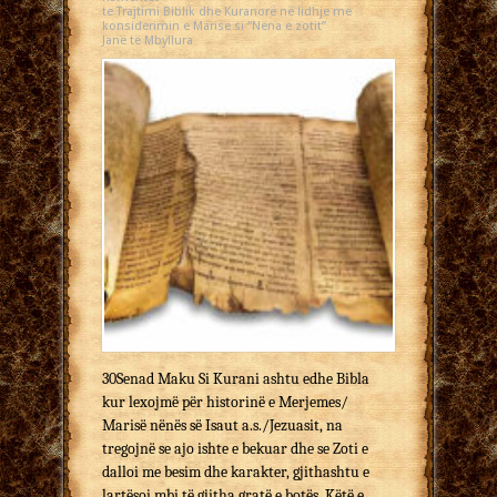
te Trajtimi Biblik dhe Kuranorë në lidhje me
konsiderimin e Marisë si “Nëna e zotit”
Janë të Mbyllura
30Senad Maku Si Kurani ashtu edhe Bibla
kur lexojmë për historinë e Merjemes/
Marisë nënës së Isaut a.s./Jezuasit, na
tregojnë se ajo ishte e bekuar dhe se Zoti e
dalloi me besim dhe karakter, gjithashtu e
lartësoi mbi të gjitha gratë e botës. Këtë e